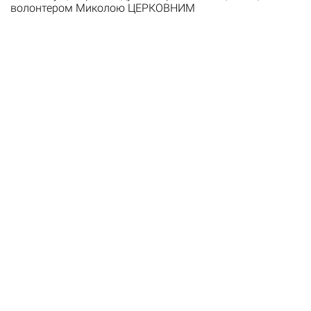
волонтером Миколою ЦЕРКОВНИМ
"Загальнонаціональна хвилина мовчання". Вона була
анонсована заздалегіь у соцмережах. На жаль,
долучилася лише одна людина( Хвилина мовчання-
щоденне нагадування про тих, хто віддав життя за
Україну. Ми зняли відео, щоб зафіксувати акцію 1
липня. Без сумніву, такі акції…