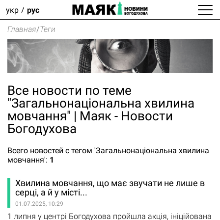
укр
рус
Главная
/
Теги
Все новости по теме
"Загальнонаціональна хвилина
мовчання" | Маяк - Новости
Богодухова
Всего новостей с тегом 'Загальнонаціональна хвилина
мовчання':
1
Хвилина мовчання, що має звучати не лише в
серці, а й у місті...
01.07.2025, 10:29
1 липня у центрі Богодухова пройшла акція, ініційована