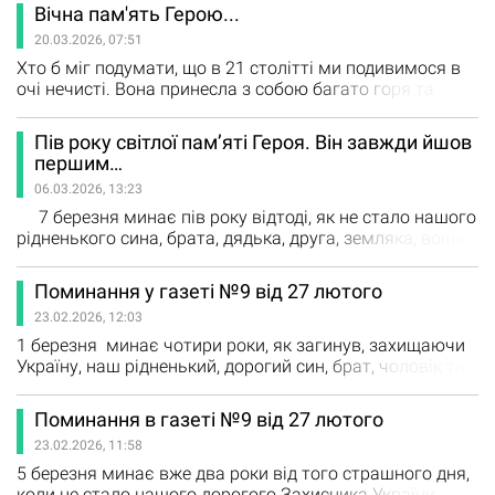
людства найбільшу ціну – життя. 19 березня минуло
Вічна пам'ять Герою...
півроку, як перестало битися серце нашого Героя -
20.03.2026, 07:51
Миколи Олексійовича Маляра, який віддав своє
молоде життя, захищаючи рідну землю. Ніколи і нічим
Хто б міг подумати, що в 21 столітті ми подивимося в
не залічити…
очі нечисті. Вона принесла з собою багато горя та
страждань, зруйнованих доль та завжди бере у
людства найбільшу ціну – життя. Сьогодні,19 березня,
Пів року світлої пам’яті Героя. Він завжди йшов
минає півроку як перестало битися серце нашого
першим…
Героя Миколи Олексійовича МАЛЯРА, який віддав своє
06.03.2026, 13:23
молоде життя захищаючи рідну землю. Ніколи і нічим
не залічити наші…
7 березня минає пів року відтоді, як не стало нашого
рідненького сина, брата, дядька, друга, земляка, воїна,
справжнього Героя - Євгенія Шульги. Людини, яка
жила чесно, працювала віддано і до останнього подиху
Поминання у газеті №9 від 27 лютого
захищала Україну. Євгеній народився 29 жовтня
23.02.2026, 12:03
1986 року в селі Червона Нива (нині - Вікторівка)
Богодухівського району. З дитинства…
1 березня минає чотири роки, як загинув, захищаючи
Україну, наш рідненький, дорогий син, брат, чоловік та
тато Андрій Володимирович ЛАЗУРКО. Чотири роки,
відколи в нашому домі живе тиша, а в серці -
Поминання в газеті №9 від 27 лютого
невимовний біль. Час не лікує і не стирає спогадів. Він
23.02.2026, 11:58
лише вчить жити з тугою, з любов’ю та світлою
пам’яттю про найдорожчу людину. Він назавжди
5 березня минає вже два роки від того страшного дня,
залишається…
коли не стало нашого дорогого Захисника України