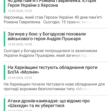
40 днів пам’яті Романа Гавриленка: історія
диво родина отримала страшне підтвердження - збіг
Героя України з Херсона
ДНК. Захисник України повернувся додому… на щиті.
15.05.2026, 13:25
Олександру Михайловичу Кальченку, позивний…
Херсонець, який став Героєм України: 40 днів пам’яті
Романа Гавриленка Сьогодні, 15 травня, минає 40
днів, як перестало битися серце Захисника України
Романа ГАВРИЛЕНКА… Роман Володимирович
Загинув у бою: у Богодухові поховали
Гавриленко народився 25 листопада 1995 року у
військового героя Андрія Пушкаря
Херсоні. Там навчався, працював на суднобудівному
12.05.2026, 16:58
заводі. Пережив окупацію та полон. Після звільнення…
Сьогодні у Богодухові попрощалися із захисником
України Андрієм Пушкарем, який загинув під час
виконання бойового завдання на Харківщині. Андрій
Михайлович народився і виріс у селі Сінне, де його
На Харківщині тестують обладнання проти
знали як працьовитого господаря та досвідченого
БпЛА «Молнія»
механізатора. Все життя він працював на рідній землі,
23.04.2026, 10:20
дбав про родину та виховував дітей. У 2023 році
чоловік став на захист…
На Харківщині почали тестувати нове обладнання для
протидії ворожим безпілотникам типу «Молнія», які
останнім часом активно застосовуються для атак. Що
відомо За інформацією Objectiv.tv, спеціальне
Атаки дронів-камікадзе: що відомо про
обладнання вже встановлюють у регіоні. Його головна
«Шахеди» та як уберегтися
мета - перевірити ефективність у боротьбі з БпЛА,