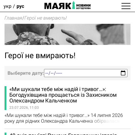
укр
рус
Главная
/
Герої не вмирають!
Герої не вмирають!
Выберите дату:
«Ми шукали тебе між надій і тривог…»:
Богодухівщина прощається із Захисником
Олександром Кальченком
23.07.2026, 11:03
«Ми шукали тебе між надій і тривог…» 14 липня 2026
року для рідних Олександра Кальченка обірвалася
остання ниточка надії. Після року і восьми місяців
болісного очікування, безсонних ночей, молитв і віри у