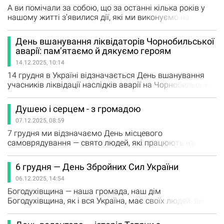
став до строю,…
А ви помічали за собою, що за останні кілька років у
нашому житті з’явилися дії, які ми виконуємо на
автоматі ? Такі прості, буденні речі, про які раніше
навіть не замислювалися. Наприклад, павербанк. Ще
День вшанування ліквідаторів Чорнобильської
кілька років тому це була річ “для подорожей” або “на
аварії: пам’ятаємо й дякуємо героям
всяк випадок”. Хтось мав, хтось - ні. А зараз? Ми
14.12.2025, 10:14
заряджаємо павербанк так само…
14 грудня в Україні відзначається День вшанування
учасників ліквідації наслідків аварії на Чорнобильській
АЕС — особлива дата, коли ми схиляємо голови перед
тими, хто ціною власного здоров’я та життя став на
Душею і серцем - з громадою
боротьбу з наслідками однієї з наймасштабніших
07.12.2025, 08:59
техногенних катастроф ХХ століття. Цього дня у 1986
році було завершено будівництво першого “укриття”…
7 грудня ми відзначаємо День місцевого
самоврядування — свято людей, які працюють на
розвиток своїх громад, підтримують мешканців і
роблять усе можливе, щоб життя у селах та містах
6 грудня — День Збройних Сил України
ставало зручнішим і теплішим на скільки це можливо в
06.12.2025, 14:54
важкі сьогоднішні дні. Хочеться привітати не лише тих,
хто зараз працює з людьми, щоденними викликами,а й
Богодухівщина — наша громада, наш дім
згадати тих, хто…
Богодухівщина, як і вся Україна, має своїх людей, які
служать та стоять на варті безпеки країни. Кожен із
нас знає: серед жителів нашої громади є ті, хто