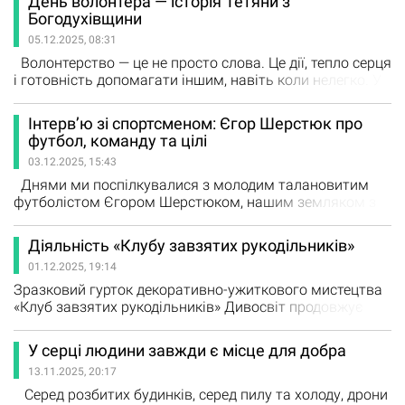
День волонтера — історія Тетяни з
сьогодні далеко від дому, хто виконує свій обов’язок
Богодухівщини
мужньо і відповідально. Вони — частина єдиної великої
05.12.2025, 08:31
сили України. І сьогодні, ми згадуємо про них з
особливою…
Волонтерство — це не просто слова. Це дії, тепло серця
і готовність допомагати іншим, навіть коли нелегко. У
Богодухівській громаді щодня доводять: допомога
може бути простою, але неймовірно важливою. Ми
Інтерв’ю зі спортсменом: Єгор Шерстюк про
запитали Церковну Тетяну Михайлівну, скільки часу
футбол, команду та цілі
вона вже займається волонтерством. Вона відповіла,
03.12.2025, 15:43
що майже два роки була на видачі гуманітарної…
Днями ми поспілкувалися з молодим талановитим
футболістом Єгором Шерстюком, нашим земляком з
Богодухова, який зараз виступає за команду
«Металіст» та грає у юнацьких збірних України. Єгор
Діяльність «Клубу завзятих рукодільників»
розповів про свій досвід на матчі проти Албанії,
01.12.2025, 19:14
адаптацію в команді, тренування та футбольні мрії. —
Що було для тебе найскладнішим та найважливішим
Зразковий гурток декоративно-ужиткового мистецтва
у…
«Клуб завзятих рукодільників» Дивосвіт продовжує
активну творчу діяльність. Учасники гуртка не лише
вдосконалюють навички та знайомляться з новими
У серці людини завжди є місце для добра
техніками, а й долучаються до благодійних ініціатив.
13.11.2025, 20:17
Наразі юні вихованці виготовляють ангеликів у
національних кольорах — символічні обереги та
Серед розбитих будинків, серед пилу та холоду, дрони