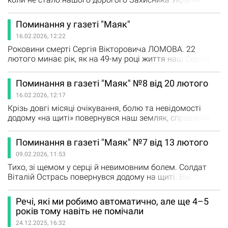
Дмитра Сергійовича ЮХНО. (с. Карлівка) Час минає,
біль у серці не стихає, час не лікує ті рани, які
Поминання у газеті "Маяк"
залишила ця втрата. Він був не просто воїном - він був
16.02.2026, 12:22
люблячим чоловіком, турботливим татом,
найдорожчим сином і опорою для своєї родини. Його
Роковини смерті Сергія Вікторовича ЛОМОВА. 22
усмішка, його голос,…
лютого минає рік, як на 49-му році життя наш Сергій
став Небесним Воїном… Рік болю, суму й водночас
безмежної гордості за Тебе. Наш дорогий сину, любий
Поминання в газеті "Маяк" №8 від 20 лютого
чоловіче, найкращий у світі тату та дідусь. Ти був
16.02.2026, 12:17
опорою, силою й серцем нашої родини. Твоя мужність і
відданість Україні назавжди вписані не лише в історію,
Крізь довгі місяці очікування, болю та невідомості
а…
додому «на щиті» повернувся наш земляк, справжній
Герой і вірний син України — Микола ПЕДЬКО. Микола
народився 22 травня 1997 року в селі Дмитрівка. Його
Поминання в газеті "Маяк" №7 від 13 лютого
знали як доброго, щирого та працьовитого хлопця.
09.02.2026, 11:53
Після навчання у Матвіївській школі він здобув
професію у Богодухівському професійному ліцеї,
Тихо, зі щемом у серці й невимовним болем. Солдат
будував…
Віталій Острась повернувся додому на щиті. Він
народився і виріс у селі Максимівка. Змалку знав ціну
праці, був щирим, надійним, відповідальним.
Речі, які ми робимо автоматично, але ще 4–5
Найбільшою його радістю була родина - дружина і
років тому навіть не помічали
донечки, заради яких жив і мріяв. 19 грудня 2024 року
24.12.2025, 16:32
Віталія мобілізували до лав Збройних Сил України. Він