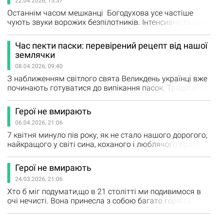
22.04.2026, 15:37
після чого ухвалять рішення щодо можливого
масштабного…
Останнім часом мешканці Богодухова усе частіше
чують звуки ворожих безпілотників. Інтенсивність атак
зросла, і місто зазнає більш масованих обстрілів, ніж
раніше. Однією з головних загроз залишаються дрони-
Час пекти паски: перевірений рецепт від нашої
камікадзе типу «Шахед». Що таке «Шахеди» та інші
землячки
дрони Так звані «Шахеди» - це іранські безпілотники,
08.04.2026, 09:40
зокрема модель…
З наближенням світлого свята Великдень українці вже
починають готуватися до випікання пасок. Традиційно
господині беруться до цієї справи за кілька днів до
свята, найчастіше у Чистий четвер або в суботу. Але
Герої не вмирають
багато хто починає вже зараз - підшукує рецепти,
06.04.2026, 21:06
перевіряє інгредієнти та ділиться своїми сімейними
секретами. Цього разу наша землячка поділилася
7 квітня минуло пів року, як не стало нашого дорогого,
своїм перевіреним…
найкращого у світі сина, коханого і люблячого брата,
племінника, внука, турботливого друга - Олега
Олександровича ЗАКЖЕВСЬКОГО. Біль утрати не
Герої не вмирають
вщухає… Важко повірити, що його вже немає поруч.
24.03.2026, 21:06
Олег навчався у Богодухівському ліцеї №2,
Крисинському ліцеї. З юних років звик до праці - був
Хто б міг подумати,що в 21 столітті ми подивимося в
старшим у родині,…
очі нечисті. Вона принесла з собою багато горя та
страждань, зруйнованих доль та завжди бере у