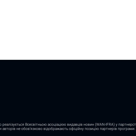
о реалізується Всесвітньою асоціацією видавців новин (WAN-IFRA) у партнерств
ди авторів не обов’язково відображають офіційну позицію партнерів програми.