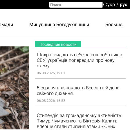
укр
рус
ромади
Минувшина Богодухівщини
Больше...
Последние новости
Шахраї видають себе за співробітників
СБУ: українців попередили про нову
схему
06.08.2026, 19:01
5 серпня відзначають Всесвітній день
свіжого дихання.
06.08.2026, 18:52
Стипендія за громадянську активність:
Тимур Чумаченко та Вікторія Калита
вперше стали стипендіатами «Юних