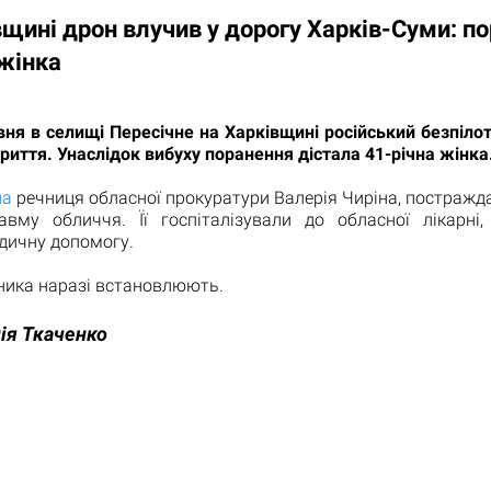
щині дрон влучив у дорогу Харків-Суми: п
 жінка
вня в селищі Пересічне на Харківщині російський безпіло
иття. Унаслідок вибуху поранення дістала 41-річна жінка
ла
речниця обласної прокуратури Валерія Чиріна, постраж
авму обличчя. Її госпіталізували до обласної лікарні
дичну допомогу.
ника наразі встановлюють.
ія Ткаченко