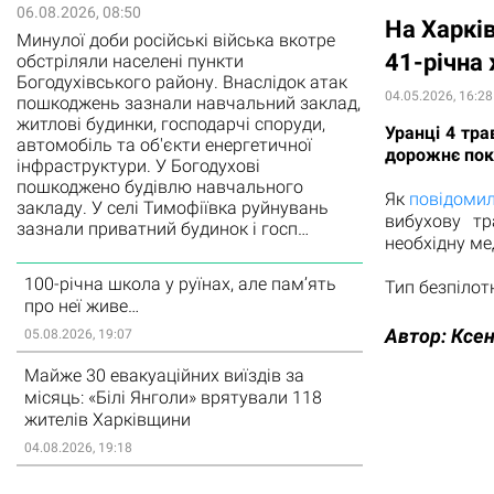
06.08.2026, 08:50
На Харків
Минулої доби російські війська вкотре
41-річна
обстріляли населені пункти
Богодухівського району. Внаслідок атак
04.05.2026, 16:28
пошкоджень зазнали навчальний заклад,
житлові будинки, господарчі споруди,
Уранці 4 тра
автомобіль та об'єкти енергетичної
дорожнє покр
інфраструктури. У Богодухові
пошкоджено будівлю навчального
Як
повідоми
закладу. У селі Тимофіївка руйнувань
вибухову тр
зазнали приватний будинок і госп…
необхідну ме
100-річна школа у руїнах, але пам’ять
Тип безпілот
про неї живе…
Автор:
Ксен
05.08.2026, 19:07
Майже 30 евакуаційних виїздів за
місяць: «Білі Янголи» врятували 118
жителів Харківщини
04.08.2026, 19:18