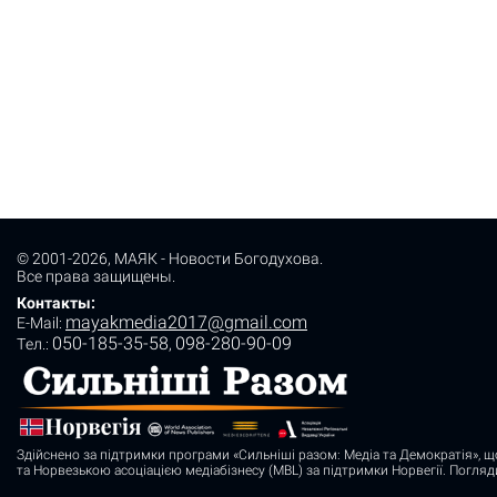
© 2001-2026,
МАЯК - Новости Богодухова
.
Все права защищены.
Контакты:
mayakmedia2017@gmail.com
E-Mail:
050-185-35-58
098-280-90-09
Tел.:
,
Здійснено за підтримки програми «Сильніші разом: Медіа та Демократія», щ
та Норвезькою асоціацією медіабізнесу (MBL) за підтримки Норвегії. Погля