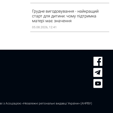
Грудне вигодовування - найкращий
старт для дитини: чому підтримка
матері має значення
05.08.2026, 12:41
і з Асоціацією «Незалежні регіональні видавці України» (АНРВУ)