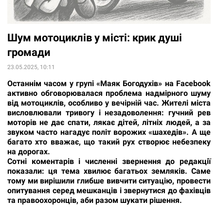
Шум мотоциклів у місті: крик душі
громади
23.05.2025, 10:11
Останнім часом у групі «Маяк Богодухів» на Facebook
активно обговорювалася проблема надмірного шуму
від мотоциклів, особливо у вечірній час. Жителі міста
висловлювали тривогу і незадоволення: гучний рев
моторів не дає спати, лякає дітей, літніх людей, а за
звуком часто нагадує політ ворожих «шахедів». А ще
багато хто вважає, що такий рух створює небезпеку
на дорогах.
Сотні коментарів і численні звернення до редакції
показали: ця тема хвилює багатьох земляків. Саме
тому ми вирішили глибше вивчити ситуацію, провести
опитування серед мешканців і звернутися до фахівців
та правоохоронців, аби разом шукати рішення.