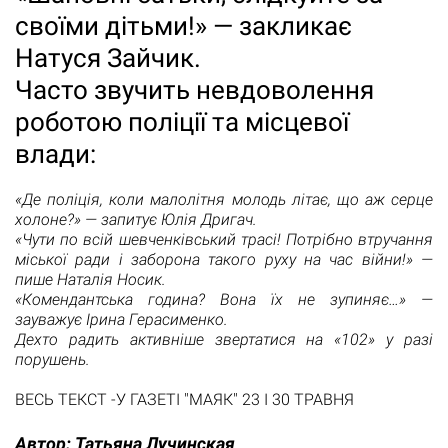
своїми дітьми!» — закликає
Натуся Зайчик.
Часто звучить невдоволення
роботою поліції та місцевої
влади:
«Де поліція, коли малолітня молодь літає, що аж серце
холоне?» — запитує Юлія Дригач.
«Чути по всій шевченківський трасі! Потрібно втручання
міської ради і заборона такого руху на час війни!» —
пише Наталія Носик.
«Комендантська година? Вона їх не зупиняє…» —
зауважує Ірина Герасименко.
Дехто радить активніше звертатися на «102» у разі
порушень.
ВЕСЬ ТЕКСТ -У ГАЗЕТІ "МАЯК" 23 І 30 ТРАВНЯ
Автор:
Татьяна Лучинская