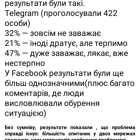
результати були такі.
Telegram (проголосували 422
особи)
32% — зовсім не заважає
21% — іноді дратує, але терпимо
47% — дуже заважає, лякає, вже
нестерпно
У Facebook результати були ще
більш однозначними(плюс багато
коментарів, де люди
висловлювали обурення
ситуацією)
Без сумніву, результати показали , що проблема
справді існує: більшість опитаних у двох мережах
вважають шум мотоциклів серйозною проблемою.