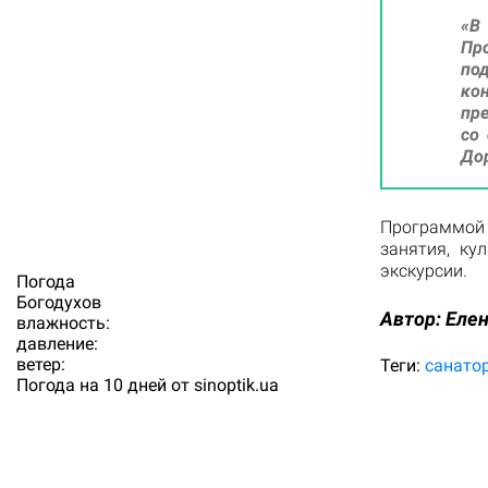
«В
Пр
под
ко
пр
со
До
Программой
занятия, ку
экскурсии.
Погода
Богодухов
Автор:
Еле
влажность:
давление:
ветер:
Теги:
санато
Погода на 10 дней от
sinoptik.ua