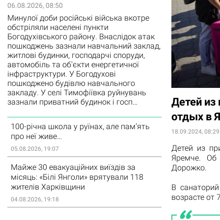
06.08.2026, 08:50
Минулої доби російські війська вкотре
обстріляли населені пункти
Богодухівського району. Внаслідок атак
пошкоджень зазнали навчальний заклад,
житлові будинки, господарчі споруди,
автомобіль та об'єкти енергетичної
інфраструктури. У Богодухові
пошкоджено будівлю навчального
закладу. У селі Тимофіївка руйнувань
Детей из
зазнали приватний будинок і госп…
отдых в 
100-річна школа у руїнах, але пам’ять
18.09.2024, 08:29
про неї живе…
Детей из п
05.08.2026, 19:07
Яремче. Об
Майже 30 евакуаційних виїздів за
Дорожко.
місяць: «Білі Янголи» врятували 118
жителів Харківщини
В санаторий
возрасте от 7
04.08.2026, 19:18