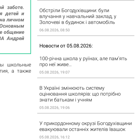
й заботе.
Обстріли Богодухівщини: були
я детей и
влучання у навчальний заклад, у
 на личном
Золочеві в будинок і автомобіль
 Основным
06.08.2026, 08:50
ое общение
ОВА Андрей
Новости от 05.08.2026
100-річна школа у руїнах, але пам’ять
про неї живе…
ны школьные
тия, а также
05.08.2026, 19:07
В Україні змінюють систему
оцінювання школярів: що потрібно
знати батькам і учням
05.08.2026, 19:06
У прикордонному окрузі Богодухівщини
евакуювали останніх жителів Івашок
05.08.2026, 16:12