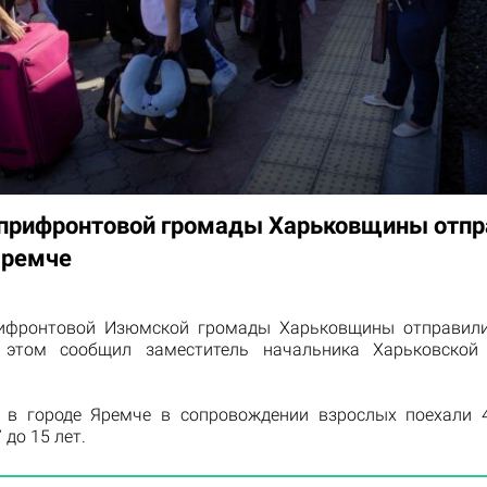
 прифронтовой громады Харьковщины отпр
Яремче
рифронтовой Изюмской громады Харьковщины отправили
 этом сообщил заместитель начальника Харьковской
 в городе Яремче в сопровождении взрослых поехали 
 до 15 лет.