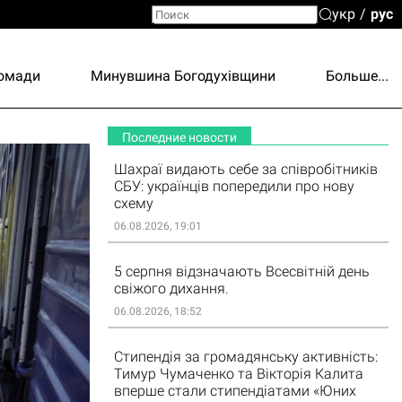
укр
рус
ромади
Минувшина Богодухівщини
Больше...
Последние новости
Шахраї видають себе за співробітників
СБУ: українців попередили про нову
схему
06.08.2026, 19:01
5 серпня відзначають Всесвітній день
свіжого дихання.
06.08.2026, 18:52
Стипендія за громадянську активність:
Тимур Чумаченко та Вікторія Калита
вперше стали стипендіатами «Юних