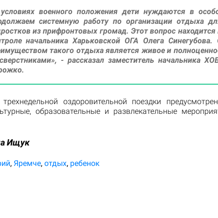
 условиях военного положения дети нуждаются в особо
одолжаем системную работу по организации отдыха дл
ростков из прифронтовых громад. Этот вопрос находится
нтроле начальника Харьковской ОГА Олега Синегубова.
еимуществом такого отдыха является живое и полноценн
 сверстниками», - рассказал заместитель начальника Х
рожко.
 трехнедельной оздоровительной поездки предусмотре
льтурные, образовательные и развлекательные мероприя
на Ищук
рий
Яремче
отдых
ребенок