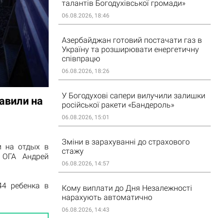
талантів Богодухівської громади»
06.08.2026, 18:46
Азербайджан готовий постачати газ в
Україну та розширювати енергетичну
співпрацю
06.08.2026, 18:26
У Богодухові сапери вилучили залишки
авили на
російської ракети «Бандероль»
06.08.2026, 15:01
Зміни в зарахуванні до страхового
 на отдых в
стажу
 ОГА Андрей
06.08.2026, 14:57
44 ребенка в
Кому виплати до Дня Незалежності
нарахують автоматично
06.08.2026, 14:43