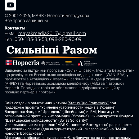
© 2001-2026,
МАЯК - Новости Богодухова
.
Все права защищены.
Контакты:
mayakmedia2017@gmail.com
E-Mail:
050-185-35-58
098-280-90-09
Tел.:
,
Здійснено за підтримки програми «Сильніші разом: Медіа та Демократія»,
що реалізується Всесвітньою асоціацією видавців новин (WAN-IFRA) у
партнерстві з Асоціацією «Незалежні регіональні видавці України»
(АНРВУ) та Норвезькою асоціацією медіабізнесу (MBL) за підтримки
Норвегії. Погляди авторів не обов’язково відображають офіційну
позицію партнерів програми.
Сайт создан в рамках инициативы
"Status Quo Framework"
при
поддержке проекта "Усиление устойчивости медиа в Украине".
Внедряется Фондом "Ирондель" (Швейцария) и IRMI, Институтом
региональной прессы и информации (Украина). Финансируется Фондом
"Швейцарская солидарность" (Swiss Solidarity)".
Использование материалов "МАЯК - новости Богодухова" разрешается
при условии ссылки (для интернет-изданий - гиперссылки) на "МАЯК -
новости Богодухова".
Материалы, обозначенные знаком ®, публикуются на правах рекламы.