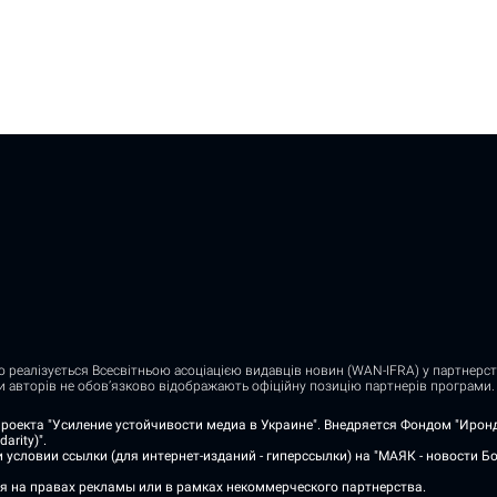
о реалізується Всесвітньою асоціацією видавців новин (WAN-IFRA) у партнерств
ди авторів не обов’язково відображають офіційну позицію партнерів програми.
роекта "Усиление устойчивости медиа в Украине". Внедряется Фондом "Ирон
rity)".
условии ссылки (для интернет-изданий - гиперссылки) на "МАЯК - новости Бо
я на правах рекламы или в рамках некоммерческого партнерства.