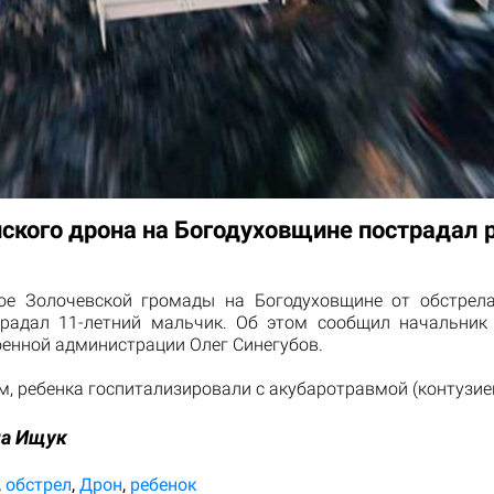
йского дрона на Богодуховщине пострадал 
ое Золочевской громады на Богодуховщине от обстрел
радал 11-летний мальчик. Об этом сообщил начальник
оенной администрации Олег Синегубов.
м, ребенка госпитализировали с акубаротравмой (контузией
на Ищук
обстрел
Дрон
ребенок