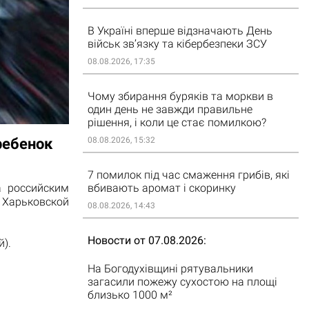
В Україні вперше відзначають День
військ зв’язку та кібербезпеки ЗСУ
08.08.2026, 17:35
Чому збирання буряків та моркви в
один день не завжди правильне
рішення, і коли це стає помилкою?
08.08.2026, 15:32
ребенок
7 помилок під час смаження грибів, які
вбивають аромат і скоринку
а российским
 Харьковской
08.08.2026, 14:43
Новости от 07.08.2026
).
На Богодухівщині рятувальники
загасили пожежу сухостою на площі
близько 1000 м²