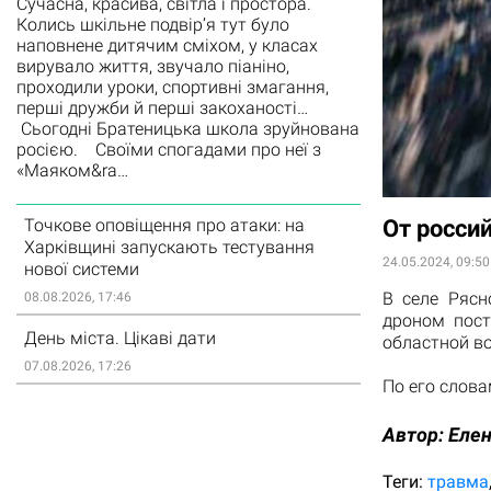
Сучасна, красива, світла і простора.
Колись шкільне подвір’я тут було
наповнене дитячим сміхом, у класах
вирувало життя, звучало піаніно,
проходили уроки, спортивні змагання,
перші дружби й перші закоханості…
Сьогодні Братеницька школа зруйнована
росією. Своїми спогадами про неї з
«Маяком&ra…
Точкове оповіщення про атаки: на
От росси
Харківщині запускають тестування
24.05.2024, 09:50
нової системи
В селе Рясн
08.08.2026, 17:46
дроном пост
День міста. Цікаві дати
областной в
07.08.2026, 17:26
По его слова
Автор:
Еле
Теги:
травма