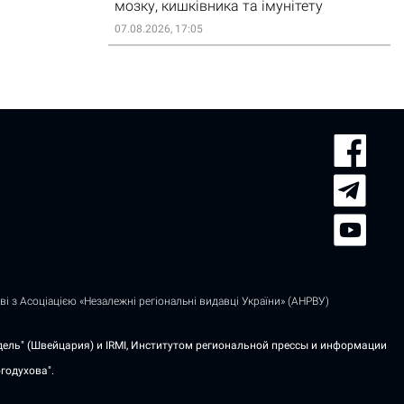
мозку, кишківника та імунітету
07.08.2026, 17:05
і з Асоціацією «Незалежні регіональні видавці України» (АНРВУ)
дель" (Швейцария) и IRMI, Институтом региональной прессы и информации
годухова".