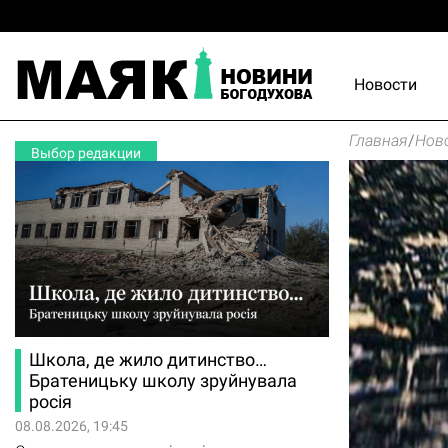
Новости
Главная
/
Нов
Выбор редакции
Школа, де жило дитинство…
Братеницьку школу зруйнувала
росія
08.08.2026, 19:45