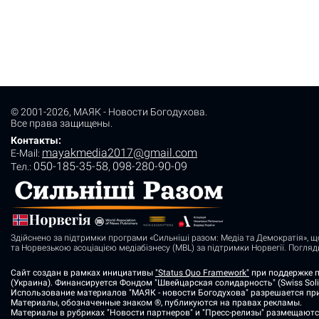
© 2001-2026,
МАЯК - Новости Богодухова
.
Все права защищены.
Контакты:
mayakmedia2017@gmail.com
E-Mail:
050-185-35-58
098-280-90-09
Tел.:
,
Здійснено за підтримки програми «Сильніші разом: Медіа та Демократія», щ
та Норвезькою асоціацією медіабізнесу (MBL) за підтримки Норвегії. Погля
Сайт создан в рамках инициативы
"Status Quo Framework"
при поддержке п
(Украина). Финансируется Фондом "Швейцарская солидарность" (Swiss Solida
Использование материалов "МАЯК - новости Богодухова" разрешается при 
Материалы, обозначенные знаком ®, публикуются на правах рекламы.
Материалы в рубриках "Новости партнеров" и "Пресс-релизы" размещаютс