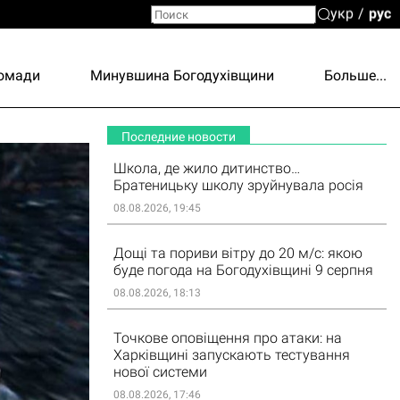
укр
рус
ромади
Минувшина Богодухівщини
Больше...
Последние новости
Школа, де жило дитинство…
Братеницьку школу зруйнувала росія
08.08.2026, 19:45
Дощі та пориви вітру до 20 м/с: якою
буде погода на Богодухівщині 9 серпня
08.08.2026, 18:13
Точкове оповіщення про атаки: на
Харківщині запускають тестування
нової системи
08.08.2026, 17:46