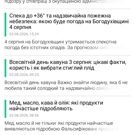
підозру у співпраці з окупаційною адміністрацією під
час тимчасової окупації селища Шевченкове
Куп'янського району. За даними слідства, улітку 2022
Спека до +36° та надзвичайна пожежна
року чоловік добровільно обійняв посаду в незаконно
небезпека: якою буде погода на Богодухівщині
створеному органі влади. Як стало відомо з тексту
4 серпня
підозри, оприлюдненого на сайті Офісу Генерального
03.08.2026, 15:24
прокурора, з червня…
4 серпня на Богодухівщині утримається спекотна
погода без істотних опадів. За прогнозом синоптиків,
температура повітря в області вдень підніметься до
+36°C. За даними Харківського регіонального
Всесвітній день кавуна 3 серпня: цікаві факти,
гідрометцентру, очікується мінлива хмарність без
користь і як вибрати стиглий плід
істотних опадів. Вітер буде північно-східний, зі
03.08.2026, 09:23
швидкістю 5–10 м/с. Уночі стовпчики термометрів
показуватимуть…
Всесвітній день кавуна Важко знайти людину, яка б не
любила такий солодкий та надзвичайно соковитий
фрукт, як кавун. Хоча багато хто вважають його
ягодою, а насправді кавун – окремий тип плоду, що
Мед, масло, кава й олія: які продукти
називається гарбузиною. Але ж це не змінює
найчастіше підробляють
всенародної любові до кавунів. Тому зовсім не дивною
03.08.2026, 08:56
є ідея святкування Всесвітнього дня кавуна
(Watermelon Day), який…
Мед, масло й не тільки: які продукти найчастіше
виявляються підробкою Фальсифіковані продукти
можуть майже не відрізнятися від оригіналу, але