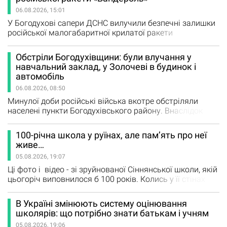
закордонних справ Азербайджану Джейхун Байрамов
06.08.2026, 15:01
під час спільної пресконференції з главою МЗС України
Андрієм Сибігою За…
У Богодухові сапери ДСНС вилучили безпечні залишки
російської малогабаритної крилатої ракети
«Бандероль», яка влучила у цивільне підприємство під
час однієї з ворожих атак. Фахівці наголошують: навіть
Обстріли Богодухівщини: були влучання у
після обстрілів окремі елементи ракет, дронів чи інших
навчальний заклад, у Золочеві в будинок і
боєприпасів можуть залишатися вибухонебезпечними.
автомобіль
Саме тому жителів закликають не наближатися до…
06.08.2026, 08:50
Минулої доби російські війська вкотре обстріляли
населені пункти Богодухівського району. Внаслідок
атак пошкоджень зазнали навчальний заклад, житлові
будинки, господарчі споруди, автомобіль та об'єкти
100-річна школа у руїнах, але пам’ять про неї
енергетичної інфраструктури. У Богодухові
живе…
пошкоджено будівлю навчального закладу. У селі
05.08.2026, 19:07
Тимофіївка руйнувань зазнали приватний будинок і
господарчі споруди. В Одноробівці…
Ці фото і відео - зі зруйнованої Сіннянської школи, якій
цьогоріч виповнилося б 100 років. Колись у її стінах
лунав дитячий сміх, проходили уроки, народжувалися
мрії та зростали покоління сіннянців… Сьогодні ж від
В Україні змінюють систему оцінювання
рідної школи залишилися понівечені стіни й болючі
школярів: що потрібно знати батькам і учням
спогади. Світлини та відео редакції надала жителька
05.08.2026, 19:06