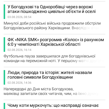
містити дешевші замінники, рослинні жири чи сторонні
У Богодухові та Одноробівці через ворожі
домішки. Експерти радять уважно перевіряти склад,
атаки пошкоджено цивільні об'єкти й оселі
маркування та не спокушатися підозріло низькими
03.08.2026, 08:54
цінами. До переліку продуктів, які підробляють
найчастіше, входить мед.…
Минулої доби російські війська продовжили обстріли
Богодухівського району Харківщини. Внаслідок атак
пошкоджень зазнали цивільне підприємство, магазин,
офіс, автомобіль, а також житлові будинки й
ФК «NIKA SMK» розгромив «Колос» із рахунком
господарські споруди. У Богодухові ворожими ударами
6:0 у чемпіонаті Харківської області
пошкоджено магазин, цивільне підприємство, офісне
02.08.2026, 16:14
приміщення та автомобіль. У селі Одноробівка
Золочівської громади пошкоджені…
Футбольна пауза завершилася для богодухівської
команди на переможній ноті. У першому матчі другого
кола Чемпіонату Харківської області ФК «NIKA SMK»
впевнено переграв ФК «Колос» із Сахновщини.
Люди, природа та історія: жителі назвали
Домашній поєдинок завершився розгромною
головні символи Богодухівщини
перемогою господарів із рахунком 6:0. Богодухівські
02.08.2026, 14:36
футболісти продемонстрували впевнену гру, ефективну
реалізацію…
Напередодні до Дня міста Богодухова,
маяківці запитали своїх читачів, чим, на їхню думку,
найбільше може пишатися Богодухівщина. Варіанти
відповідей, які пропонувалися - своєрідний "портрет
Чому коти муркочуть: що насправді означає
громади", що описує різноманітність нашого рідного