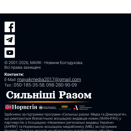
© 2001-2026,
МАЯК - Новини Богодухова
.
Всі права захищені.
Контакти:
mayakmedia2017@gmail.com
E-Mail:
050-185-35-58
098-280-90-09
Tел.:
,
Здійснено за підтримки програми «Сильніші разом: Медіа та Демократія»,
що реалізується Всесвітньою асоціацією видавців новин (WAN-IFRA) у
партнерстві з Асоціацією «Незалежні регіональні видавці України»
(АНРВУ) та Норвезькою асоціацією медіабізнесу (MBL) за підтримки
Норвегії. Погляди авторів не обов’язково відображають офіційну