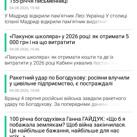
155-річчя письменниці
запровадили ветеринарний паспорт нового зразка для
04.08.2026, 15:58
домашніх тварин, який відповідає європейським
стандартам. Водночас власникам не…
У Мадриді відкрили пам'ятник Лесі Українці У столиці
Іспанії Мадриді відкрили пам'ятник видатній
українській письменниці Лесі Українці. Монумент
встановили на площі Plaza de Lesya Ukrainka, названій
«Пакунок школяра» у 2026 році: як отримати 5
на її честь, поруч із посольством України в Іспанії.
000 грн і на що витратити
Відкриття пам'ятника приурочили до 155-річчя від дня
04.08.2026, 15:46
народження Лесі Українки. Автором скульптури став…
«Пакунок школяра»: як отримати кошти та де їх
витратити у 2026 році Кабмін ухвалив постанову
№809, якою запроваджено програму одноразової
грошової допомоги «Пакунок школяра» для учнів
Ракетний удар по Богодухову: росіяни влучили
перших класів. Батьки або законні представники
у цивільне підприємство, є постраждалі
зможуть отримати 5 000 грн на придбання шкільного
04.08.2026, 14:00
приладдя, одягу та взуття. Постанова від 07.07.2025
№809 «Деякі…
Вранці 4 серпня російські війська завдали ракетного
удару по Богодухову. За попередніми даними, ворог
випустив дві ракети по території цивільного
підприємства. Як повідомив начальник Харківської
100 річна богодухівка Ганна ГАЙДУК: «Що б я
обласної військової адміністрації Олег Синєгубов,
побажала землякам? Щоб війна закінчилася.
внаслідок атаки на території підприємства виникла
Це найбільше бажання, найбільше для нас
пожежа. Наразі відомо про трьох постраждалих. Усім
усіх…»