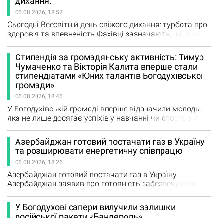
дихання.
інформації попереджає про нову шахрайську схему,
06.08.2026, 18:52
яка набуває популярності в Україні. Аферисти
телефонують громадянам, представляються…
Сьогодні Всесвітній день свіжого дихання: турбота про
здоров'я та впевненість Фахівці зазначають, що понад
85–90% причин неприємного запаху з рота пов'язані
саме з ротовою порожниною. Щороку 5 серпня
Стипендія за громадянську активність: Тимур
відзначають День свіжого дихання (Fresh Breath Day).
Чумаченко та Вікторія Калита вперше стали
Це неофіційне, але надзвичайно корисне свято,
стипендіатами «Юних талантів Богодухівської
покликане нагадати людям про важливість гігієни
громади»
ротової…
06.08.2026, 18:46
У Богодухівській громаді вперше відзначили молодь,
яка не лише досягає успіхів у навчанні чи спорті, а й
змінює життя громади власними ініціативами.
Цьогоріч у межах щорічної стипендії «Юні таланти
Азербайджан готовий постачати газ в Україну
Богодухівської громади» з'явилася нова номінація -
та розширювати енергетичну співпрацю
«Молодіжне лідерство та висока громадянська
06.08.2026, 18:26
свідомість». Її започаткували, щоб підтримати
активних…
Азербайджан готовий постачати газ в Україну
Азербайджан заявив про готовність забезпечувати
Україну природним газом у разі виникнення такої
потреби. Країна також планує розширювати співпрацю
У Богодухові сапери вилучили залишки
з Києвом в енергетичній сфері. Про це заявив міністр
російської ракети «Бандероль»