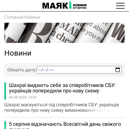
Головна
/
Новини
Новини
Оберіть дату:
Шахраї видають себе за співробітників СБУ:
українців попередили про нову схему
06.08.2026, 19:01
Шахраї маскуються під співробітників СБУ: українців
попередили про нову схему виманювання грошей
Громадян закликають не передавати дані платіжних
карток і не переказувати гроші незнайомцям.
5 серпня відзначають Всесвітній день свіжого
Державна служба спеціального зв’язку та захисту