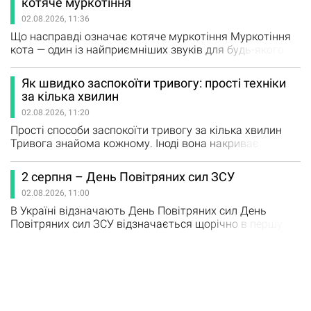
котяче муркотіння
краю. Опитування проходило одночасно у Facebook та
02.08.2026, 11:36
Telegram. У Telegram найбільшу підтримку отримала…
Що насправді означає котяче муркотіння Муркотіння
кота — один із найприємніших звуків для будь-якого
власника. Ми звикли думати, що кіт муркоче лише від
задоволення, коли йому добре й затишно. Це правда,
Як швидко заспокоїти тривогу: прості техніки
але не вся: насправді муркотіння — складне явище, і
за кілька хвилин
причин у нього значно більше, ніж проста радість.
02.08.2026, 11:20
Розуміння цих звуків допоможе краще відчувати
настрій…
Прості способи заспокоїти тривогу за кілька хвилин
Тривога знайома кожному. Іноді вона накриває
раптово — перед важливою розмовою, у натовпі,
посеред ночі — і тіло реагує миттєво: серце калатає,
2 серпня – День Повітряних сил ЗСУ
дихання стає поверхневим, у голові рояться тривожні
02.08.2026, 11:00
думки. У такі моменти здається, що заспокоїтися
неможливо, залишається лише перечекати. Насправді
В Україні відзначають День Повітряних сил День
ж є прості…
Повітряних сил ЗСУ відзначається щорічно в першу
неділю серпня. В Україні в неділю, 2 серпня,
відзначають День Повітряних сил Збройних сил
України. З нагоди святкування Головнокомандувач
ЗСУ Михайло Драпатий привітав захисників неба із
професійним святом. Він відзначив, що саме Повітряні
сили змогли зірвати плани російських…