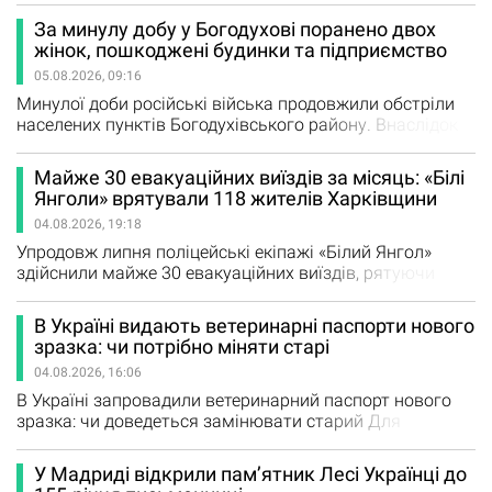
кількості прожитих років. Його прискорюють хронічне
За минулу добу у Богодухові поранено двох
запалення, порушення сну, стрибки цукру, високий
жінок, пошкоджені будинки та підприємство
рівень холестерину та постійний стрес. Навіть щоденна
05.08.2026, 09:16
чашка кави може або підтримувати організм, або
додавати йому зайвого навантаження.…
Минулої доби російські війська продовжили обстріли
населених пунктів Богодухівського району. Внаслідок
атак поранення отримали дві жительки Богодухова, ще
двоє людей зазнали гострої реакції на стрес. У
Майже 30 евакуаційних виїздів за місяць: «Білі
Богодухові поранено 61-річну та 44-річну жінок. Ще дві
Янголи» врятували 118 жителів Харківщини
65-річні жінки звернулися по допомогу через гостру
04.08.2026, 19:18
реакцію на стрес після ворожих ударів. Російські атаки
спричинили…
Упродовж липня поліцейські екіпажі «Білий Янгол»
здійснили майже 30 евакуаційних виїздів, рятуючи
жителів прифронтових населених пунктів Харківщини.
Допомогу отримали мешканці Куп'янського та
В Україні видають ветеринарні паспорти нового
Богодухівського районів, зокрема Великобурлуцької та
зразка: чи потрібно міняти старі
Золочівської громад. За місяць правоохоронці
04.08.2026, 16:06
евакуювали 118 людей, серед яких 10 дітей та 33
маломобільні громадяни.…
В Україні запровадили ветеринарний паспорт нового
зразка: чи доведеться замінювати старий Для
домашніх тварин в Україні почали видавати
ветеринарні паспорти нового зразка, однак раніше
У Мадриді відкрили пам’ятник Лесі Українці до
оформлені документи залишаються чинними В Україні