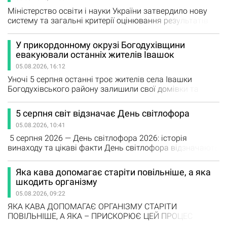
громади пані Раїса, яка,…
Міністерство освіти і науки України затвердило нову
систему та загальні критерії оцінювання результатів
навчання учнів. Нові правила впроваджуватимуть
поступово протягом трьох років, а головний акцент
У прикордонному окрузі Богодухівщини
зроблять не на заучуванні матеріалу, а на вмінні
евакуювали останніх жителів Івашок
застосовувати знання на практиці. Відповідний наказ
05.08.2026, 16:12
№722 вже зареєстровано в Міністерстві юстиції. Коли
запрацюють…
Уночі 5 серпня останні троє жителів села Івашки
Богодухівського району залишили свої домівки та
евакуювалися до селища Золочів. Після їхнього виїзду
в Івашківському старостинському окрузі більше не
5 серпня світ відзначає День світлофора
залишилося цивільного населення. Про це повідомив
05.08.2026, 10:41
Суспільному начальник Золочівської селищної
військової адміністрації Віктор Коваленко. За його
5 серпня 2026 — День світлофора 2026: історія
словами, евакуація відбулася…
винаходу та цікаві факти День світлофора відзначають
5 серпня. Дата пов’язана з подією, яка сталася понад
сто років тому в американському місті Клівленд, штат
Яка кава допомагає старіти повільніше, а яка
Огайо. 5 серпня 1914 року на перехресті Евклід-авеню
шкодить організму
та Східної 105-ї вулиці встановили систему
05.08.2026, 09:22
електричних сигналів для регулювання руху. Вона
мала…
ЯКА КАВА ДОПОМАГАЄ ОРГАНІЗМУ СТАРІТИ
ПОВІЛЬНІШЕ, А ЯКА – ПРИСКОРЮЄ ЦЕЙ ПРОЦЕС
Біологічне старіння організму залежить не лише від