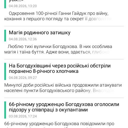
їм надають необхідну…
04.08.2026, 13:20
Одкровення 100-річної Ганни Гайдук про війну,
кохання з першого погляду та секрет її довголіття.
Кажуть, що людина живе доти, доки жива її пам'ять.
Коли дивишся на Ганну Дмитрівну Гайдук, розумієш: у
Магія родинного затишку
її пам'яті вмістилося ціле століття. Вона пам'ятає
04.08.2026, 12:36
Голодомор, колективізацію, Другу світову війну,
примусові роботи в Німеччині, важку…
Люблю тихі вулички Богодухова. В них особлива
магія і таїна буття. Адже вони, здається, глибоко
проникають в серце старого міста і несуть на собі
печать минулих років і десятиліть. І ритм життя тут
На Богодухівщині через російські обстріли
трохи інший: спокійний, розмірений, але атмосфера
поранено 8-річного хлопчика
така ж гостинна і доброзичлива, як і у всього міста.
04.08.2026, 09:27
На одній з таких затишних вуличок мешкає родина…
Минулої доби російські війська продовжили атакувати
населені пункти Богодухівського району. Внаслідок
ворожих ударів постраждала дитина, зафіксовані
руйнування житлових будинків, господарчих споруд і
66-річному уродженцю Богодухова оголосили
сільськогосподарської техніки. У селищі Старий
підозру у співпраці з окупантами
Мерчик Валківської громади поранення дістав 8-річний
03.08.2026, 17:24
хлопчик. Також 44-річна жінка зазнала гострої реакції
на стрес. У…
66-річному уродженцю Богодухова повідомили про