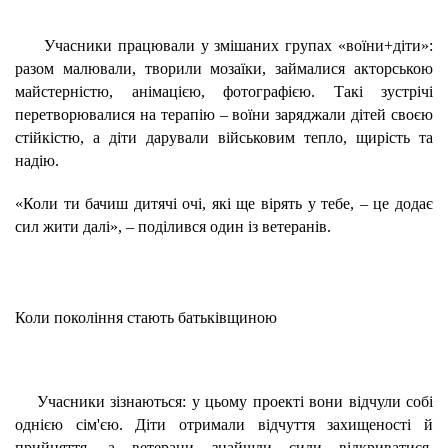
Учасники працювали у змішаних групах «воїни+діти»:
разом малювали, творили мозаїки, займалися акторською
майстерністю, анімацією, фотографією. Такі зустрічі
перетворювалися на терапію – воїни заряджали дітей своєю
стійкістю, а діти дарували військовим тепло, щирість та
надію.
«Коли ти бачиш дитячі очі, які ще вірять у тебе, – це додає
сил жити далі», – поділився один із ветеранів.
Коли покоління стають батьківщиною
Учасники зізнаються: у цьому проекті вони відчули собі
однією сім'єю. Діти отримали відчуття захищеності й
прийняття, а ветерани знайшли сили відкриватися,