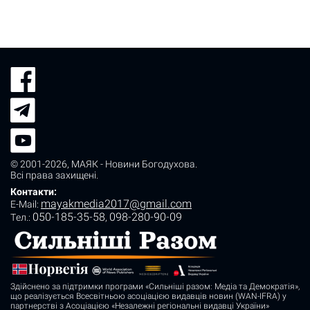
© 2001-2026,
МАЯК - Новини Богодухова
.
Всі права захищені.
Контакти:
mayakmedia2017@gmail.com
E-Mail:
050-185-35-58
098-280-90-09
Tел.:
,
Здійснено за підтримки програми «Сильніші разом: Медіа та Демократія»,
що реалізується Всесвітньою асоціацією видавців новин (WAN-IFRA) у
партнерстві з Асоціацією «Незалежні регіональні видавці України»