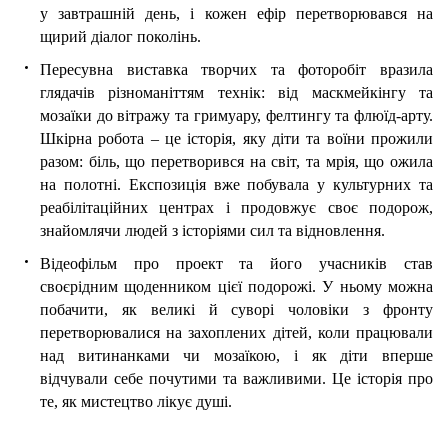
у завтрашній день, і кожен ефір перетворювався на
щирий діалог поколінь.
Пересувна виставка творчих та фоторобіт
вразила
глядачів різноманіттям технік: від маскмейкінгу та
мозаїки до вітражу та гримуару, фелтингу та флюїд-арту.
Шкірна робота – це історія, яку діти та воїни прожили
разом: біль, що перетворився на світ, та мрія, що ожила
на полотні. Експозиція вже побувала у культурних та
реабілітаційних центрах і продовжує своє подорож,
знайомлячи людей з історіями сил та відновлення.
Відеофільм про проект та його учасників
став
своєрідним щоденником цієї подорожі. У ньому можна
побачити, як великі й суворі чоловіки з фронту
перетворювалися на захоплених дітей, коли працювали
над витинанками чи мозаїкою, і як діти вперше
відчували себе почутими та важливими. Це історія про
те, як мистецтво лікує душі.