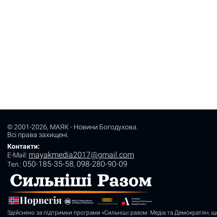
© 2001-2026,
МАЯК - Новини Богодухова
.
Всі права захищені.
Контакти:
mayakmedia2017@gmail.com
E-Mail:
050-185-35-58
098-280-90-09
Tел.:
,
Здійснено за підтримки програми «Сильніші разом: Медіа та Демократія», щ