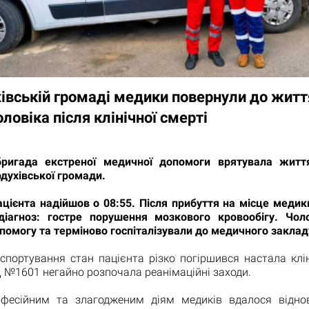
івській громаді медики повернули до житт
оловіка після клінічної смерті
ригада екстреної медичної допомоги врятувала житт
духівської громади.
ацієнта надійшов о 08:55. Після прибуття на місце медик
діагноз: гостре порушення мозкового кровообігу. Чол
помогу та терміново госпіталізували до медичного заклад
спортування стан пацієнта різко погіршився настала клі
№1601 негайно розпочала реанімаційні заходи.
фесійним та злагодженим діям медиків вдалося відно