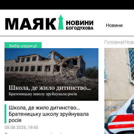
Новини
Головна
/
Нов
Вибір редакції
Школа, де жило дитинство…
Братеницьку школу зруйнувала
росія
08.08.2026, 19:45