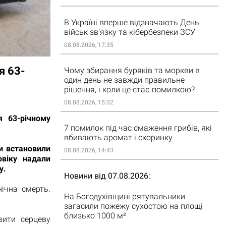
В Україні вперше відзначають День
військ зв’язку та кібербезпеки ЗСУ
08.08.2026, 17:35
я 63-
Чому збирання буряків та моркви в
один день не завжди правильне
рішення, і коли це стає помилкою?
08.08.2026, 15:32
я 63-річному
7 помилок під час смаження грибів, які
вбивають аромат і скоринку
и встановили
08.08.2026, 14:43
овіку надали
у.
Новини від 07.08.2026
нічна смерть.
На Богодухівщині рятувальники
загасили пожежу сухостою на площі
близько 1000 м²
вити серцеву