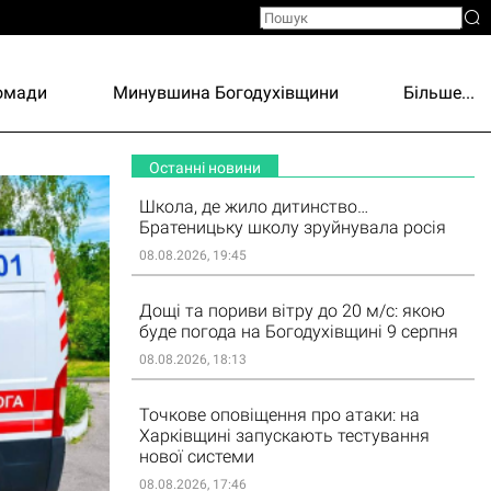
ромади
Минувшина Богодухівщини
Більше...
Останні новини
Школа, де жило дитинство…
Братеницьку школу зруйнувала росія
08.08.2026, 19:45
Дощі та пориви вітру до 20 м/с: якою
буде погода на Богодухівщині 9 серпня
08.08.2026, 18:13
Точкове оповіщення про атаки: на
Харківщині запускають тестування
нової системи
08.08.2026, 17:46