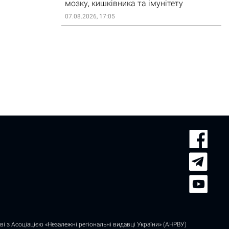
мозку, кишківника та імунітету
07.08.2026, 17:05
і з Асоціацією «Незалежні регіональні видавці України» (АНРВУ)