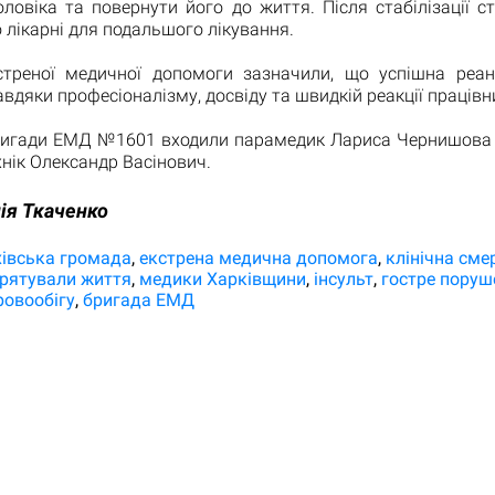
оловіка та повернути його до життя. Після стабілізації с
 лікарні для подальшого лікування.
стреної медичної допомоги зазначили, що успішна реан
дяки професіоналізму, досвіду та швидкій реакції працівн
ригади ЕМД №1601 входили парамедик Лариса Чернишова 
нік Олександр Васінович.
ія Ткаченко
хівська громада
екстрена медична допомога
клінічна сме
рятували життя
медики Харківщини
інсульт
гостре поруш
ровообігу
бригада ЕМД