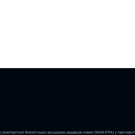
о реалізується Всесвітньою асоціацією видавців новин (WAN-IFRA) у партнерств