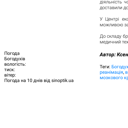
діяльність ч
доставили до
У Центрі ек
можливою зав
До складу б
медичний тех
Погода
Автор:
Ксен
Богодухiв
вологість:
Теги:
Богоду
тиск:
реанімація
в
вітер:
мозкового к
Погода на 10 днів від
sinoptik.ua