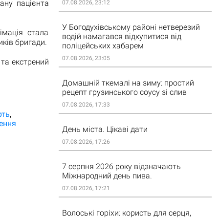
тану пацієнта
07.08.2026, 23:12
У Богодухівському районі нетверезий
імація стала
водій намагався відкупитися від
иків бригади.
поліцейських хабарем
07.08.2026, 23:05
та екстрений
Домашній ткемалі на зиму: простий
рецепт грузинського соусу зі слив
07.08.2026, 17:33
рть
ення
День міста. Цікаві дати
07.08.2026, 17:26
7 серпня 2026 року відзначають
Міжнародний день пива.
07.08.2026, 17:21
Волоські горіхи: користь для серця,