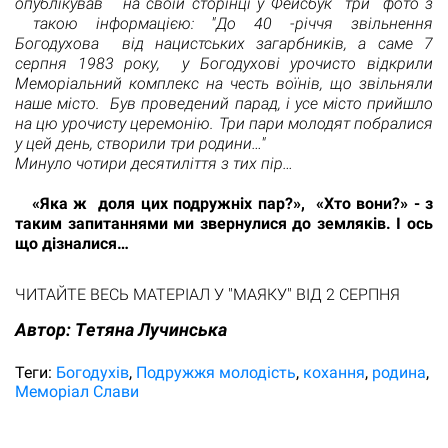
опублікував на своїй сторінці у Фейсбук три фото з
такою інформацією: "До 40 -річчя звільнення
Богодухова від нацистських загарбників, а саме 7
серпня 1983 року, у Богодухові урочисто відкрили
Меморіальний комплекс на честь воїнів, що звільняли
наше місто. Був проведений парад, і усе місто прийшло
на цю урочисту церемонію. Три пари молодят побралися
у цей день, створили три родини…"
Минуло чотири десятиліття з тих пір…
«Яка ж доля цих подружніх пар?», «Хто вони?» - з
таким запитаннями ми звернулися до земляків. І ось
що дізналися…
ЧИТАЙТЕ ВЕСЬ МАТЕРІАЛ У "МАЯКУ" ВІД 2 СЕРПНЯ
Автор:
Tетяна Лучинська
Теги:
Богодухів
Подружжя молодість
кохання
родина
Меморіал Слави