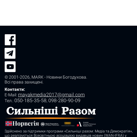
© 2001-2026,
МАЯК - Новини Богодухова
.
Всі права захищені.
Контакти:
mayakmedia2017@gmail.com
E-Mail:
050-185-35-58
098-280-90-09
Tел.:
,
Здійснено за підтримки програми «Сильніші разом: Медіа та Демократія»,
що реалізується Всесвітньою асоціацією видавців новин (WAN-IFRA) у