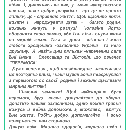
війна. І, дивлячись на них, у мене навертаються
сльози, адже добре розумієш, що це не просто
ляльки, це - справжне життя. Щоб щасливо жити,
кохати і народжувати дітей – багато родин,
коханих живуть у розлуці. Чоловіки йдуть
обороняти свою землю, аби їхні діти і онуки жили
на мирній землі. Така ж доля спіткала і мого
любого хрещеника -захисника України та його
дружину. Я навіть цим лялькам -нареченим дала
їхні імена - Олександр та Вікторія, що означає
"ПЕРЕМОГА".
Дуже хочеться , щоб якнайшвидше закінчилася
ця нестерпна війна, і наші мужні воїни повернулися
з перемогою до своєї родини і зажили щасливим
мирним життям!
Шановні земляки! Щоб найскоріше була
перемога, будь ласка, долучайтеся до зборів,
донатьте нашим захисникам, адже кожня гривня
комусь із воїнів допоможе, а, можливо, врятує
їхнє життя. Робіть добро, допомагайте - і воно
повернеться вам сторицею.
Дякую всім. Міцного здоров'я, мирного неба і