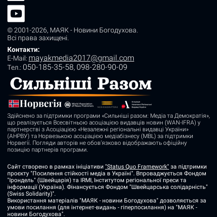
© 2001-2026,
МАЯК - Новини Богодухова
.
Всі права захищені.
Контакти:
mayakmedia2017@gmail.com
E-Mail:
050-185-35-58
098-280-90-09
Tел.:
,
Здійснено за підтримки програми «Сильніші разом: Медіа та Демократія»,
що реалізується Всесвітньою асоціацією видавців новин (WAN-IFRA) у
партнерстві з Асоціацією «Незалежні регіональні видавці України»
(АНРВУ) та Норвезькою асоціацією медіабізнесу (MBL) за підтримки
Норвегії. Погляди авторів не обов’язково відображають офіційну
позицію партнерів програми.
Сайт створено в рамках ініціативи
"Status Quo Framework"
за підтримки
проєкту "Посилення стійкості медіа в Україні". Впроваджується Фондом
"Ірондель" (Швейцарія) та IRMI, Інститутом регіональної преси та
інформації (Україна). Фінансується Фондом "Швейцарська солідарність"
(Swiss Solidarity)".
Використання матеріалів "МАЯК - новини Богодухова" дозволяється за
умови посилання (для інтернет-видань - гіперпосилання) на "МАЯК -
новини Богодухова".