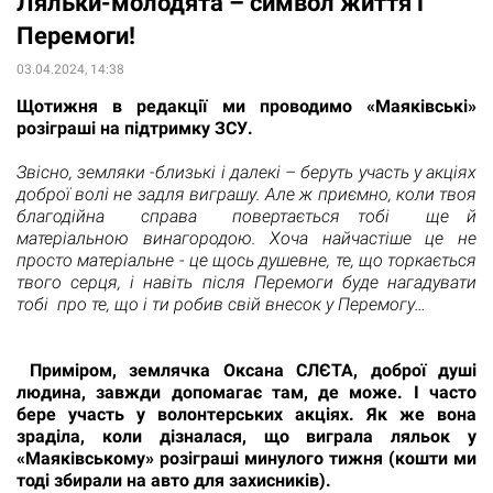
Ляльки-молодята – символ життя і
Перемоги!
03.04.2024, 14:38
Щотижня в редакції ми проводимо «Маяківські»
розіграші на підтримку ЗСУ.
Звісно, земляки -близькі і далекі – беруть участь у акціях
доброї волі не задля виграшу. Але ж приємно, коли твоя
благодійна справа повертається тобі ще й
матеріальною винагородою. Хоча найчастіше це не
просто матеріальне - це щось душевне, те, що торкається
твого серця, і навіть після Перемоги буде нагадувати
тобі про те, що і ти робив свій внесок у Перемогу…
Приміром, землячка Оксана СЛЄТА, доброї душі
людина, завжди допомагає там, де може. І часто
бере участь у волонтерських акціях. Як же вона
зраділа, коли дізналася, що виграла ляльок у
«Маяківському» розіграші минулого тижня (кошти ми
тоді збирали на авто для захисників).