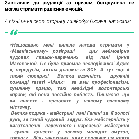
Завітавши до редакції за призом, богодухівка не
могла стримати радісних емоцій.
А пізніше на своїй сторінці у Фейсбук Оксана написала:
«Нещодавно мені випала нагода отримати у
«Маяківському» розіграші цих неймовірно
чудових ляльок-наречених від пані Ірини
Маховської. Це була приємна несподіванка! Адже
я, передусім, хотіла допомогти ЗСУ. А тут -ще й
такий сюрприз! Велика вдячність дружній
команді газеті «Маяк» за ваш професіоналізм,
сумлінну працю, такі необхідні волонтерські
справи, які вони постійно роблять. Пишаюся, що
ви живете і працюєте у нашому славному
містечку.
Велика подяка - майстрині пані Галині за її золоті
руки, за такий чудовий задум. Яка майстерність у
виготовленні нареченого і нареченої: майстриня
зуміла донести у погляді молодят смуток,
тривогу, біль закоханих, яких розлучає ця клята