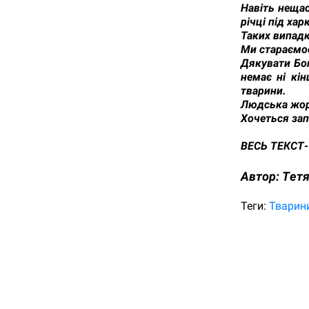
Навіть неща
річці під ха
Таких випадк
Ми стараємос
Дякувати Бог
немає ні кін
тварини.
Людська жорс
Хочеться зап
ВЕСЬ ТЕКСТ-
Автор:
Tетя
Теги:
Тварин