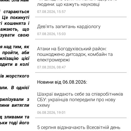
людини: що кажуть науковці
і стараються
07.08.2026, 15:57
 Це покинуті
ті кошенята і
Дев’ять запитань кардіологу
вважають, що
07.08.2026, 15:03
ізувати свою
я над тим, як
Атаки на Богодухівський район:
 пройти, аби
пошкоджено дитсадок, комбайн та
лізацію цієї
електромережі
одити в колі
07.08.2026, 08:47
ків жорсткого
Новини від 06.08.2026
ли. В однієї
Шахраї видають себе за співробітників
рилізували з
СБУ: українців попередили про нову
схему
спини витягли
06.08.2026, 19:01
ід зливами та
ьки тоді його
5 серпня відзначають Всесвітній день