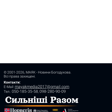
© 2001-2026,
МАЯК - Новини Богодухова
.
Всі права захищені.
Контакти:
mayakmedia2017@gmail.com
E-Mail:
050-185-35-58
098-280-90-09
Tел.:
,