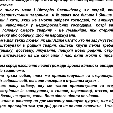
истачає.
ас знають мене і Вікторію Овсяннікову, як людей, як
безпритульним тваринам. А їх зараз все більше і більше.
ки і коти, яких не змогли забрати господарі, то викину
кі народилися у недобросовісних господарів, котрі 
 голодну смерть тварину - це гуманніше, ніж стерил
ечку або собачку, щоб не народжувала.
ма для таких людей, як ми! Адже багато хто не задумуєтьс
штовувати в родини тварин, скільки кругів пекла треба
тримку, доставку, лікування, пошуки нової родини, стери
 витрачаємо на це свої сили і час, який могли б пров
ом серед населення нашої громади зросла кількість випад
з тваринами.
ли трьох собак, яких ми прилаштовували та стерилізува
їх забрала собі, всі вони померли в страшних муках…
ок: нашу собаку, яку ми також прилаштували та сте
зстріляли із «воздушки»; з голови, переносиці, стеген, 
бачка, на щастя, жива. Вона нікого ніколи не чіпала...
 коли в рюкзаку на дах магазину закинули цуценя, яке п
ем просиділо там три дні, доки не почало скавчати - і тіл