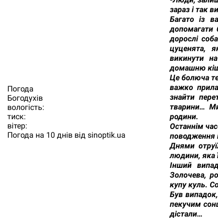
зараз і так в
Багато із в
допомагати 
дорослі соба
цуценята, я
викинути на
домашню кіш
Це болюча те
важко прила
Погода
знайти пере
Богодухiв
тварини… Ми
вологість:
родини.
тиск:
вітер:
Останнім час
Погода на 10 днів від
sinoptik.ua
поводження і
Днями отруї
людини, яка 
Інший випад
Золочева, ро
купу куль. Со
Був випадок,
пекучим сонц
дістали…