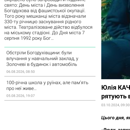
свято: День міста і День визволення
Богодухова від фашистської окупації.
Того року мешканці міста відзначали
330-ту річницю заснування рідного
міста. Театралізоване дійство відбулося
на міському стадіоні. До Дня міста 7
серпня 1992 року Бог…
Обстріли Богодухівщини: були
влучання у навчальний заклад, у
Золочеві в будинок і автомобіль
06.08.2026, 08:50
100-річна школа у руїнах, але пам’ять
Юлія КАЧ
про неї живе…
рятують 
05.08.2026, 19:07
03.10.2024, 09:30
Цього дня, як
-Люди, зали