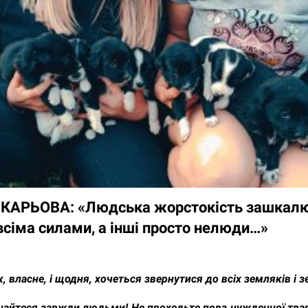
КАРЬОВА: «Людська жорстокість зашкалює
всіма силами, а інші просто нелюди…»
, власне, і щодня, хочеться звернутися до всіх земляків і 
шайтеся завжди людьми! Не проходьте повз нужденної твар