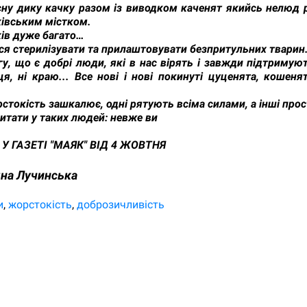
сну дику качку разом із виводком каченят якийсь нелюд р
рківським містком.
ів дуже багато…
я стерилізувати та прилаштовувати безпритульних тварин
у, що є добрі люди, які в нас вірять і завжди підтримую
ця, ні краю... Все нові і нові покинуті цуценята, кошеня
токість зашкалює, одні рятують всіма силами, а інші про
итати у таких людей: невже ви
 У ГАЗЕТІ "МАЯК" ВІД 4 ЖОВТНЯ
на Лучинська
и
жорстокість
доброзичливість