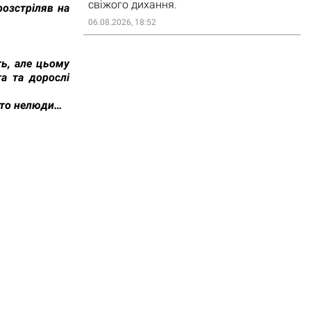
свіжого дихання.
озстріляв на
06.08.2026, 18:52
.
ть, але цьому
та та дорослі
сто нелюди…