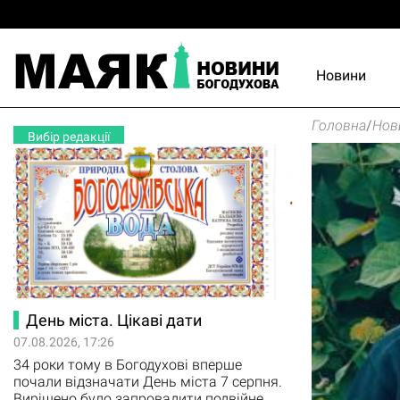
Новини
Головна
/
Нов
Вибір редакції
День міста. Цікаві дати
07.08.2026, 17:26
34 роки тому в Богодухові вперше
почали відзначати День міста 7 серпня.
Вирішено було запровадити подвійне