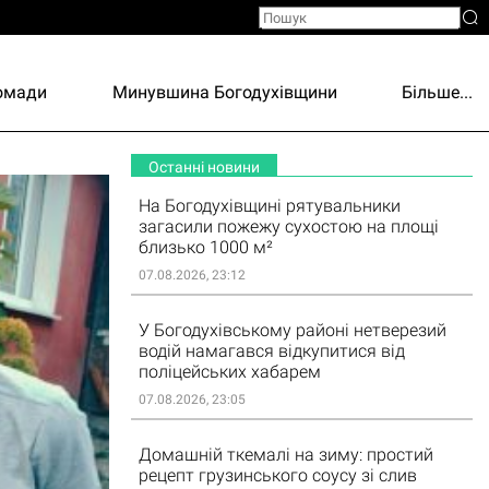
ромади
Минувшина Богодухівщини
Більше...
Останні новини
На Богодухівщині рятувальники
загасили пожежу сухостою на площі
близько 1000 м²
07.08.2026, 23:12
У Богодухівському районі нетверезий
водій намагався відкупитися від
поліцейських хабарем
07.08.2026, 23:05
Домашній ткемалі на зиму: простий
рецепт грузинського соусу зі слив