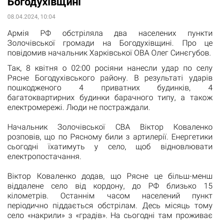
Богодухівщині
08.04.2024, 10:04
Армія РФ обстріляла два населених пункти
Золочівської громади на Богодухівщині. Про це
повідомив начальник Харківської ОВА Олег Синєгубов.
Так, 8 квітня о 02:00 росіяни нанесли удар по селу
Рясне Богодухівського району. В результаті ударів
пошкодженого 4 приватних будинків, 4
багатоквартирних будинки барачного типу, а також
електромережі. Люди не постраждали.
Начальник Золочівської СВА Віктор Коваленко
розповів, що по Рясному били з артилерії. Енергетики
сьогодні їхатимуть у село, щоб відновлювати
електропостачання.
Віктор Коваленко додав, що Рясне це більш-менш
віддалене село від кордону, до РФ близько 15
кілометрів. Останнім часом населений пункт
періодично піддається обстрілам. Десь місяць тому
село «накрили» з «градів». На сьогодні там проживає