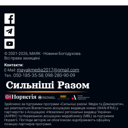
© 2001-2026,
МАЯК - Новини Богодухова
.
Всі права захищені.
Контакти:
mayakmedia2017@gmail.com
E-Mail:
050-185-35-58
098-280-90-09
Tел.:
,
Здійснено за підтримки програми «Сильніші разом: Медіа та Демократія»,
що реалізується Всесвітньою асоціацією видавців новин (WAN-IFRA) у
партнерстві з Асоціацією «Незалежні регіональні видавці України»
(АНРВУ) та Норвезькою асоціацією медіабізнесу (MBL) за підтримки
Норвегії. Погляди авторів не обов’язково відображають офіційну
позицію партнерів програми.