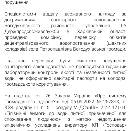
порушення
Спеціалістами відділу державного нагляду за
дотриманням санітарного законодавства
Богодухівського районного управління ГУ
Держпродспоживслужби в Харківській області
проведено комісійну перевірку об’єктів
децентралізованого водопостачання (шахтних
колодязів) села Петропавлівка Богодухівської громади.
Під час перевірки були виявлені порушення
санітарного законодавства: не проводиться відомчий
лабораторний контроль якості та безпечності питної
води; не оформлено санітарні паспорти на колодязі
громадського користування.
На підставі ст. 26 Закону України «Про систему
громадського здоров’я» від 06.09.2022 №2573-ІХ, п.
3.34 розділу ІІІ, п. 5.1 розділу V ДСанПіН 2.2.4.171-10
«Гігієнічні вимоги до води питної, призначеної для
споживання людиною», з метою недопущення
епідемічних ускладнень директору КП «Господар»
надані пропозиції щодо усунення порушень