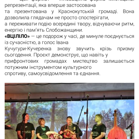
репрезентації, яка вперше застосована
та презентована у Краснокутській громаді. Вона
дозволила глядачам не просто спостерігати,
а переживати подію всередині твору, відчуваючи ритм,
енергію і пам’ять Слобожанщини.
«ВЦІЛІЛО»
— це подорож у часі, де минуле поєднується
із сучасністю, а голос Івана
Кучугури-Кучеренка знову звучить крізь призму
сьогодення. Проєкт демонструє, що навіть у
прифронтових громадах мистецтво залишається
потужним інструментом культурного
спротиву, самоусвідомлення та єднання.