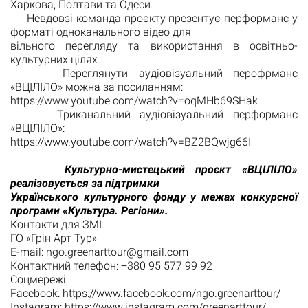
Харкова, Полтави та Одеси.
Невдовзі команда проєкту презентує перформанс у
форматі одноканального відео для
вільного перегляду та використання в освітньо-
культурних цілях.
Переглянути аудіовізуальний перофрманс
«ВЦІЛІЛО» можна за посиланням:
https://www.youtube.com/watch?v=oqMHb69SHak
Триканальний аудіовізуальний перформанс
«ВЦІЛІЛО»:
https://www.youtube.com/watch?v=BZ2BQwjg66I
Культурно-мистецький проєкт «ВЦІЛІЛО»
реалізовується за підтримки
Українського культурного фонду у межах конкурсної
програми «Культура. Регіони».
Контакти для ЗМІ:
ГО «Грін Арт Тур»
E-mail: ngo.greenarttour@gmail.com
Контактний телефон: +380 95 577 99 92
Соцмережі:
Facebook: https://www.facebook.com/ngo.greenarttour/
Instagram: https://www.instagram.com/greenarttour/