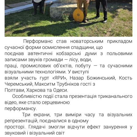
Перформанс став новаторським прикладом
сучасної форми осмислення спадщини, що
поєднав автентичні кобзарські думи з польовими
записами звуків громади — лісу, води,
праці, промислових об’єктів, побуту — та сучасними
візуальними технологіями. У виступі
взяли участь гурт «ЯРИ», Назар Божинський, Кость
Черемський, Макситм Трубніков гості з
Полтави, Харкова та Одеси.
Особливістю події стала презентація триканального
відео, яке стало серцевиною
перформансу.
Три екрани, три виміри часу та візуальних
репрезентацій, поєдналися в одному
просторі. Глядачі змогли відчути ефект занурення у
звуковий і візуальний світ