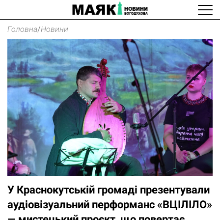
Головна
/
Новини
У Краснокутській громаді презентували
аудіовізуальний перформанс «ВЦІЛІЛО»
— мистецький проєкт, що повертає