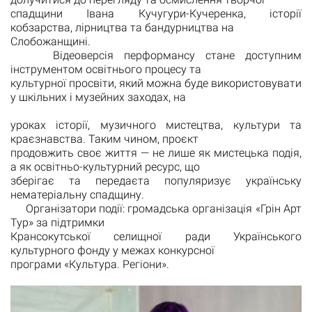
спадщини Івана Кучугури-Кучеренка, історії
кобзарства, лірництва та бандурництва на
Слобожанщині.
Відеоверсія перформансу стане доступним
інструментом освітнього процесу та
культурної просвіти, який можна буде використовувати
у шкільних і музейних заходах, на
уроках історії, музичного мистецтва, культури та
краєзнавства. Таким чином, проєкт
продовжить своє життя — не лише як мистецька подія,
а як освітньо-культурний ресурс, що
зберігає та передаєта популяризує українську
нематеріальну спадщину.
Організатори події: громадська організація «Грін Арт
Тур» за підтримки
Крансокутської селищної ради Українського
культурного фонду у межах конкурсної
програми «Культура. Регіони».