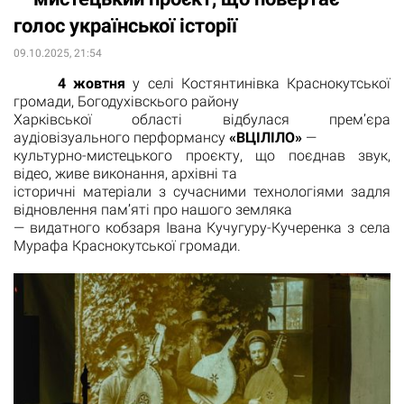
голос української історії
09.10.2025, 21:54
4 жовтня
у селі Костянтинівка Краснокутської
громади, Богодухівскього району
Харківської області відбулася прем’єра
аудіовізуального перформансу
«ВЦІЛІЛО»
—
культурно-мистецького проєкту, що поєднав звук,
відео, живе виконання, архівні та
історичні матеріали з сучасними технологіями задля
відновлення пам’яті про нашого земляка
— видатного кобзаря Івана Кучугурy-Кучеренка з села
Мурафа Краснокутської громади.