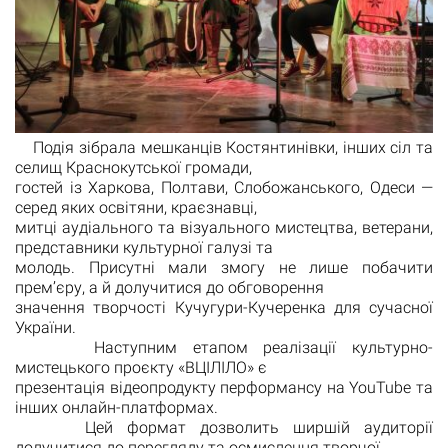
Подія зібрала мешканців Костянтинівки, інших сіл та
селищ Краснокутської громади,
гостей із Харкова, Полтави, Слобожанського, Одеси —
серед яких освітяни, краєзнавці,
митці аудіального та візуального мистецтва, ветерани,
представники культурної галузі та
молодь. Присутні мали змогу не лише побачити
прем’єру, а й долучитися до обговорення
значення творчості Кучугури-Кучеренка для сучасної
України.
Наступним етапом реалізації культурно-
мистецького проєкту «ВЦІЛІЛО» є
презентація відеопродукту перформансу на YouTube та
інших онлайн-платформах.
Цей формат дозволить ширшій аудиторії
долучитися до перегляду та осмислення творчої