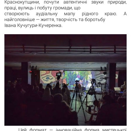
Краснокутщини, почути автентичні звуки природи,
праці, вулиць і побуту громади, що
створюють аудіальну мапу рідного краю. А
найголовніше — життя, творчість та боротьбу
Івана Кучугури-Кучеренка.
Цей формат — інноваційна форма мистецької