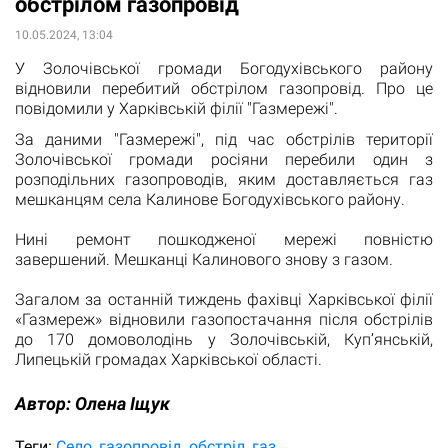
обстрілом газопровід
10.05.2024, 13:04
У Золочівської громади Богодухівського району
відновили перебитий обстрілом газопровід. Про це
повідомили у Харківській філії "Газмережі".
За даними "Газмережі", під час обстрілів території
Золочівської громади росіяни перебили один з
розподільних газопроводів, яким доставляється газ
мешканцям села Калинове Богодухівського району.
Нині ремонт пошкодженої мережі повністю
завершений. Мешканці Калинового знову з газом.
Загалом за останній тиждень фахівці Харківської філії
«Газмереж» відновили газопостачання після обстрілів
до 170 домоволодінь у Золочівській, Куп’янській,
Липецькій громадах Харківської області.
Автор:
Олена Іщук
Теги:
Село
газопровід
обстріл
газ