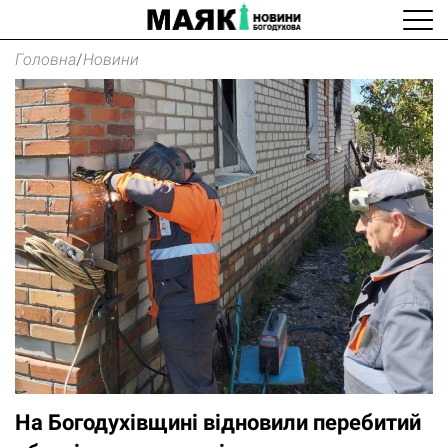
Головна
/
Новини
На Богодухівщині відновили перебитий