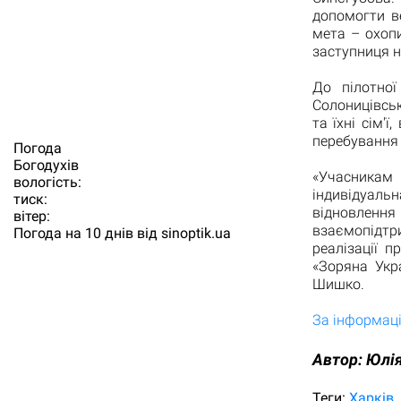
допомогти в
мета – охопи
заступниця н
До пілотної
Солоницівськ
та їхні сім'
перебування 
Погода
Богодухiв
«Учасникам 
вологість:
індивідуаль
тиск:
відновленн
вітер:
взаємопідтри
Погода на 10 днів від
sinoptik.ua
реалізації 
«Зоряна Укра
Шишко.
За інформаці
Автор:
Юлiя
Теги:
Харків