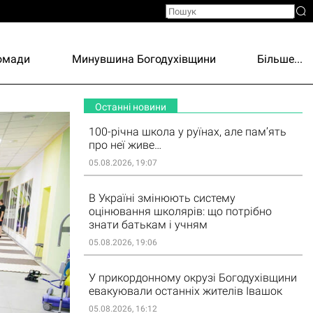
ромади
Минувшина Богодухівщини
Більше...
Останні новини
100-річна школа у руїнах, але пам’ять
про неї живе…
05.08.2026, 19:07
В Україні змінюють систему
оцінювання школярів: що потрібно
знати батькам і учням
05.08.2026, 19:06
У прикордонному окрузі Богодухівщини
евакуювали останніх жителів Івашок
05.08.2026, 16:12