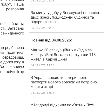
05.08.2026, 09:22
 побут. Наша
, – розповіла
За минулу добу у Богодухові поранено
двох жінок, пошкоджені будинки та
підприємство
ної війни із
сті. Ветерани
05.08.2026, 09:16
с семиденного
Новини від 04.08.2026
 передбачена
Майже 30 евакуаційних виїздів за
на практика,
місяць: «Білі Янголи» врятували 118
середовищі,
жителів Харківщини
за допомогу в
04.08.2026, 19:18
ОВА і фондом
-о-пліч» Ігор
В Україні видають ветеринарні
паспорти нового зразка: чи потрібно
міняти старі
04.08.2026, 16:06
У Мадриді відкрили пам’ятник Лесі