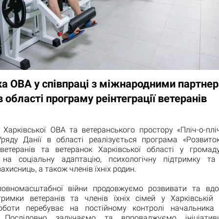
ка ОВА у співпраці з міжнародними партне
в області програму реінтеграції ветеранів
 Харківської ОВА та ветеранського простору «Пліч-о-пліч
яду Данії в області реалізується програма «Розвито
ї ветеранів та ветеранок Харківської області у громаду»
на соціальну адаптацію, психологічну підтримку та
захисниць, а також членів їхніх родин.
повномасштабної війни продовжуємо розвивати та вдо
тримки ветеранів та членів їхніх сімей у Харківській 
оботи перебуває на постійному контролі начальника
. Послідовно залучаємо та впроваджуємо ініціативи