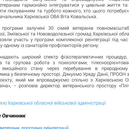
етеранам гармонійно інтегруватися у цивільне життя та
ти піклуванням та турбото кожного, хто цього потребує»
ачальника Харківської ОВА Віта Ковальська.
 програми залучені 30 сімей ветеранів повномасштаб
ої, Зміївської та Нововодолазької громад Харківської обла
ї, взяли участь у програмі комплексної реінтеграції під ча
у одному із санаторіїв-профілакторіїв регіону.
надають широкий спектр фізіотерапевтичних процедур,
на та групова робота з психологами, тілесноорієнтова
я емоційного стану через перебування в природному 
мка у безпечному просторі. Дякуємо Уряду Данії, ПРООН 
проєкту, який ми впроваджуємо спільно з Харківською 
їна», – розповів директор ветеранського простору «Пліч
єю Харківської обласної військової адміністрації
 Овчинник
ветерани
програма реінтеграції