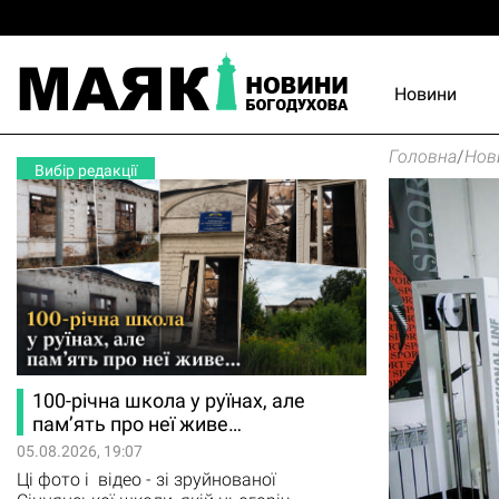
Новини
Головна
/
Нов
Вибір редакції
100-річна школа у руїнах, але
пам’ять про неї живе…
05.08.2026, 19:07
Ці фото і відео - зі зруйнованої