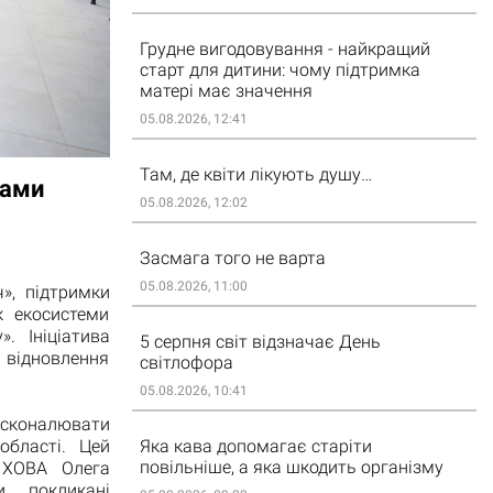
Грудне вигодовування - найкращий
старт для дитини: чому підтримка
матері має значення
05.08.2026, 12:41
Там, де квіти лікують душу…
рами
05.08.2026, 12:02
Засмага того не варта
05.08.2026, 11:00
», підтримки
к екосистеми
. Ініціатива
5 серпня світ відзначає День
 відновлення
світлофора
05.08.2026, 10:41
сконалювати
Яка кава допомагає старіти
області. Цей
повільніше, а яка шкодить організму
 ХОВА Олега
, покликані