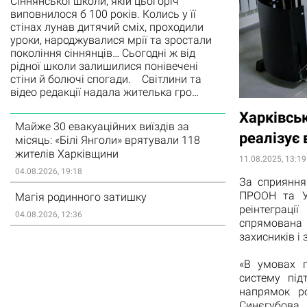
Сіннянської школи, якій цьогоріч
виповнилося б 100 років. Колись у її
стінах лунав дитячий сміх, проходили
уроки, народжувалися мрії та зростали
покоління сіннянців… Сьогодні ж від
рідної школи залишилися понівечені
стіни й болючі спогади. Світлини та
відео редакції надала жителька гро…
Харківсь
Майже 30 евакуаційних виїздів за
реалізує 
місяць: «Білі Янголи» врятували 118
жителів Харківщини
11.08.2025, 13:19
04.08.2026, 19:18
За сприяння
ПРООН та Ур
Магія родинного затишку
реінтеграці
04.08.2026, 12:36
спрямована 
захисників і 
«В умовах 
систему під
напрямок р
Синєгубова