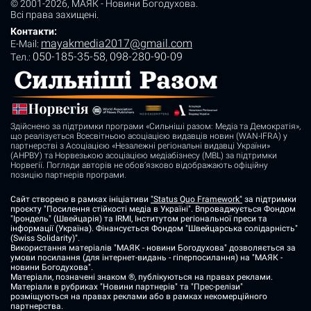
© 2001-2026,
МАЯК - Новини Богодухова
.
Всі права захищені.
Контакти:
mayakmedia2017@gmail.com
E-Mail:
050-185-35-58
098-280-90-09
Tел.:
,
Здійснено за підтримки програми «Сильніші разом: Медіа та Демократія»,
що реалізується Всесвітньою асоціацією видавців новин (WAN-IFRA) у
партнерстві з Асоціацією «Незалежні регіональні видавці України»
(АНРВУ) та Норвезькою асоціацією медіабізнесу (MBL) за підтримки
Норвегії. Погляди авторів не обов’язково відображають офіційну
позицію партнерів програми.
Сайт створено в рамках ініціативи
"Status Quo Framework"
за підтримки
проєкту "Посилення стійкості медіа в Україні". Впроваджується Фондом
"Ірондель" (Швейцарія) та IRMI, Інститутом регіональної преси та
інформації (Україна). Фінансується Фондом "Швейцарська солідарність"
(Swiss Solidarity)".
Використання матеріалів "МАЯК - новини Богодухова" дозволяється за
умови посилання (для інтернет-видань - гіперпосилання) на "МАЯК -
новини Богодухова".
Матеріали, позначені знаком ®, публікуються на правах реклами.
Матеріали в рубриках "Новини партнерів" та "Прес-релізи"
розміщуються на правах реклами або в рамках некомерційного
партнерства.