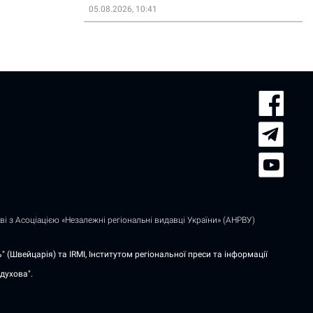
05.08.2026, 10:41
і з Асоціацією «Незалежні регіональні видавці України» (АНРВУ)
 (Швейцарія) та IRMI, Інститутом регіональної преси та інформації
духова".