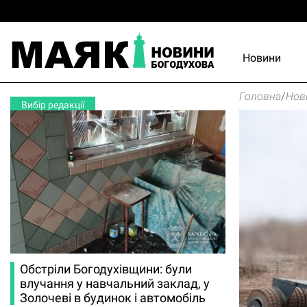
Новини
Головна
/
Нов
Вибір редакції
Обстріли Богодухівщини: були
влучання у навчальний заклад, у
Золочеві в будинок і автомобіль