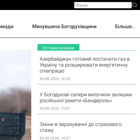
ромади
Минувшина Богодухівщини
Більше...
Останні новини
Азербайджан готовий постачати газ в
Україну та розширювати енергетичну
співпрацю
06.08.2026, 18:26
У Богодухові сапери вилучили залишки
російської ракети «Бандероль»
06.08.2026, 15:01
Зміни в зарахуванні до страхового
стажу
06.08.2026, 14:57