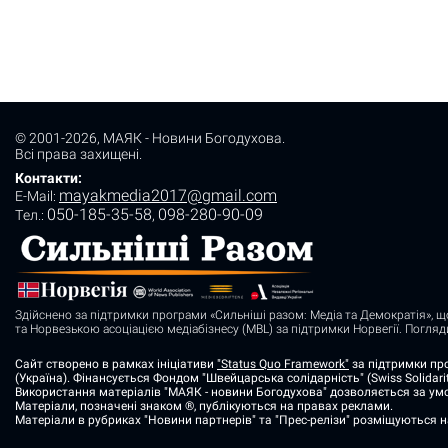
© 2001-2026,
МАЯК - Новини Богодухова
.
Всі права захищені.
Контакти:
mayakmedia2017@gmail.com
E-Mail:
050-185-35-58
098-280-90-09
Tел.:
,
Здійснено за підтримки програми «Сильніші разом: Медіа та Демократія», щ
та Норвезькою асоціацією медіабізнесу (MBL) за підтримки Норвегії. Погля
Сайт створено в рамках ініціативи
"Status Quo Framework"
за підтримки про
(Україна). Фінансується Фондом "Швейцарська солідарність" (Swiss Solidarit
Використання матеріалів "МАЯК - новини Богодухова" дозволяється за умо
Матеріали, позначені знаком ®, публікуються на правах реклами.
Матеріали в рубриках "Новини партнерів" та "Прес-релізи" розміщуються 