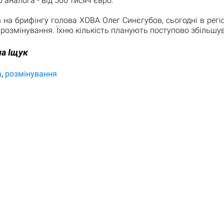
 аналога - від 500 тисяч євро.
 на брифінгу голова ХОВА Олег Синєгубов, сьогодні в рег
розмінування. Їхню кількість планують поступово збільшу
а Іщук
а
розмінування