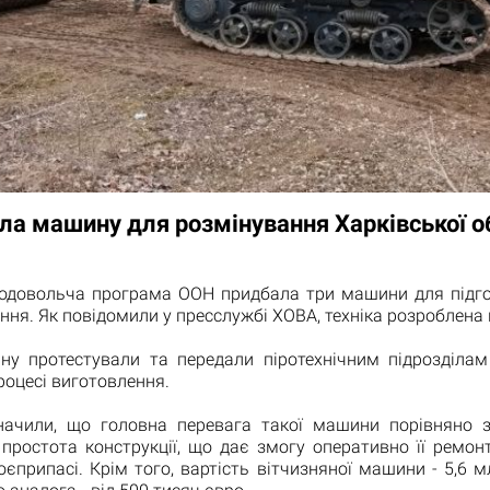
ла машину для розмінування Харківської о
родовольча програма ООН придбала три машини для підго
ння. Як повідомили у пресслужбі ХОВА, техніка розроблена 
у протестували та передали піротехнічним підрозділам
роцесі виготовлення.
ачили, що головна перевага такої машини порівняно 
простота конструкції, що дає змогу оперативно її ремон
оєприпасі. Крім того, вартість вітчизняної машини - 5,6 м