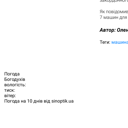
закордонного
Як повідомив
7 машин для 
Автор:
Олен
Теги:
машин
Погода
Богодухiв
вологість:
тиск:
вітер:
Погода на 10 днів від
sinoptik.ua