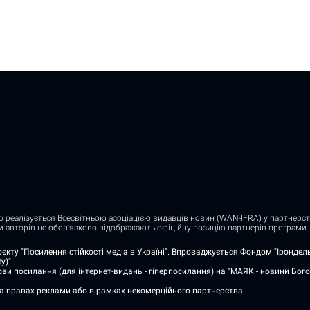
о реалізується Всесвітньою асоціацією видавців новин (WAN-IFRA) у партнерств
ди авторів не обов’язково відображають офіційну позицію партнерів програми.
єкту "Посилення стійкості медіа в Україні". Впроваджується Фондом "Ірондель"
y)".
ви посилання (для інтернет-видань - гіперпосилання) на "МАЯК - новини Бого
на правах реклами або в рамках некомерційного партнерства.