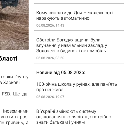
Кому виплати до Дня Незалежності
нарахують автоматично
06.08.2026, 14:43
Обстріли Богодухівщини: були
влучання у навчальний заклад, у
Золочеві в будинок і автомобіль
бласті
06.08.2026, 08:50
Новини від 05.08.2026
товки ґрунту
в Харкові.
100-річна школа у руїнах, але пам’ять
про неї живе…
 FSD. Ще дві
05.08.2026, 19:07
з іноземними
В Україні змінюють систему
тувати в разі
оцінювання школярів: що потрібно
знати батькам і учням
лн гривень, а