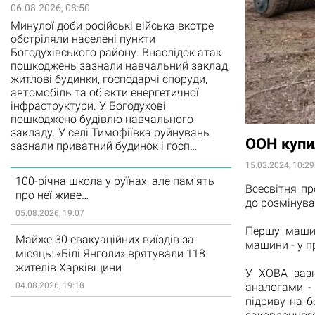
06.08.2026, 08:50
Минулої доби російські війська вкотре
обстріляли населені пункти
Богодухівського району. Внаслідок атак
пошкоджень зазнали навчальний заклад,
житлові будинки, господарчі споруди,
автомобіль та об'єкти енергетичної
інфраструктури. У Богодухові
пошкоджено будівлю навчального
закладу. У селі Тимофіївка руйнувань
ООН купи
зазнали приватний будинок і госп…
15.03.2024, 10:29
100-річна школа у руїнах, але пам’ять
Всесвітня п
про неї живе…
до розмінува
05.08.2026, 19:07
Першу машин
Майже 30 евакуаційних виїздів за
машини - у п
місяць: «Білі Янголи» врятували 118
жителів Харківщини
У ХОВА зазн
аналогами - 
04.08.2026, 19:18
підриву на б