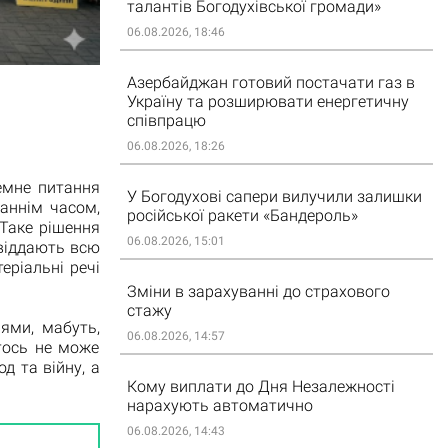
талантів Богодухівської громади»
06.08.2026, 18:46
Азербайджан готовий постачати газ в
Україну та розширювати енергетичну
співпрацю
06.08.2026, 18:26
емне питання
У Богодухові сапери вилучили залишки
таннім часом,
російської ракети «Бандероль»
 Таке рішення
06.08.2026, 15:01
 віддають всю
еріальні речі
Зміни в зарахуванні до страхового
стажу
ями, мабуть,
06.08.2026, 14:57
тось не може
д та війну, а
Кому виплати до Дня Незалежності
нарахують автоматично
06.08.2026, 14:43