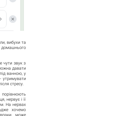
ли, вибухи та
 домашнього
е чути звук з
 можна давати
під ванною, у
 - утримувати
після стресу.
і порівнюють
, нервує і її
ом. На нервах
адже хочемо
авпаки, може