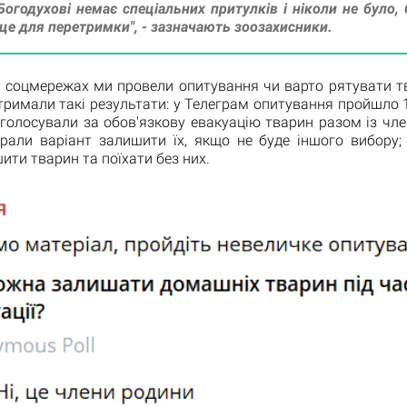
Богодухові немає спеціальних притулків і ніколи не було,
це для перетримки", - зазначають зоозахисники.
х соцмережах ми провели опитування чи варто рятувати тв
отримали такі результати: у Телеграм опитування пройшло 
оголосували за обов'язкову евакуацію тварин разом із чл
рали варіант залишити їх, якщо не буде іншого вибору;
ити тварин та поїхати без них.