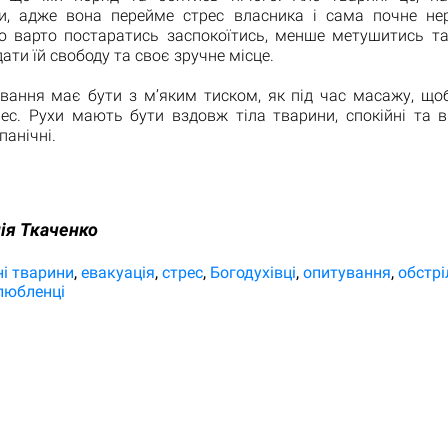
и, адже вона перейме стрес власника і сама почне не
ю варто постаратись заспокоїтись, менше метушитись та
дати їй свободу та своє зручне місце.
вання має бути з м’яким тиском, як під час масажу, що
ес. Рухи мають бути вздовж тіла тварини, спокійні та в
панічні.
ія Ткаченко
і тварини
евакуація
стрес
Богодухівці
опитування
обстрі
любленці