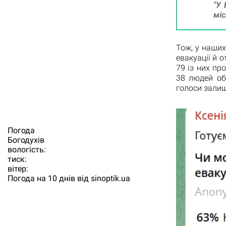
"У 
міс
Тож, у наши
евакуації й 
79 із них пр
38 людей об
голоси залиш
Погода
Богодухiв
вологість:
тиск:
вітер:
Погода на 10 днів від
sinoptik.ua