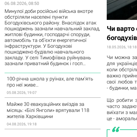
06.08.2026, 08:50
Минулої доби російські війська вкотре
обстріляли населені пункти
Богодухівського району. Внаслідок атак
Чи варто
пошкоджень зазнали навчальний заклад,
житлові будинки, господарчі споруди,
богодухів
автомобіль та об'єкти енергетичної
інфраструктури. У Богодухові
18.05.2026, 18:18
пошкоджено будівлю навчального
Чи можна за
закладу. У селі Тимофіївка руйнувань
зазнали приватний будинок і госп…
для українці
коли обстріл
важко прийня
100-річна школа у руїнах, але пам’ять
свої любов т
про неї живе…
- будинки, ма
05.08.2026, 19:07
Що робити з
Майже 30 евакуаційних виїздів за
часто задаю
місяць: «Білі Янголи» врятували 118
виїхати з ма
жителів Харківщини
це - амораль
04.08.2026, 19:18