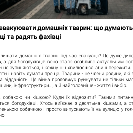
 евакуювати домашніх тварин: що думають
ці та радять фахівці
лишати домашніх тварин під час евакуації? Це дуже дил
в, а для богодухівців воно стало особливо актуальним ос
и не зупиняються, і кожну ніч хвилюєшся аби її пережити.
ти і навіть думати про це. Тварини - це члени родини, які
а відданість. Ця війна продовжує руйнувати не тільки мат
шини, інфраструктири..., а й найголовніше - життя і вибір.
 собакою чи кішкою? Куди їх відвозити? Такими питанн
ться богодухівці. Хтось виїзжає з десятьма кішками, а х
ленькою собачкою і просто випускають її на вулицю у голо
но.