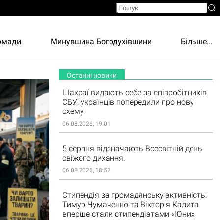
ромади
Минувшина Богодухівщини
Більше...
Останні новини
Шахраї видають себе за співробітників
СБУ: українців попередили про нову
схему
06.08.2026, 19:01
5 серпня відзначають Всесвітній день
свіжого дихання.
06.08.2026, 18:52
Стипендія за громадянську активність:
Тимур Чумаченко та Вікторія Калита
вперше стали стипендіатами «Юних