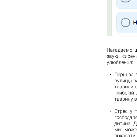
Нагадаємо, щ
звуки сирен
улюбленця:
Перш за в
вулиці, і
тварини с
глибокій 
тварину в
Стрес у 
господаря
дитина. Д
ми може
показати