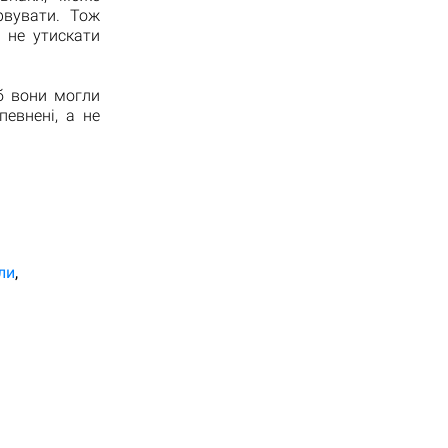
рвувати. Тож
 не утискати
б вони могли
певнені, а не
ли