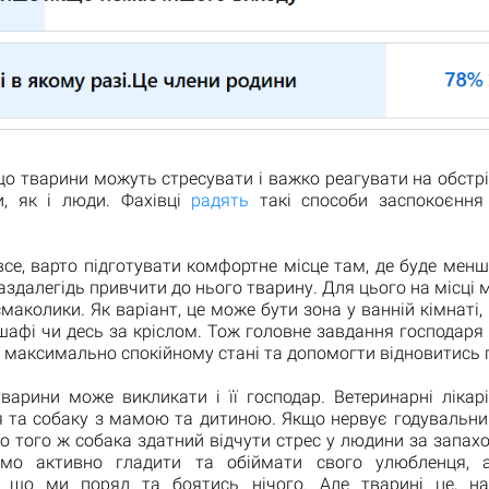
о тварини можуть стресувати і важко реагувати на обстрі
и, як і люди. Фахівці
радять
такі способи заспокоєння
се, варто підготувати комфортне місце там, де буде менш
 заздалегідь привчити до нього тварину. Для цього на місці
маколики. Як варіант, це може бути зона у ванній кімнаті, 
шафі чи десь за кріслом. Тож головне завдання господаря
 максимально спокійному стані та допомогти відновитись 
тварини може викликати і її господар. Ветеринарні лікар
 та собаку з мамою та дитиною. Якщо нервує годувальниця
о того ж собака здатний відчути стрес у людини за запах
мо активно гладити та обіймати свого улюбленця, 
, що ми поряд та боятись нічого. Але тварині це, н