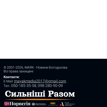
© 2001-2026,
МАЯК - Новини Богодухова
.
Всі права захищені.
Контакти:
mayakmedia2017@gmail.com
E-Mail:
050-185-35-58
098-280-90-09
Tел.:
,