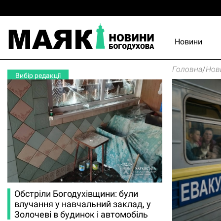
Новини
Головна
/
Нов
Вибір редакції
Обстріли Богодухівщини: були
влучання у навчальний заклад, у
Золочеві в будинок і автомобіль