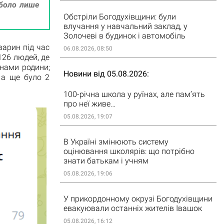
 боло лише
Обстріли Богодухівщини: були
влучання у навчальний заклад, у
Золочеві в будинок і автомобіль
арин під час
06.08.2026, 08:50
126 людей, де
енами родини;
Новини від 05.08.2026
 а ще було 2
100-річна школа у руїнах, але пам’ять
про неї живе…
05.08.2026, 19:07
В Україні змінюють систему
оцінювання школярів: що потрібно
знати батькам і учням
05.08.2026, 19:06
У прикордонному окрузі Богодухівщини
евакуювали останніх жителів Івашок
05.08.2026, 16:12