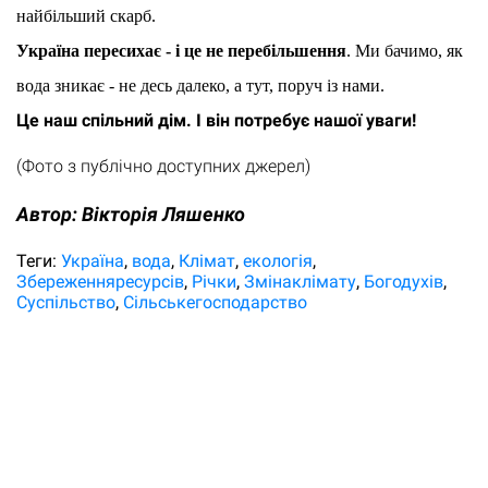
найбільший скарб.
Україна пересихає - і це не перебільшення
. Ми бачимо, як 
вода зникає - не десь далеко, а тут, поруч із нами.
Це наш спільний дім. І він потребує нашої уваги!
(Фото з публічно доступних джерел)
Автор:
Вікторія Ляшенко
Теги:
Україна
вода
Клімат
екологія
Збереженняресурсів
Річки
Змінаклімату
Богодухів
Суспільство
Сільськегосподарство