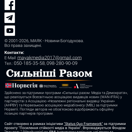
© 2001-2026,
МАЯК - Новини Богодухова
.
Всі права захищені.
Контакти:
mayakmedia2017@gmail.com
E-Mail:
050-185-35-58
098-280-90-09
Tел.:
,
Здійснено за підтримки програми «Сильніші разом: Медіа та Демократія»,
що реалізується Всесвітньою асоціацією видавців новин (WAN-IFRA) у
партнерстві з Асоціацією «Незалежні регіональні видавці України»
(АНРВУ) та Норвезькою асоціацією медіабізнесу (MBL) за підтримки
Норвегії. Погляди авторів не обов’язково відображають офіційну
позицію партнерів програми.
Сайт створено в рамках ініціативи
"Status Quo Framework"
за підтримки
проєкту "Посилення стійкості медіа в Україні". Впроваджується Фондом
"Ірондель" (Швейцарія) та IRMI, Інститутом регіональної преси та