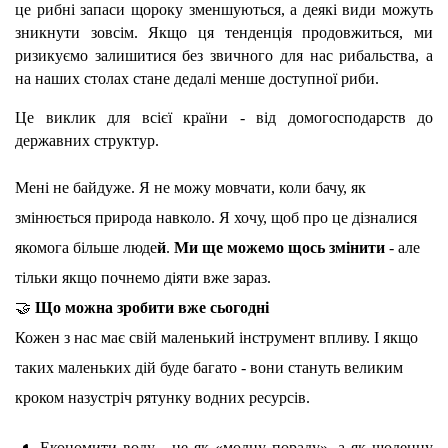
це рибні запаси щороку зменшуються, а деякі види можуть 
зникнути зовсім. Якщо ця тенденція продовжиться, ми 
ризикуємо залишитися без звичного для нас рибальства, а 
на наших столах стане дедалі менше доступної риби.
Це виклик для всієї країни - від домогосподарств до 
державних структур.
Мені не байдуже. Я не можу мовчати, коли бачу, як 
змінюється природа навколо. Я хочу, щоб про це дізналися 
якомога більше люде
й
. 
Ми ще можемо щось змінити
 - але 
тільки якщо почнемо діяти вже зараз.
🤝
 Що можна зробити вже сьогодні
Кожен з нас має свій маленький інструмент впливу. І якщо 
таких маленьких дій буде багато - вони стануть великим 
кроком назустріч рятунку водних ресурсів.
Економити воду - не як «модну пораду», а як щоденну 