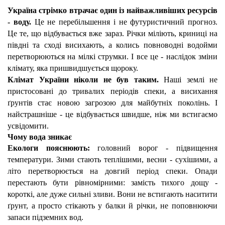
Україна стрімко втрачає один із найважливіших ресурсів 
- воду.
 Це не перебільшення і не футуристичний прогноз. 
Це те, що відбувається вже зараз. Річки міліють, криниці на 
півдні та сході висихають, а колись повноводні водойми 
перетворюються на мілкі струмки. І все це - наслідок зміни 
клімату, яка пришвидшується щороку.
Клімат України ніколи не був таким. 
Наші землі не 
пристосовані до тривалих періодів спеки, а висихання 
ґрунтів стає новою загрозою для майбутніх поколінь. І 
найстрашніше - це відбувається швидше, ніж ми встигаємо 
усвідомити.
Чому вода зникає
Екологи пояснюють:
 головний ворог - підвищення 
температури. Зими стають теплішими, весни - сухішими, а 
літо перетворюється на довгий період спеки. Опади 
перестають бути рівномірними: замість тихого дощу - 
короткі, але дуже сильні зливи. Вони не встигають наситити 
ґрунт, а просто стікають у балки й річки, не поповнюючи 
запаси підземних вод.