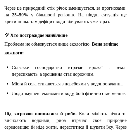
Через це природний стік річок зменшується, за прогнозами, 
на 
25–50% 
у більшості регіонів. На півдні ситуація ще 
критичніша: там дефіцит води відчувають уже зараз.
🌾 
Хто постраждає найбільше
Проблема не обмежується лише екологією. 
Вона зачіпає 
кожного:
Сільське господарство втрачає врожаї - землі 
пересихають, а зрошення стає дорожчим.
Міста й села стикаються з перебоями у водопостачанні.
Люди змушені економити воду, бо її фізично стає менше.
Під загрозою опинилися й риби.
 Коли міліють річки та 
висихають водойми, риба втрачає своє природне 
середовище: їй ніде жити, нереститися й шукати їжу. Через 