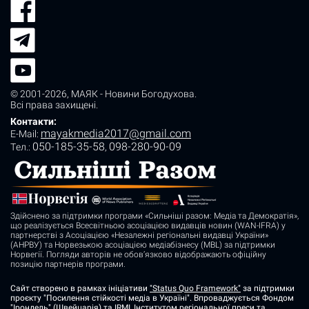
© 2001-2026,
МАЯК - Новини Богодухова
.
Всі права захищені.
Контакти:
mayakmedia2017@gmail.com
E-Mail:
050-185-35-58
098-280-90-09
Tел.:
,
Здійснено за підтримки програми «Сильніші разом: Медіа та Демократія»,
що реалізується Всесвітньою асоціацією видавців новин (WAN-IFRA) у
партнерстві з Асоціацією «Незалежні регіональні видавці України»
(АНРВУ) та Норвезькою асоціацією медіабізнесу (MBL) за підтримки
Норвегії. Погляди авторів не обов’язково відображають офіційну
позицію партнерів програми.
Сайт створено в рамках ініціативи
"Status Quo Framework"
за підтримки
проєкту "Посилення стійкості медіа в Україні". Впроваджується Фондом
"Ірондель" (Швейцарія) та IRMI, Інститутом регіональної преси та