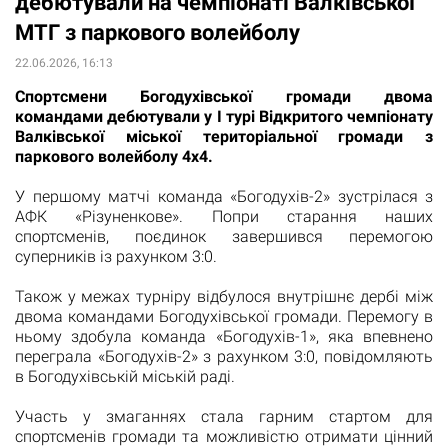
дебютували на чемпіонаті Валківської
МТГ з паркового волейболу
22.06.2026, 16:13
Спортсмени Богодухівської громади двома
командами дебютували у І турі Відкритого чемпіонату
Валківської міської територіальної громади з
паркового волейболу 4х4.
У першому матчі команда «Богодухів-2» зустрілася з
АФК «Різуненкове». Попри старання наших
спортсменів, поєдинок завершився перемогою
суперників із рахунком 3:0.
Також у межах турніру відбулося внутрішнє дербі між
двома командами Богодухівської громади. Перемогу в
ньому здобула команда «Богодухів-1», яка впевнено
переграла «Богодухів-2» з рахунком 3:0, повідомляють
в Богодухівській міській раді.
Участь у змаганнях стала гарним стартом для
спортсменів громади та можливістю отримати цінний