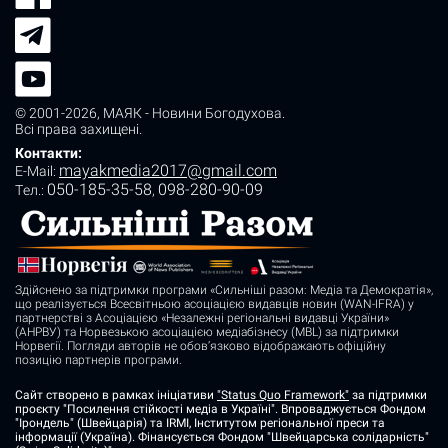
© 2001-2026,
МАЯК - Новини Богодухова
.
Всі права захищені.
Контакти:
mayakmedia2017@gmail.com
E-Mail:
050-185-35-58
098-280-90-09
Tел.:
,
Здійснено за підтримки програми «Сильніші разом: Медіа та Демократія»,
що реалізується Всесвітньою асоціацією видавців новин (WAN-IFRA) у
партнерстві з Асоціацією «Незалежні регіональні видавці України»
(АНРВУ) та Норвезькою асоціацією медіабізнесу (MBL) за підтримки
Норвегії. Погляди авторів не обов’язково відображають офіційну
позицію партнерів програми.
Сайт створено в рамках ініціативи
"Status Quo Framework"
за підтримки
проєкту "Посилення стійкості медіа в Україні". Впроваджується Фондом
"Ірондель" (Швейцарія) та IRMI, Інститутом регіональної преси та
інформації (Україна). Фінансується Фондом "Швейцарська солідарність"