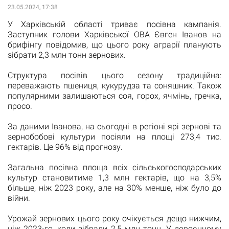
23.05.2024, 17:38
У Харківській області триває посівна кампанія.
Заступник голови Харківської ОВА Євген Іванов на
брифінгу повідомив, що цього року аграрії планують
зібрати 2,3 млн тонн зернових.
Структура посівів цього сезону традиційна:
переважають пшениця, кукурудза та соняшник. Також
популярними залишаються соя, горох, ячмінь, гречка,
просо.
За даними Іванова, на сьогодні в регіоні ярі зернові та
зернобобові культури посіяли на площі 273,4 тис.
гектарів. Це 96% від прогнозу.
Загальна посівна площа всіх сільськогосподарських
культур становитиме 1,3 млн гектарів, що на 3,5%
більше, ніж 2023 року, але на 30% менше, ніж було до
війни.
Урожай зернових цього року очікується дещо нижчим,
ніж 2023-го, коли зібрали 2,5 млн тонн. У довоєнному