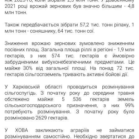
2021 році врожай зернових був значно більшим - 4,8
млн тонн.
Також передбачається зібрати 57,2 тис. тонн ріпаку, 1
млн тонн - соняшнику, 64 тис. тонн сої.
Зниження врожаю зернових зумовлено зниженням
посівних площ. Загальна площа ріллі в регіоні - 1,9 млн
гектарів, з них 574 тис. гектарів є ймовірно
забрудненими вибухонебезпечними предметами. Це
майже 30% від загальної площі. На понад 72 тис.
гектарів сільгоспземель тривають активні бойові дії.
У Харківській області проводиться розмінування
сільгоспугідь. З початку року до середини травня
обстежено майже 5 536 гектарів земель
сільськогосподарського призначення, з них 99%
потребують розмінування. З початку року було
розміновано 2629 гектарів.
У ХОВА закликають аграріїв не займатися
розмінуванням самостійно. Необхідно звертатися до