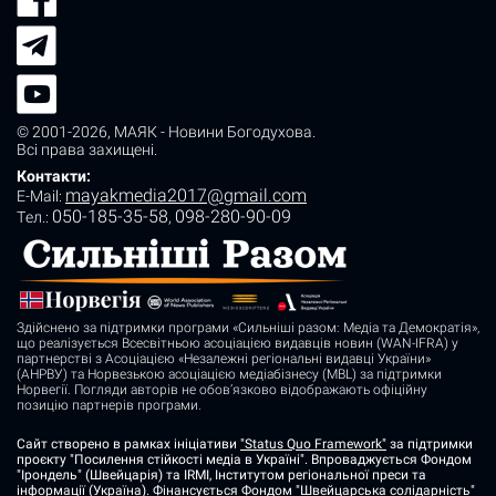
© 2001-2026,
МАЯК - Новини Богодухова
.
Всі права захищені.
Контакти:
mayakmedia2017@gmail.com
E-Mail:
050-185-35-58
098-280-90-09
Tел.:
,
Здійснено за підтримки програми «Сильніші разом: Медіа та Демократія»,
що реалізується Всесвітньою асоціацією видавців новин (WAN-IFRA) у
партнерстві з Асоціацією «Незалежні регіональні видавці України»
(АНРВУ) та Норвезькою асоціацією медіабізнесу (MBL) за підтримки
Норвегії. Погляди авторів не обов’язково відображають офіційну
позицію партнерів програми.
Сайт створено в рамках ініціативи
"Status Quo Framework"
за підтримки
проєкту "Посилення стійкості медіа в Україні". Впроваджується Фондом
"Ірондель" (Швейцарія) та IRMI, Інститутом регіональної преси та
інформації (Україна). Фінансується Фондом "Швейцарська солідарність"