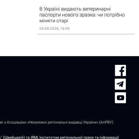
В Україні видають ветеринарні
паспорти нового зразка: чи потрібно
міняти старі
04.08.2026, 16:06
і з Асоціацією «Незалежні регіональні видавці України» (АНРВУ)
 (Швейцарія) та IRMI, Інститутом регіональної преси та інформації