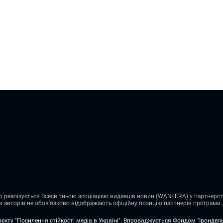
о реалізується Всесвітньою асоціацією видавців новин (WAN-IFRA) у партнерств
ди авторів не обов’язково відображають офіційну позицію партнерів програми.
єкту "Посилення стійкості медіа в Україні". Впроваджується Фондом "Ірондель"