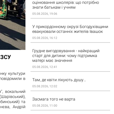
оцінювання школярів: що потрібно
знати батькам і учням
05.08.2026, 19:06
У прикордонному окрузі Богодухівщини
евакуювали останніх жителів Івашок
05.08.2026, 16:12
Грудне вигодовування - найкращий
старт для дитини: чому підтримка
 ЗСУ
матері має значення
05.08.2026, 12:41
нку культури
 повідомили в
Там, де квіти лікують душу…
05.08.2026, 12:02
", вокальний
(Шарівський),
Засмага того не варта
ябинський) та
05.08.2026, 11:00
нєва, Андрій