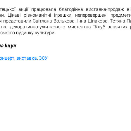
тецької акції працювала благодійна виставка-продаж в
ни. Цікаві різноманітні іграшки, неперевершені предмет
я представили Світлана Волькова, Інна Шпакова, Тетяна П
ртка декоративно-ужиткового мистецтва "Клуб завзятих р
іського будинку культури.
а Іщук
онцерт
виставка
ЗСУ