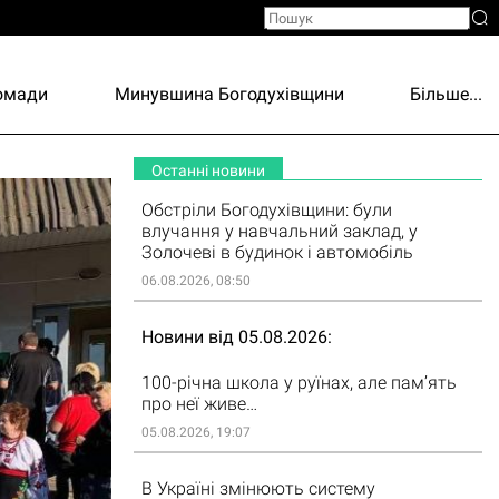
ромади
Минувшина Богодухівщини
Більше...
Останні новини
Обстріли Богодухівщини: були
влучання у навчальний заклад, у
Золочеві в будинок і автомобіль
06.08.2026, 08:50
Новини від 05.08.2026
100-річна школа у руїнах, але пам’ять
про неї живе…
05.08.2026, 19:07
В Україні змінюють систему