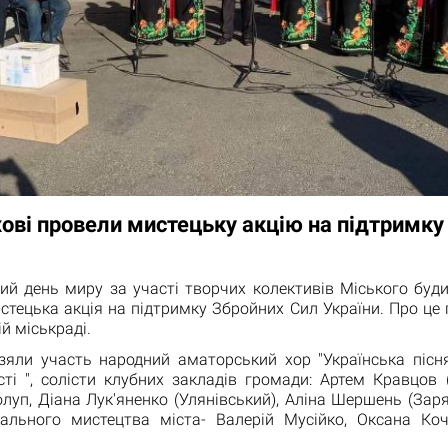
хові провели мистецьку акцію на підтримку
ий день миру за участі творчих колективів Міського буди
стецька акція на підтримку Збройних Сил України. Про це
й міськраді.
взяли участь народний аматорський хор "Українська пісня
сті ", солісти клубних закладів громади: Артем Кравцов 
олуп, Діана Лук'яненко (Улянівський), Аліна Шершень (Зар
ального мистецтва міста- Валерій Мусійко, Оксана Коч