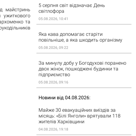
5 серпня світ відзначає День
ід майстринь
світлофора
и ужиткового
05.08.2026, 10:41
архоменко та
укодільників
Яка кава допомагає старіти
повільніше, а яка шкодить організму
05.08.2026, 09:22
За минулу добу у Богодухові поранено
двох жінок, пошкоджені будинки та
підприємство
05.08.2026, 09:16
Новини від 04.08.2026
Майже 30 евакуаційних виїздів за
місяць: «Білі Янголи» врятували 118
жителів Харківщини
04.08.2026, 19:18