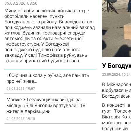
06.08.2026, 08:50
Минулої доби російські війська вкотре
обстріляли населені пункти
Богодухівського району. Внаслідок атак
пошкоджень зазнали навчальний заклад,
житлові будинки, господарчі споруди,
автомобіль та об'єкти енергетичної
інфраструктури. У Богодухові
пошкоджено будівлю навчального
закладу. У селі Тимофіївка руйнувань
зазнали приватний будинок і госп…
У Богоду
100-річна школа у руїнах, але пам’ять
23.09.2024, 10:24
про неї живе…
В Міжнародн
05.08.2026, 19:07
відбулася ми
Богодухівські
Майже 30 евакуаційних виїздів за
В концерті 
місяць: «Білі Янголи» врятували 118
гурт "Голоси
жителів Харківщини
Вікторія Кот
04.08.2026, 19:18
майстри вок
Голубничий.