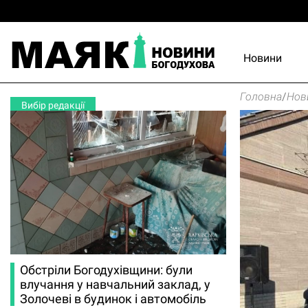
Новини
Головна
/
Нов
Вибір редакції
Обстріли Богодухівщини: були
влучання у навчальний заклад, у
Золочеві в будинок і автомобіль