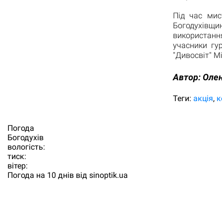
Під час мис
Богодухівщи
використанн
учасники гу
"Дивосвіт" М
Автор:
Олен
Теги:
акція
к
Погода
Богодухiв
вологість:
тиск:
вітер:
Погода на 10 днів від
sinoptik.ua