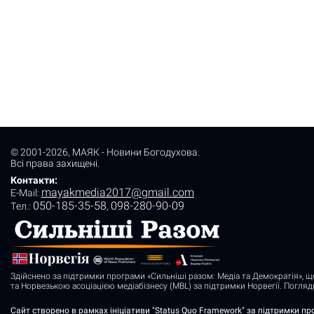
© 2001-2026,
МАЯК - Новини Богодухова
.
Всі права захищені.
Контакти:
mayakmedia2017@gmail.com
E-Mail:
050-185-35-58
098-280-90-09
Tел.:
,
Здійснено за підтримки програми «Сильніші разом: Медіа та Демократія», щ
та Норвезькою асоціацією медіабізнесу (MBL) за підтримки Норвегії. Погля
Сайт створено в рамках ініціативи
"Status Quo Framework"
за підтримки про