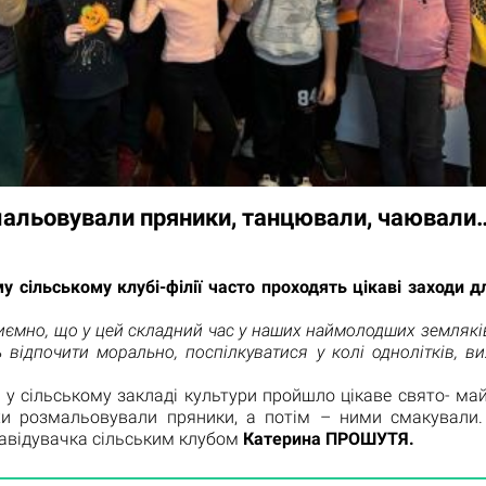
мальовували пряники, танцювали, чаювали
у сільському клубі-філії часто проходять цікаві заходи д
ємно, що у цей складний час у наших наймолодших землякі
 відпочити морально, поспілкуватися у колі однолітків, в
 у сільському закладі культури пройшло цікаве свято- май
хи розмальовували пряники, а потім – ними смакували.
авідувачка сільським клубом
Катерина ПРОШУТЯ.