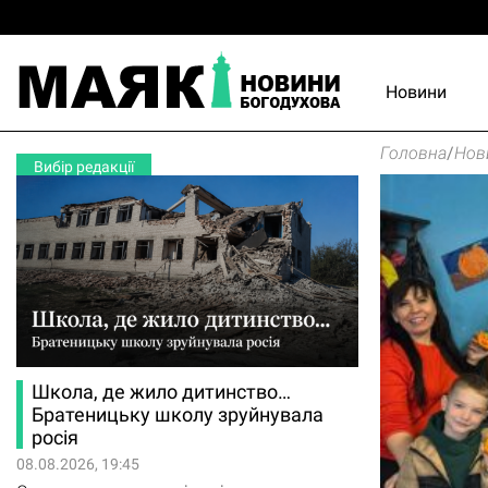
Новини
Головна
/
Нов
Вибір редакції
Школа, де жило дитинство…
Братеницьку школу зруйнувала
росія
08.08.2026, 19:45