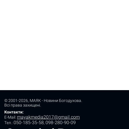
© 2001-2026,
МАЯК - Новини Богодухова
.
Всі права захищені.
Контакти:
mayakmedia2017@gmail.com
E-Mail:
050-185-35-58
098-280-90-09
Tел.:
,