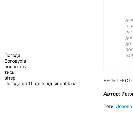
- Я
діл
в н
ще
доп
до
пог
за
Погода
Богодухiв
вологість:
тиск:
вітер:
ВЕСЬ ТЕКСТ-
Погода на 10 днів від
sinoptik.ua
Автор:
Tетя
Теги:
Лозова