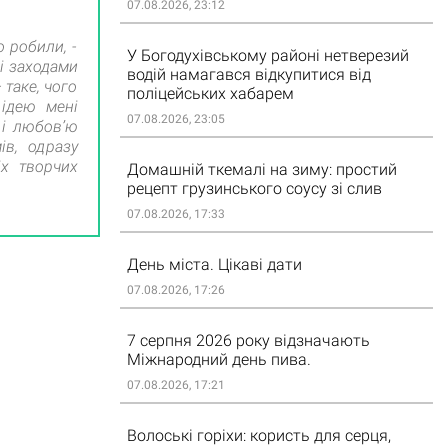
07.08.2026, 23:12
 робили, -
У Богодухівському районі нетверезий
і заходами
водій намагався відкупитися від
 таке, чого
поліцейських хабарем
ідею мені
07.08.2026, 23:05
 і любовʼю
в, одразу
іх творчих
Домашній ткемалі на зиму: простий
рецепт грузинського соусу зі слив
07.08.2026, 17:33
День міста. Цікаві дати
07.08.2026, 17:26
7 серпня 2026 року відзначають
Міжнародний день пива.
07.08.2026, 17:21
Волоські горіхи: користь для серця,