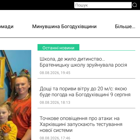
ромади
Минувшина Богодухівщини
Більше...
Останні новини
Школа, де жило дитинство…
Братеницьку школу зруйнувала росія
08.08.2026, 19:45
Дощі та пориви вітру до 20 м/с: якою
буде погода на Богодухівщині 9 серпня
08.08.2026, 18:13
Точкове оповіщення про атаки: на
Харківщині запускають тестування
нової системи
08.08.2026, 17:46