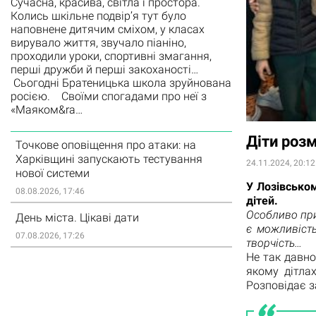
Сучасна, красива, світла і простора.
Колись шкільне подвір’я тут було
наповнене дитячим сміхом, у класах
вирувало життя, звучало піаніно,
проходили уроки, спортивні змагання,
перші дружби й перші закоханості…
Сьогодні Братеницька школа зруйнована
росією. Своїми спогадами про неї з
«Маяком&ra…
Діти роз
Точкове оповіщення про атаки: на
Харківщині запускають тестування
24.11.2024, 20:12
нової системи
У Лозівськом
08.08.2026, 17:46
дітей.
Особливо при
День міста. Цікаві дати
є можливість
07.08.2026, 17:26
творчість…
Не так давно
якому дітла
Розповідає з