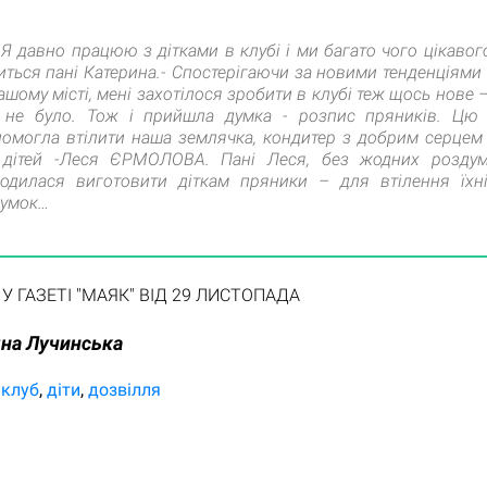
 давно працюю з дітками в клубі і ми багато чого цікавого
иться пані Катерина.- Спостерігаючи за новими тенденціями 
ашому місті, мені захотілося зробити в клубі теж щось нове –
 не було. Тож і прийшла думка - розпис пряників. Цю 
омогла втілити наша землячка, кондитер з добрим серцем
 дітей -Леся ЄРМОЛОВА. Пані Леся, без жодних роздумі
одилася виготовити діткам пряники – для втілення їхн
думок…
 У ГАЗЕТІ "МАЯК" ВІД 29 ЛИСТОПАДА
на Лучинська
 клуб
діти
дозвілля