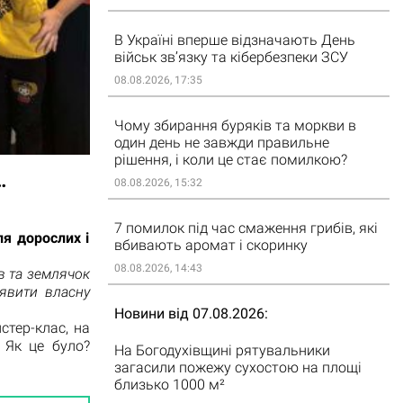
В Україні вперше відзначають День
військ зв’язку та кібербезпеки ЗСУ
08.08.2026, 17:35
Чому збирання буряків та моркви в
один день не завжди правильне
рішення, і коли це стає помилкою?
…
08.08.2026, 15:32
7 помилок під час смаження грибів, які
ля дорослих і
вбивають аромат і скоринку
08.08.2026, 14:43
в та землячок
иявити власну
Новини від 07.08.2026
стер-клас, на
 Як це було?
На Богодухівщині рятувальники
загасили пожежу сухостою на площі
близько 1000 м²