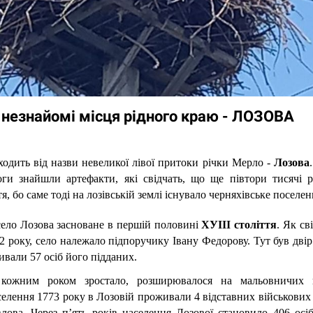
і незнайомі місця рідного краю - ЛОЗОВА
ходить від назви невеликої лівої притоки річки Мерло - 
Лозова
оги знайшли артефакти, які свідчать, що ще півтори тисячі р
, бо саме тоді на лозівській землі існувало черняхівське поселен
ело Лозова засноване в першій половині 
ХУІІІ століття
. Як св
2 року, село належало підпоручику Івану Федорову. Тут був двір 
ивали 57 осіб його підданих.
кожним роком зростало, розширювалося на мальовничих пр
елення 1773 року в Лозовій проживали 4 відставних військових і
ова. Через п’ять років населення Лозової становило 406 осіб