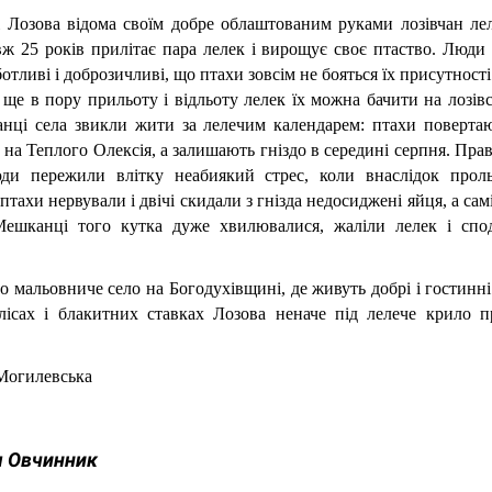
 Лозова відома своїм добре облаштованим руками лозівчан лел
 25 років прилітає пара лелек і вирощує своє птаство. Люди 
отливі і доброзичливі, що птахи зовсім не бояться їх присутності:
А ще в пору прильоту і відльоту лелек їх можна бачити на лозівсь
нці села звикли жити за лелечим календарем: птахи повертаю
 на Теплого Олексія, а залишають гніздо в середині серпня. Прав
юди пережили влітку неабиякий стрес, коли внаслідок прольо
птахи нервували і двічі скидали з гнізда недосиджені яйця, а сам
Мешканці того кутка дуже хвилювалися, жаліли лелек і споді
о мальовниче село на Богодухівщині, де живуть добрі і гостинні 
лісах і блакитних ставках Лозова неначе під лелече крило пр
Могилевська 
 Овчинник