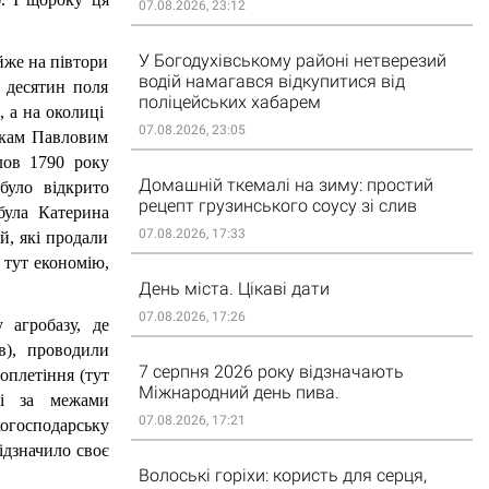
07.08.2026, 23:12
У Богодухівському районі нетверезий
же на півтори 
водій намагався відкупитися від
 десятин поля 
поліцейських хабарем
 а на околиці  
07.08.2026, 23:05
кам Павловим 
ов 1790 року 
Домашній ткемалі на зиму: простий
уло відкрито 
рецепт грузинського соусу зі слив
ула Катерина 
07.08.2026, 17:33
й, які продали 
тут економію, 
День міста. Цікаві дати
07.08.2026, 17:26
 агробазу, де 
), проводили 
7 серпня 2026 року відзначають
плетіння (тут 
Міжнародний день пива.
і за межами 
07.08.2026, 17:21
огосподарську 
ідзначило своє 
Волоські горіхи: користь для серця,