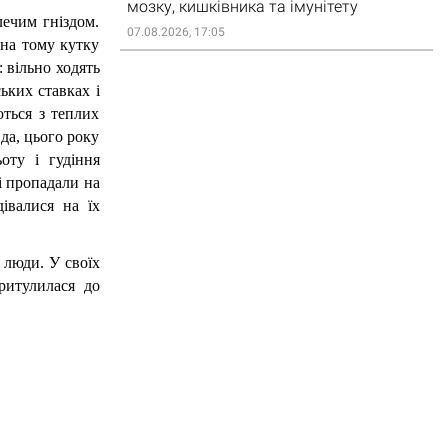
мозку, кишківника та імунітету
ечим гніздом. 
07.08.2026, 17:05
на тому кутку 
 вільно ходять 
ких ставках і 
ться з теплих 
да, цього року 
ту і гудіння 
і пропадали на 
валися на їх 
люди. У своїх 
итулилася до 