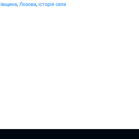
хівщина
Лозова
історія села