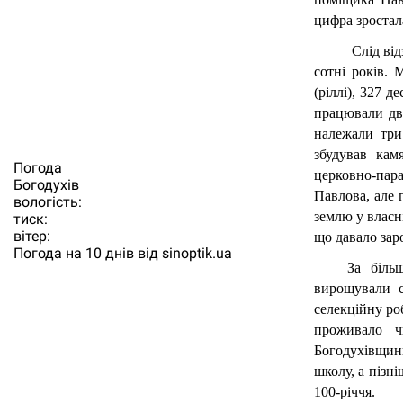
цифра зростал
 Слід ві
сотні років. 
(ріллі), 327 д
працювали дв
належали три
збудував кам
Погода
церковно-пар
Богодухiв
Павлова, але п
вологість:
землю у власн
тиск:
вітер:
що давало зар
Погода на 10 днів від
sinoptik.ua
За більш
вирощували с
селекційну ро
проживало ч
Богодухівщини
школу, а пізні
100-річчя.