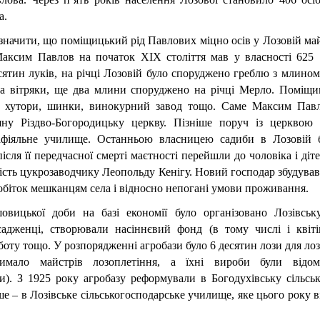
а.
дзначити, що поміщицький рід Павлових міцно осів у Лозовій май
Максим Павлов на початок ХІХ століття мав у власності 625 
есятин луків, на річці Лозовій було споруджено греблю з млином,
а вітряки, ще два млини споруджено на річці Мерло. Поміщи
 хутори, шинки, винокурний завод тощо. Саме Максим Павл
яну Різдво-Богородицьку церкву. Пізніше поруч із церквою б
афіяльне училище. Останньою власницею садиби в Лозовій б
ісля її передчасної смерті маєтності перейшли до чоловіка і діте
ість цукрозаводчику Леопольду Кенігу. Новий господар збудував 
обіток мешканцям села і відносно непогані умови проживання.
овицької доби на базі економії було організовано Лозівську
адженці, створювали насіннєвий фонд (в тому числі і квітів
боту тощо. У розпорядженні агробази було 6 десятин лози для лозо
имало майстрів лозоплетіння, а їхні вироби були відом
). З 1925 року агробазу реформували в Богодухівську сільськ
ше – в Лозівське сільськогосподарське училище, яке цього року в