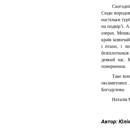
Сьогодні
Сюди впродовж
настільки турб
на подвір’ї. 
озерах. Мешка
країв зазвичай
і птахи, і л
безпілотників 
деякий час. 
повернення.
Таке вон
оксамитових 
Богодухова.
Наталія 
Автор:
Юлiя