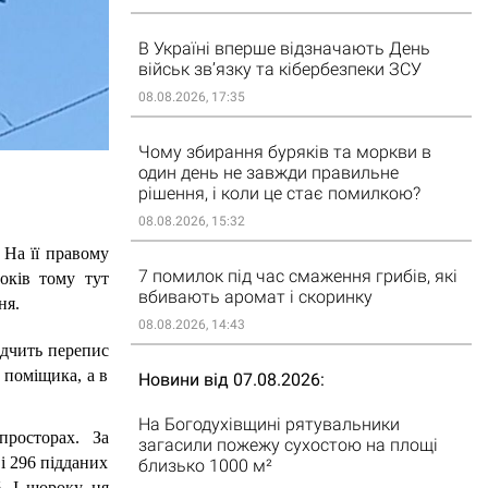
В Україні вперше відзначають День
військ зв’язку та кібербезпеки ЗСУ
08.08.2026, 17:35
Чому збирання буряків та моркви в
один день не завжди правильне
рішення, і коли це стає помилкою?
08.08.2026, 15:32
. На її правому 
7 помилок під час смаження грибів, які
оків тому тут 
вбивають аромат і скоринку
ня.
08.08.2026, 14:43
ідчить перепис 
поміщика, а в 
Новини від 07.08.2026
На Богодухівщині рятувальники
осторах. За 
загасили пожежу сухостою на площі
 296 підданих 
близько 1000 м²
. І щороку ця 