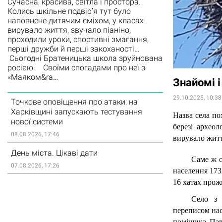
Сучасна, красива, світла і простора.
Колись шкільне подвір’я тут було
наповнене дитячим сміхом, у класах
вирувало життя, звучало піаніно,
проходили уроки, спортивні змагання,
перші дружби й перші закоханості…
Сьогодні Братеницька школа зруйнована
росією. Своїми спогадами про неї з
«Маяком&ra…
Знайомі 
29.10.2025, 10:38
Точкове оповіщення про атаки: на
Харківщині запускають тестування
Назва села по
нової системи
березі археол
08.08.2026, 17:46
вирувало життя
День міста. Цікаві дати
Саме ж с
07.08.2026, 17:26
населення 173
16 хатах прож
Село з 
переписом нас
поміщика Павл