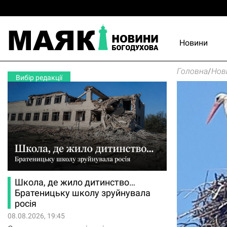
Новини
Головна
/
Нов
Вибір редакції
Школа, де жило дитинство…
Братеницьку школу зруйнувала
росія
08.08.2026, 19:45