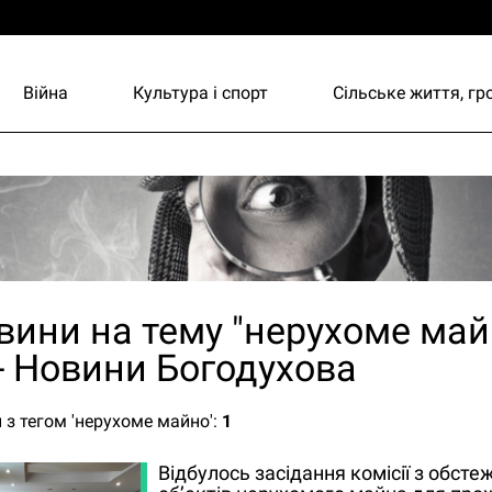
Війна
Культура і спорт
Сільське життя, г
и
вини на тему "нерухоме майн
- Новини Богодухова
 з тегом 'нерухоме майно':
1
Відбулось засідання комісії з обсте