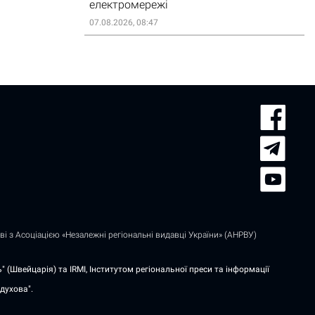
електромережі
07.08.2026, 08:47
і з Асоціацією «Незалежні регіональні видавці України» (АНРВУ)
 (Швейцарія) та IRMI, Інститутом регіональної преси та інформації
духова".