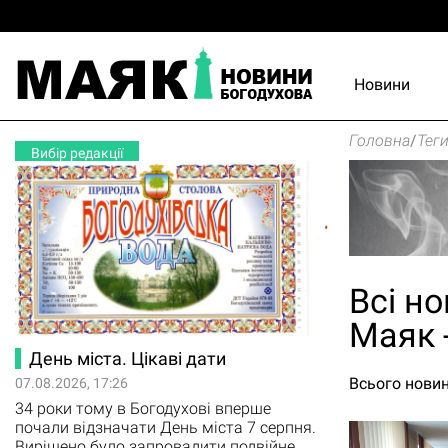
Новини
Головна
/
Тег
Вибір редакції
Всі но
Маяк 
День міста. Цікаві дати
Всього новин
07.08.2026, 17:26
34 роки тому в Богодухові вперше
почали відзначати День міста 7 серпня.
Вирішено було запровадити подвійне