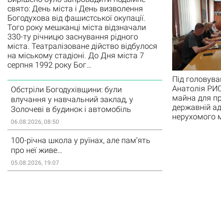
свято: День міста і День визволення
Богодухова від фашистської окупації.
Того року мешканці міста відзначали
330-ту річницю заснування рідного
міста. Театралізоване дійство відбулося
на міському стадіоні. До Дня міста 7
серпня 1992 року Бог…
Під головува
Анатолія РИС
Обстріли Богодухівщини: були
майна для пр
влучання у навчальний заклад, у
державній ад
Золочеві в будинок і автомобіль
нерухомого 
06.08.2026, 08:50
100-річна школа у руїнах, але пам’ять
про неї живе…
05.08.2026, 19:07