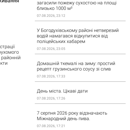
оживання
загасили пожежу сухостою на площі
близько 1000 м²
07.08.2026, 23:12
У Богодухівському районі нетверезий
водій намагався відкупитися від
поліцейських хабарем
страції
07.08.2026, 23:05
ерухомого
 районній
єкти
Домашній ткемалі на зиму: простий
рецепт грузинського соусу зі слив
07.08.2026, 17:33
День міста. Цікаві дати
07.08.2026, 17:26
7 серпня 2026 року відзначають
Міжнародний день пива.
07.08.2026, 17:21