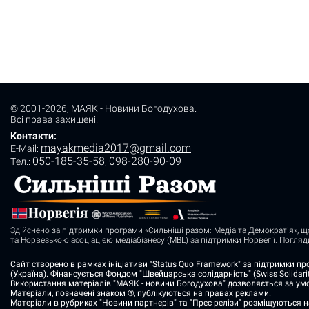
© 2001-2026,
МАЯК - Новини Богодухова
.
Всі права захищені.
Контакти:
mayakmedia2017@gmail.com
E-Mail:
050-185-35-58
098-280-90-09
Tел.:
,
Здійснено за підтримки програми «Сильніші разом: Медіа та Демократія», щ
та Норвезькою асоціацією медіабізнесу (MBL) за підтримки Норвегії. Погля
Сайт створено в рамках ініціативи
"Status Quo Framework"
за підтримки про
(Україна). Фінансується Фондом "Швейцарська солідарність" (Swiss Solidarit
Використання матеріалів "МАЯК - новини Богодухова" дозволяється за умо
Матеріали, позначені знаком ®, публікуються на правах реклами.
Матеріали в рубриках "Новини партнерів" та "Прес-релізи" розміщуються 