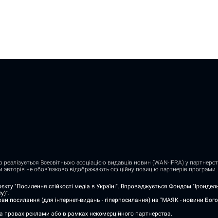
о реалізується Всесвітньою асоціацією видавців новин (WAN-IFRA) у партнерств
ди авторів не обов’язково відображають офіційну позицію партнерів програми.
єкту "Посилення стійкості медіа в Україні". Впроваджується Фондом "Ірондель"
y)".
ви посилання (для інтернет-видань - гіперпосилання) на "МАЯК - новини Бого
на правах реклами або в рамках некомерційного партнерства.