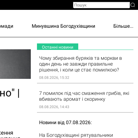
ромади
Минувшина Богодухівщини
Більше...
Останні новини
Чому збирання буряків та моркви в
один день не завжди правильне
рішення, і коли це стає помилкою?
08.08.2026, 15:32
о" |
7 помилок під час смаження грибів, які
вбивають аромат і скоринку
08.08.2026, 14:43
Новини від 07.08.2026
ження
На Богодухівщині рятувальники