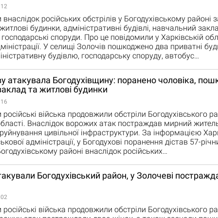
:12
 внаслідок російських обстрілів у Богодухівському районі 
итлові будинки, адміністративні будівлі, навчальний закла
 господарські споруди. Про це повідомили у Харківській об
дміністрації. У селищі Золочів пошкоджено два приватні буд
іністративну будівлю, господарську споруду, автобус…
ву атакувала Богодухівщину: поранено чоловіка, по
аклад та житлові будинки
:16
 російські війська продовжили обстріли Богодухівського р
області. Внаслідок ворожих атак постраждав мирний жител
руйнування цивільної інфраструктури. За інформацією Хар
ькової адміністрації, у Богодухові поранення дістав 57-річн
 Богодухівському районі внаслідок російських…
такували Богодухівський район, у Золочеві постражд
:02
 російські війська продовжили обстріли Богодухівського ра