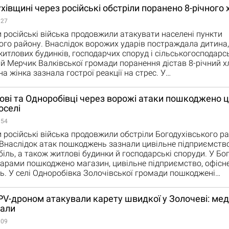
хівщині через російські обстріли поранено 8-річного
:27
 російські війська продовжили атакувати населені пункти
ого району. Внаслідок ворожих ударів постраждала дитина,
итлових будинків, господарчих споруд і сільськогосподарськ
й Мерчик Валківської громади поранення дістав 8-річний х
а жінка зазнала гострої реакції на стрес. У…
ові та Одноробівці через ворожі атаки пошкоджено ц
оселі
:54
 російські війська продовжили обстріли Богодухівського р
Внаслідок атак пошкоджень зазнали цивільне підприємство
біль, а також житлові будинки й господарські споруди. У Бо
арами пошкоджено магазин, цивільне підприємство, офісн
ь. У селі Одноробівка Золочівської громади пошкоджені…
PV-дроном атакували карету швидкої у Золочеві: мед
али
:09