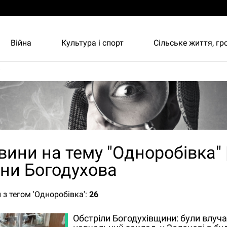
Війна
Культура і спорт
Сільське життя, г
и
вини на тему "Одноробівка" 
ини Богодухова
 з тегом 'Одноробівка':
26
Обстріли Богодухівщини: були влуча