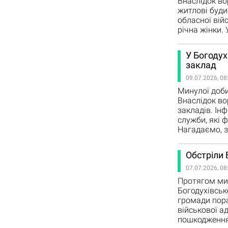
Внаслідок во
житлові буди
обласної війс
річна жінки. 
У Богодух
заклад
09.07.2026, 08
Минулої доби
Внаслідок во
закладів. Ін
служби, які 
Нагадаємо, з
Обстріли 
07.07.2026, 08
Протягом мин
Богодухівсько
громади пора
військової а
пошкодження 