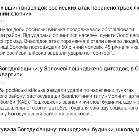
хівщині внаслідок російських атак поранено трьох л
чний хлопчик
:44
улої доби російські війська продовжували обстрілювати
ий район. Під ударами опинилися населені пункти Золочівсь
ої громад. Внаслідок атак поранення дістали семеро людей,
лищі Золочів постраждали 60-річний чоловік, 45-річна жінка
ож російські війська завдали ударів по території…
Богодухівщини: у Золочеві пошкоджено дитсадок, в О
квартири
:55
и російські війська завдали ударів по населених пунктах
ого району, застосувавши безпілотники типу «Молнія», арт
абомби (КАБ). Пошкоджень зазнали житлові будинки, адміні
ад дошкільної освіти, автобус і будівля закладу соціального
и у Богодухівській районній військовій…
кувала Богодухівщину: пошкоджені будинки, школа, м