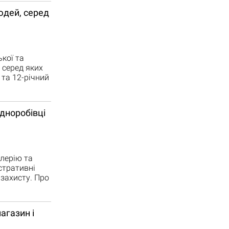
юдей, серед
кої та
 серед яких
 та 12-річний
дноробівці
илерію та
стративні
 захисту. Про
агазин і