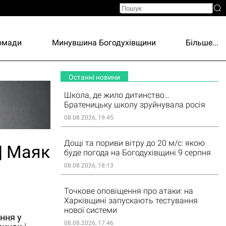
ромади
Минувшина Богодухівщини
Більше...
Останні новини
Школа, де жило дитинство…
Братеницьку школу зруйнувала росія
08.08.2026, 19:45
Дощі та пориви вітру до 20 м/с: якою
| Маяк
буде погода на Богодухівщині 9 серпня
08.08.2026, 18:13
Точкове оповіщення про атаки: на
Харківщині запускають тестування
нової системи
ння у
08.08.2026, 17:46