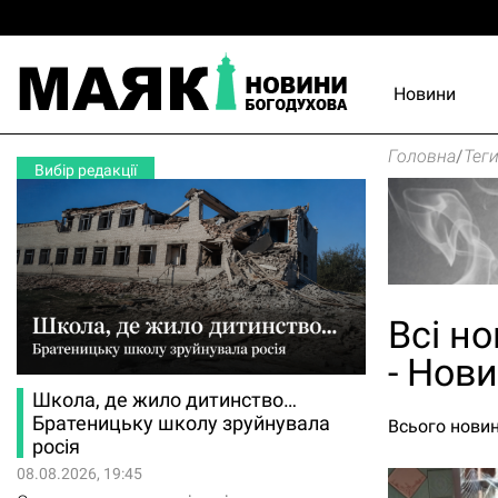
Новини
Головна
/
Тег
Вибір редакції
Всі но
- Нов
Школа, де жило дитинство…
Братеницьку школу зруйнувала
Всього новин
росія
08.08.2026, 19:45