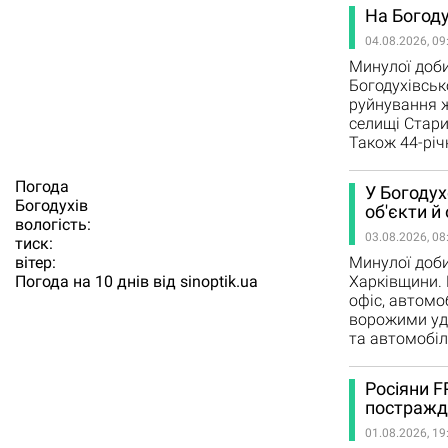
На Богоду
04.08.2026, 09
Минулої доби
Богодухівськ
руйнування ж
селищі Стари
Також 44-річн
Погода
У Богодух
Богодухiв
об'єкти й 
вологість:
03.08.2026, 08
тиск:
Минулої доби
вітер:
Харківщини. 
Погода на 10 днів від
sinoptik.ua
офіс, автомо
ворожими уд
та автомобіл
Росіяни F
постражд
01.08.2026, 19