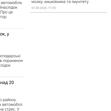
мозку, кишківника та імунітету
і автомобіль
Внаслідок
07.08.2026, 17:05
 Про це
ктор
ок, у
осподарські
ів поранення
слідок
онад 20
о району.
 автомобілі.
а стрес. У