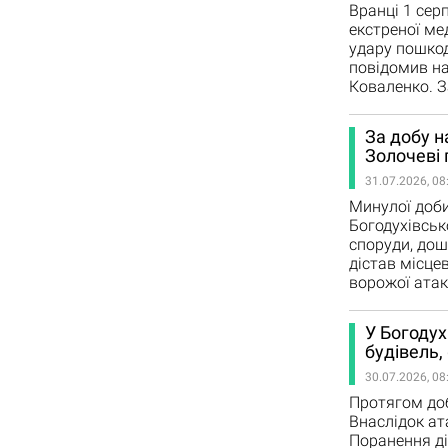
Вранці 1 сер
екстреної ме
удару пошкод
повідомив на
Коваленко. З
За добу н
Золочеві 
31.07.2026, 08
Минулої доби
Богодухівськ
споруди, дош
дістав місце
ворожої атак
У Богодух
будівель,
30.07.2026, 08
Протягом доб
Внаслідок ат
Поранення ді