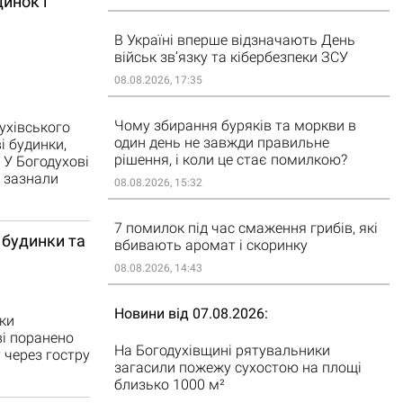
инок і
В Україні вперше відзначають День
військ зв’язку та кібербезпеки ЗСУ
08.08.2026, 17:35
Чому збирання буряків та моркви в
ухівського
один день не завжди правильне
і будинки,
рішення, і коли це стає помилкою?
 У Богодухові
 зазнали
08.08.2026, 15:32
7 помилок під час смаження грибів, які
 будинки та
вбивають аромат і скоринку
08.08.2026, 14:43
Новини від 07.08.2026
ки
ві поранено
На Богодухівщині рятувальники
у через гостру
загасили пожежу сухостою на площі
близько 1000 м²