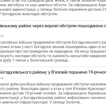
рожих атак постраждали двоє жінок, а також зазнали пош
нки, автобуси та інші цивільні об'єкти. За інформацією Харк
ькової адміністрації, у селищі Золочів поранення дістали 21
У Богодухові внаслідок обстрілів…
івському районі через ворожі обстріли пошкоджено о
:55
 російські війська продовжили обстріли Богодухівського ра
рожої атаки у місті Богодухів зазнав пошкоджень один із ос
формація про постраждалих не надходила. На місці працюют
фіксують наслідки обстрілу та оцінюють масштаби завданих
а добу 7 липня у Золочівській громаді…
Богодухівського району: у В’язовій поранено 19-річно
:48
улої доби російські війська продовжили обстріли населени
го району. Внаслідок однієї з атак у селі В’язова Краснокут
нення дістав 19-річний чоловік. За інформацією Харківськ
дміністрації, у Богодухівському районі зафіксовано численні
цивільної інфраструктури. У селищі Золочів…