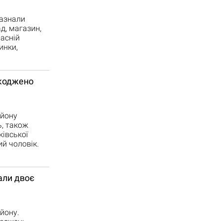
зазнали
д, магазин,
ласній
инки,
шкоджено
айону
ь, також
ківської
ий чоловік.
али двоє
йону.