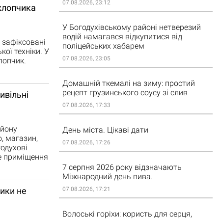
07.08.2026, 23:12
 хлопчика
У Богодухівському районі нетверезий
водій намагався відкупитися від
 зафіксовані
поліцейських хабарем
ої техніки. У
07.08.2026, 23:05
лопчик.
Домашній ткемалі на зиму: простий
рецепт грузинського соусу зі слив
ивільні
07.08.2026, 17:33
айону
День міста. Цікаві дати
, магазин,
07.08.2026, 17:26
годухові
е приміщення
7 серпня 2026 року відзначають
Міжнародний день пива.
07.08.2026, 17:21
ики не
Волоські горіхи: користь для серця,