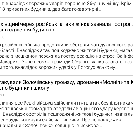
ів внаслідок ворожих ударів поранено 86-річну жінку. Крім 
8 приватних будинків, два багатоквартирні…
хівщині через російські атаки жінка зазнала гострої р
пошкодження будинків
:50
 російські війська продовжили обстріли Богодухівського р
області. Внаслідок атак пошкоджено житлові будинки, магаз
одна з мешканок пережила гостру реакцію на стрес. За ін
 Макариха Золочівської громади 56-річна жінка зазнала гост
ім того, внаслідок ворожих ударів у Богодухівському…
такували Золочівську громаду дронами «Молнія» та 
но будинки і школу
:21
липня російські війська здійснили п'ять атак безпілотника
Золочівській громаді та завдали авіаційного удару керова
 Внаслідок обстрілів пошкоджені житлові будинки, навчаль
 споруди, загинули свійські тварини. Про це повідомив
начальник Золочівської селищної військової…