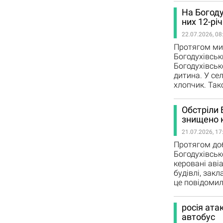
На Богоду
них 12-рі
22.07.2026, 08
Протягом мин
Богодухівськ
Богодухівськ
дитина. У се
хлопчик. Так
Обстріли 
знищено 
21.07.2026, 17
Протягом доб
Богодухівськ
керовані аві
будівлі, закл
це повідомил
росія ата
автобус