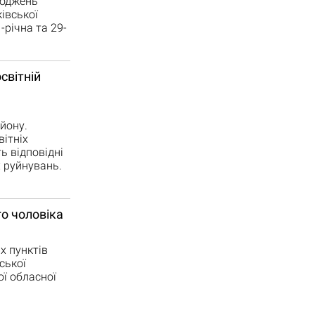
коджень
івської
-річна та 29-
світній
йону.
вітніх
ь відповідні
 руйнувань.
го чоловіка
х пунктів
ської
ої обласної