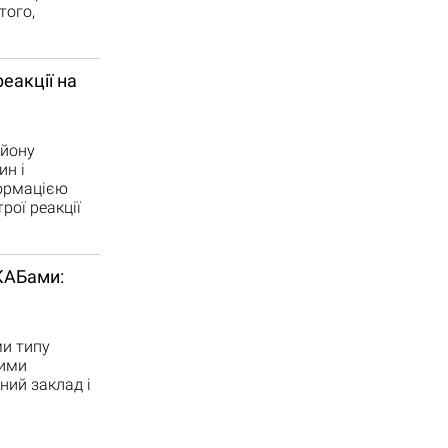
того,
еакції на
айону
ин і
формацією
рої реакції
КАБами:
ми типу
ними
ний заклад і