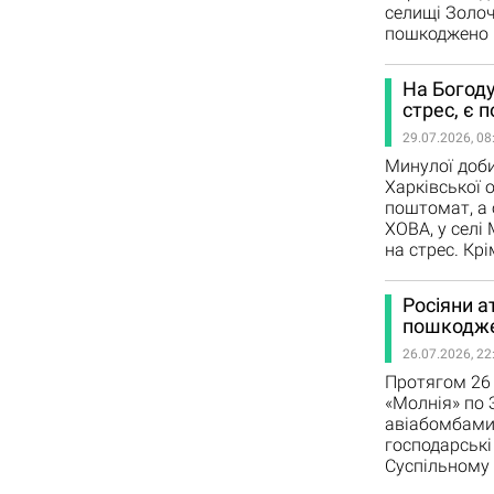
селищі Золоч
пошкоджено 1
На Богоду
стрес, є 
29.07.2026, 08
Минулої доби
Харківської 
поштомат, а 
ХОВА, у селі
на стрес. Кр
Росіяни а
пошкодже
26.07.2026, 22
Протягом 26 
«Молнія» по 
авіабомбами.
господарські
Суспільному 