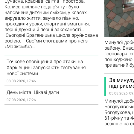
Сучасна, красива, світла і простора.
Колись шкільне подвір’я тут було
наповнене дитячим сміхом, у класах
вирувало життя, звучало піаніно,
проходили уроки, спортивні змагання,
перші дружби й перші закоханості…
Сьогодні Братеницька школа зруйнована
росією. Своїми спогадами про неї з
Минулої доби
«Маяком&ra…
району. Внас
господарчі с
пошкоджено б
Точкове оповіщення про атаки: на
приватний бу
Харківщині запускають тестування
нової системи
За минулу
08.08.2026, 17:46
підприєм
День міста. Цікаві дати
05.08.2026, 09
07.08.2026, 17:26
Минулої доби
Богодухівськ
Богодухова, 
61-річну та 4
реакцію на с