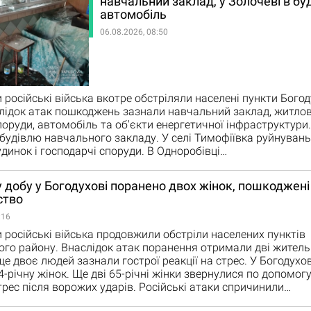
навчальний заклад, у Золочеві в буд
автомобіль
06.08.2026, 08:50
 російські війська вкотре обстріляли населені пункти Богод
лідок атак пошкоджень зазнали навчальний заклад, житлов
поруди, автомобіль та об'єкти енергетичної інфраструктури.
удівлю навчального закладу. У селі Тимофіївка руйнувань
динок і господарчі споруди. В Одноробівці…
 добу у Богодухові поранено двох жінок, пошкоджені
ство
:16
 російські війська продовжили обстріли населених пунктів
ого району. Внаслідок атак поранення отримали дві житель
ще двоє людей зазнали гострої реакції на стрес. У Богодухо
4-річну жінок. Ще дві 65-річні жінки звернулися по допомог
трес після ворожих ударів. Російські атаки спричинили…