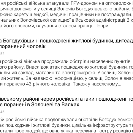
пня російські війська атакували FPV-дроном на оптоволокн
дичної допомоги у селищі Золочів Богодухівського району. 
жено карету швидкої, медичні працівники не постраждали.
чальник Золочівської селищної військової адміністрації Ві
а його словами, влучання сталося вранці. Попри…
а Богодухівщині пошкоджені житлові будинки, дитсад
поранений чоловік
:52
 російські війська продовжили обстріли населених пунктів
ого району. Внаслідок атак пошкоджено житлові будинки, г
кільний заклад, магазин та електромережі. У селищі Золоч
вий житель. За наявною інформацією, у селищі Золочів вна
и поранено 43-річного чоловіка. Також у населеному…
івському районі через російські атаки пошкоджені п
 є поранені в Золочеві та Валках
:46
и російські війська продовжували обстріли Богодухівськог
ак пошкоджені житлові будинки, цивільна інфраструктура та
стали троє людей, ще одна жінка пережила гостру реакцію н