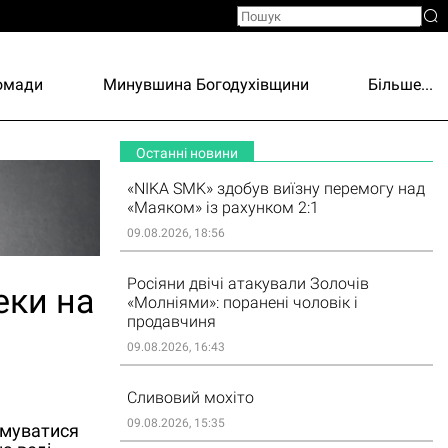
ромади
Минувшина Богодухівщини
Більше...
Останні новини
«NIKA SMK» здобув виїзну перемогу над
«Маяком» із рахунком 2:1
09.08.2026, 18:56
Росіяни двічі атакували Золочів
еки на
«Молніями»: поранені чоловік і
продавчиня
09.08.2026, 16:43
Сливовий мохіто
09.08.2026, 15:35
имуватися