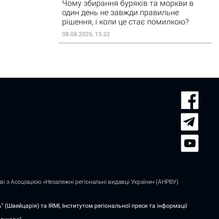
Чому збирання буряків та моркви в
один день не завжди правильне
рішення, і коли це стає помилкою?
08.08.2026, 15:32
і з Асоціацією «Незалежні регіональні видавці України» (АНРВУ)
 (Швейцарія) та IRMI, Інститутом регіональної преси та інформації