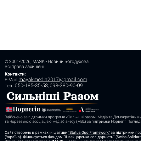
© 2001-2026,
МАЯК - Новини Богодухова
.
Всі права захищені.
Контакти:
mayakmedia2017@gmail.com
E-Mail:
050-185-35-58
098-280-90-09
Tел.:
,
Здійснено за підтримки програми «Сильніші разом: Медіа та Демократія», щ
та Норвезькою асоціацією медіабізнесу (MBL) за підтримки Норвегії. Погля
Сайт створено в рамках ініціативи
"Status Quo Framework"
за підтримки про
(Україна). Фінансується Фондом "Швейцарська солідарність" (Swiss Solidarit