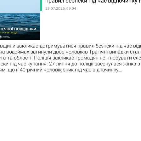
правил безпеки під час відпочинку н
29.07.2025, 09:04
івщини закликає дотримуватися правил безпеки під час від
у на водоймах загинули двоє чоловіків Трагічні випадки ста
та та області. Поліція закликає громадян не ігнорувати ел
еки під час купання. 27 липня до поліції звернулася жінка з
м, що її 40-річний чоловік зник під час відпочинку…