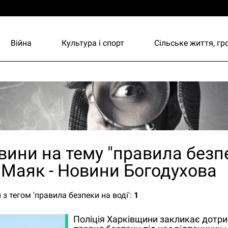
Війна
Культура і спорт
Сільське життя, г
и
овини на тему "правила безп
| Маяк - Новини Богодухова
 з тегом 'правила безпеки на воді':
1
Поліція Харківщини закликає дотр