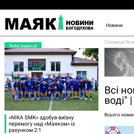
Новини
Головна
/
Тег
Вибір редакції
Всі н
воді" 
Всього новин
«NIKA SMK» здобув виїзну
перемогу над «Маяком» із
рахунком 2:1