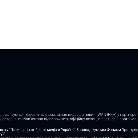
о реалізується Всесвітньою асоціацією видавців новин (WAN-IFRA) у партнерств
ди авторів не обов’язково відображають офіційну позицію партнерів програми.
єкту "Посилення стійкості медіа в Україні". Впроваджується Фондом "Ірондель"
y)".