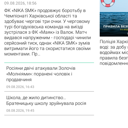
09.08.2026, 18:56
ФК «NIKA SMK» продовжує боротьбу в
Чемпіонаті Харківської області та
здобуває чергові три очки. У черговому
турі богодухівська команда на виїзді
зустрілася з ФК «Маяк» із Валок. Матч
видався напруженим - господарі чинили
Поліція Харк
серйозний тиск, однак «NIKA SMK» зумів
воді: за доб
витримати його та скористатися своїми
водоймах міс
моментами. Пр…
правила безп
повідомлення
Росіяни двічі атакували Золочів
«Молніями»: поранені чоловік і
продавчиня
09.08.2026, 16:43
Школа, де жило дитинство…
Братеницьку школу зруйнувала росія
08.08.2026, 19:45