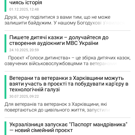
чиясь історія
транспортом і технікою для оперативного реагування й
01.12.2025, 12:48
підтримки безпеки населення. Богодухівський район на
заході представляв…
Друзі, хочу поділитися з вами тим, що не може
залишити байдужим. У нашому Богодухові з’явилася
дуже важлива інсталяція — 28 хустинок, 28 історій, які
нагадують: поряд із нами є ті, хто пережив біль, страх і
Пишете дитячі казки – долучайтеся до
несправедливість. Ці хустинки — не просто тканина. Це
створення аудіокниги МВС України
голоси тих, хто довго мовчав. Це знак того, що
24.10.2025, 20:59
насильство не десь у новинах —…
Проєкт «Голоси дитинства» – це збірка дитячих казок,
озвучених військовослужбовцями та ветеранами
системи МВС. Ми шукаємо авторів казок –
співробітників та військовослужбовців системи МВС та
Ветерани та ветеранки з Харківщини можуть
інших підрозділів сил безпеки і оборони, а також усіх
взяти участь в проєкті та побудувати кар'єру в
охочих українських письменників, чиї твори дарують
технологічній галузі
дітям тепло, віру й відчуття…
30.07.2025, 09:22
Для ветеранів та ветеранок з Харківщини, які
повертаються до цивільного життя, запустили
чотиримісячний проєкт "Veterans2Tech". Проєкт
поєднує профорієнтацію, навчання й супровід. Стартує
Укрзалізниця запускає "Паспорт мандрівника"
програма 31 липня — тоді відбудеться перша
— новий сімейний проєкт
безоплатна зустріч. Про це журналістам повідомили в