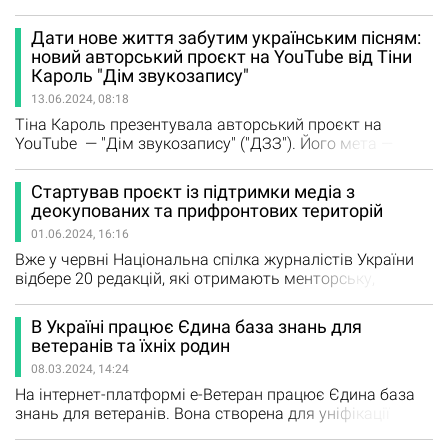
похилого віку та осіб з інвалідністю. Про це повідомили
в прес-службі Харківської ОВА. Заступниця начальника
Дати нове життя забутим українським пісням:
Харківської ОВА Віта Ковальська зазначила, що
новий авторський проєкт на YouTube від Тіни
підтримка людей з інвалідністю та людей похилого
Кароль "Дім звукозапису"
віку є одним з пріоритетних питань роботи. Тож 13
13.06.2024, 08:18
серпня за дорученням…
Тіна Кароль презентувала авторський проєкт на
YouTube — "Дім звукозапису" ("ДЗЗ"). Його мета —
поповнювати музичний каталог України та надавати
нове життя забутим пісням. Назва проєкту — "Дім
Стартував проєкт із підтримки медіа з
звукозапису" — є алюзією до місця, де знімають
деокупованих та прифронтових територій
випуски: це безпосередньо Будинок звукозапису
01.06.2024, 16:16
Українського радіо, в якому…
Вже у червні Національна спілка журналістів України
відбере 20 редакцій, які отримають менторську,
технічну та фінансову підтримку для покращення
якості контенту та економічної стійкості. Читайте про
В Україні працює Єдина база знань для
це на сайті НСЖУ Проєкт «Зміцнення медіа на
ветеранів та їхніх родин
нещодавно деокупованих територіях» спрямований на
08.03.2024, 14:24
посилення спроможності місцевих медіа в реінтеграції
звільнених…
На інтернет-платформі е-Ветеран працює Єдина база
знань для ветеранів. Вона створена для уніфікації
освітніх послуг для ветеранів війни та членів їхніх