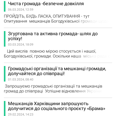
сімей, повідомляє Урядовий портал. На порталі
Чиста громада -безпечне довкілля
розміщено відповіді на запитання щодо послуг з
06.03.2024, 12:59
професійної адаптації, підготовки, перепідготовки,
підвищення кваліфікації, працевлаштування, які
ПРОЙДІТЬ, БУДЬ ЛАСКА, ОПИТУВАННЯ - тут
реалізуються в межах програм…
Опитування мешканців Богодухівської громади щодо
екологічної обізнаності населення в питаннях
поводження з відходами – «Відходи чи доходи»
Згуртована та активна громада- шлях до
(Здійснюється в рамках реалізації грантової діяльності
успіху!
за фінансування Агентства США з міжнародного
03.03.2024, 18:09
розвитку (USAID) «Громада – влада: діалог,…
Цей вислів повною мірою стосується і нашої,
Богодухівської, громади. Оскільки наша міська рада є
учасником пілотних проєктів. Яких саме? Про це
редакція газети «МАЯК» дізналася з перших уст- від
Громадські організації та мешканці громади,
Богодухівського міського голови Володимира
долучайтеся до співпраці!
БЄЛОГО. Отож, у Богодухівській громаді реалізуються
01.03.2024, 08:40
такі ініціативи… …
Запрошуємо громадські організації та мешканців
громад до співпраці Успішне відновлення України
неможливе без участі громадських організацій та
мешканців громад, які прагнуть долучитися до цього
Мешканців Харківщини запрошують
процесу. Щонайменше 80% громадських і благодійних
долучитися до соціального проєкту «Брама»
організацій готові підтримувати ініціативи з відбудови
29.02.2024, 14:23
рідної країни (дані опитувань КМІС). Агенція