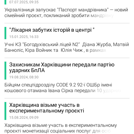
07.07.2025, 09:35
Kharkiv IT Cluster. У рамках проєкту учасники зможуть…
Укрзалізниця запускає "Паспорт мандрівника" — новий
сімейний проєкт, покликаний зробити мандрівку
поїздами та вокзалами України ще більш
захоплюючою. Ми на залізниці віримо: найкращі
"Лікарня забутих історій в центрі "
спогади народжуються в подорожах — у відчутті
15.01.2025, 16:33
пригоди, що починається вже на вокзалі та триває з
кожним захопленим дитячим поглядом у вікно поїзда.
Учні КЗ "Богодухівський ліцей N2" Діана Журба, Матвій
Саме для таких…
Банюліс, Кіра Войник та Юлія Чиж , в рамках
міжнародного конкурсу молодіжних проєктів "PL-UA
Sharing Cultural Heritage", дослідили
Захисникам Харківщини передали партію
історію будівлю нашої "старої лікарні". Проєкт отримав
ударних БпЛА
назву "Лікарня забутих історій в центрі "
19.08.2024, 08:30
Бійцям спецпідрозділу CODE 9.2 92-ї ОШБр імені
кошового отамана Івана Сірка передали 10 ударних
БпЛА. Про це повідомив начальник Харківської
обласної військової адміністрації Олег Синєгубов.
Харківщина візьме участь в
Техніку захисникам передали в межах програми
експериментальному проєкті
«Харківські крила», яка реалізується ХОВА спільно з
15.08.2024, 09:09
депутатським корпусом обласної ради. Дрони стануть
в нагоді при виконанні…
Харківщина візьме участь в експериментальному
проєкті монетизації соціальних послуг для осіб