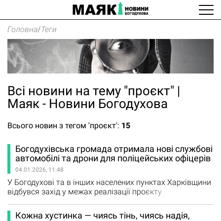
Головна
/
Теги
Всі новини на тему "проєкт" |
Маяк - Новини Богодухова
Всього новин з тегом 'проєкт':
15
Богодухівська громада отримала нові службові
автомобілі та дрони для поліцейських офіцерів
04.01.2026, 11:48
У Богодухові та в інших населених пунктах Харківщини
відбувся захід у межах реалізації проєкту
«Поліцейський офіцер громади» — ініціативи,
спрямованої на посилення спроможностей
Кожна хустинка — чиясь тінь, чиясь надія,
поліцейських у громадах, забезпечення їх сучасним