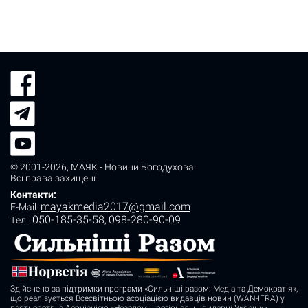
© 2001-2026,
МАЯК - Новини Богодухова
.
Всі права захищені.
Контакти:
mayakmedia2017@gmail.com
E-Mail:
050-185-35-58
098-280-90-09
Tел.:
,
Здійснено за підтримки програми «Сильніші разом: Медіа та Демократія»,
що реалізується Всесвітньою асоціацією видавців новин (WAN-IFRA) у