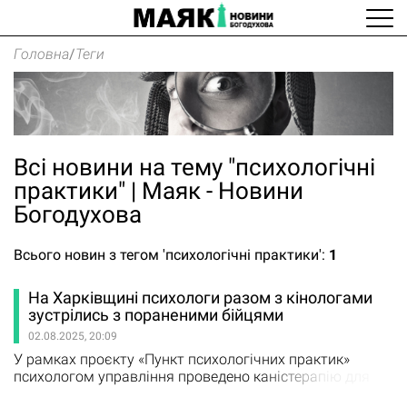
Головна
/
Теги
Всі новини на тему "психологічні
практики" | Маяк - Новини
Богодухова
Всього новин з тегом 'психологічні практики':
1
На Харківщині психологи разом з кінологами
зустрілись з пораненими бійцями
02.08.2025, 20:09
У рамках проєкту «Пункт психологічних практик»
психологом управління проведено каністерапію для
поранених захисників. Даний метод реабілітації є