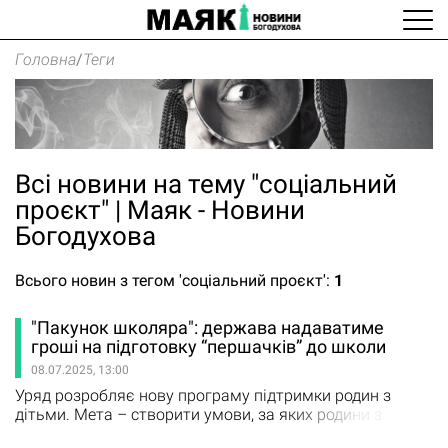
Головна
/
Теги
Всі новини на тему "соціальний
проєкт" | Маяк - Новини
Богодухова
Всього новин з тегом 'соціальний проєкт':
1
"Пакунок школяра": держава надаватиме
гроші на підготовку “першачків” до школи
08.07.2025, 13:00
Уряд розробляє нову програму підтримки родин з
дітьми. Мета – створити умови, за яких родини з
дітьми мають державну підтримку саме там і в ті