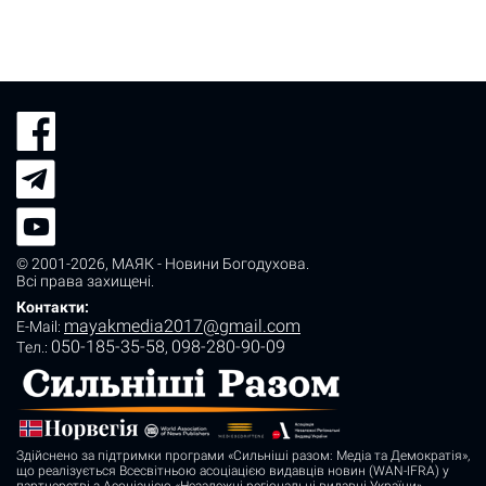
© 2001-2026,
МАЯК - Новини Богодухова
.
Всі права захищені.
Контакти:
mayakmedia2017@gmail.com
E-Mail:
050-185-35-58
098-280-90-09
Tел.:
,
Здійснено за підтримки програми «Сильніші разом: Медіа та Демократія»,
що реалізується Всесвітньою асоціацією видавців новин (WAN-IFRA) у