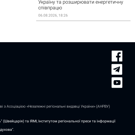
Україну та розширювати енергетичну
співпрацю
06.08.2026, 18:26
і з Асоціацією «Незалежні регіональні видавці України» (АНРВУ)
 (Швейцарія) та IRMI, Інститутом регіональної преси та інформації
духова".