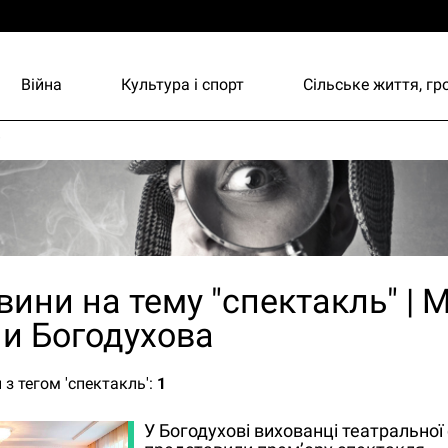
Війна
Культура і спорт
Сільське життя, г
и
вини на тему "спектакль" | М
и Богодухова
 з тегом 'спектакль':
1
У Богодухові вихованці театральної 