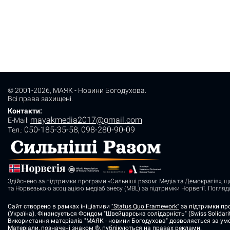
© 2001-2026,
МАЯК - Новини Богодухова
.
Всі права захищені.
Контакти:
mayakmedia2017@gmail.com
E-Mail:
050-185-35-58
098-280-90-09
Tел.:
,
Здійснено за підтримки програми «Сильніші разом: Медіа та Демократія», щ
та Норвезькою асоціацією медіабізнесу (MBL) за підтримки Норвегії. Погля
Сайт створено в рамках ініціативи
"Status Quo Framework"
за підтримки про
(Україна). Фінансується Фондом "Швейцарська солідарність" (Swiss Solidarit
Використання матеріалів "МАЯК - новини Богодухова" дозволяється за умо
Матеріали, позначені знаком ®, публікуються на правах реклами.