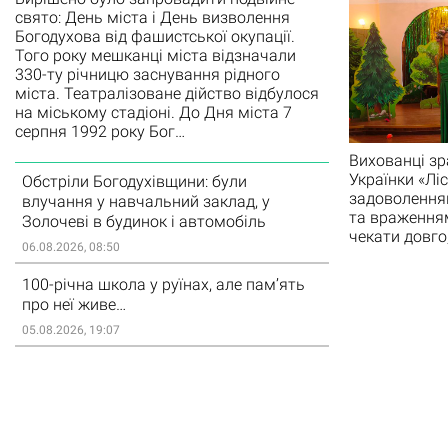
свято: День міста і День визволення
Богодухова від фашистської окупації.
Того року мешканці міста відзначали
330-ту річницю заснування рідного
міста. Театралізоване дійство відбулося
на міському стадіоні. До Дня міста 7
серпня 1992 року Бог…
Вихованці зр
Українки «Ліс
Обстріли Богодухівщини: були
задоволенням
влучання у навчальний заклад, у
та враженням
Золочеві в будинок і автомобіль
чекати довго
06.08.2026, 08:50
100-річна школа у руїнах, але пам’ять
про неї живе…
05.08.2026, 19:07