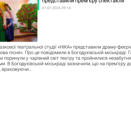
представили прем’єру спектакля
01.07.2024, 09:14
азкової театральної студії «НІКА» представили драму-феєрі
ова пісня». Про це повідомили в Богодухівській міськраді. Г
 поринули у чарівний світ театру та пройнялися незабутн
и. В Богодухівській міськраді зазначили, що на прем’єру д
, враховуючи…