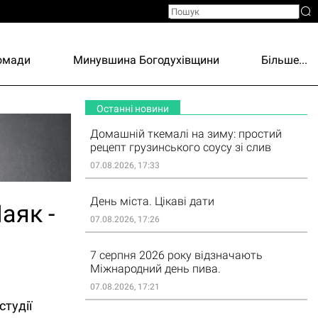
ромади
Минувшина Богодухівщини
Більше...
Останні новини
Домашній ткемалі на зиму: простий
рецепт грузинського соусу зі слив
07.08.2026, 17:33
День міста. Цікаві дати
аяк -
07.08.2026, 17:26
7 серпня 2026 року відзначають
Міжнародний день пива.
07.08.2026, 17:21
студії