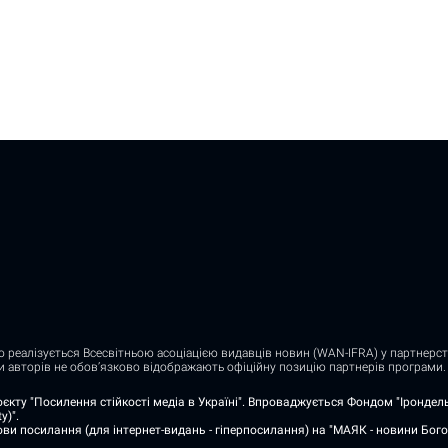
о реалізується Всесвітньою асоціацією видавців новин (WAN-IFRA) у партнерств
ди авторів не обов’язково відображають офіційну позицію партнерів програми.
єкту "Посилення стійкості медіа в Україні". Впроваджується Фондом "Ірондель"
y)".
ви посилання (для інтернет-видань - гіперпосилання) на "МАЯК - новини Бого