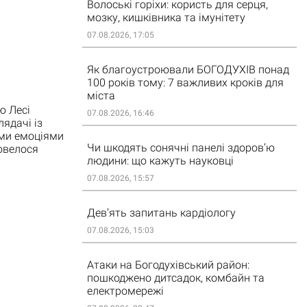
Волоські горіхи: користь для серця,
мозку, кишківника та імунітету
07.08.2026, 17:05
Як благоустроювали БОГОДУХІВ понад
100 років тому: 7 важливих кроків для
міста
ю Лесі
07.08.2026, 16:46
лядачі із
іми емоціями
Чи шкодять сонячні панелі здоров’ю
овелося
людини: що кажуть науковці
07.08.2026, 15:57
Дев’ять запитань кардіологу
07.08.2026, 15:03
Атаки на Богодухівський район:
пошкоджено дитсадок, комбайн та
електромережі