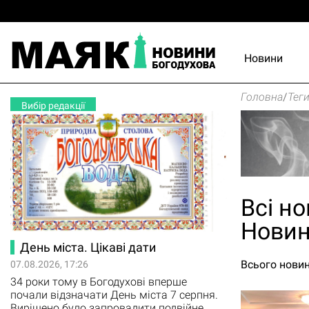
Новини
Головна
/
Тег
Вибір редакції
Всі но
Новин
День міста. Цікаві дати
Всього новин
07.08.2026, 17:26
34 роки тому в Богодухові вперше
почали відзначати День міста 7 серпня.
Вирішено було запровадити подвійне