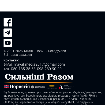
© 2001-2026,
МАЯК - Новини Богодухова
.
Всі права захищені.
Контакти:
mayakmedia2017@gmail.com
E-Mail:
050-185-35-58
098-280-90-09
Tел.:
,
Здійснено за підтримки програми «Сильніші разом: Медіа та Демократія»,
що реалізується Всесвітньою асоціацією видавців новин (WAN-IFRA) у
партнерстві з Асоціацією «Незалежні регіональні видавці України»
(АНРВУ) та Норвезькою асоціацією медіабізнесу (MBL) за підтримки