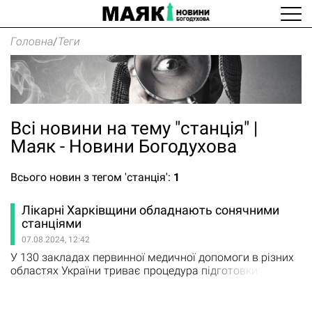
Головна
/
Теги
Всі новини на тему "станція" |
Маяк - Новини Богодухова
Всього новин з тегом 'станція':
1
Лікарні Харківщини обладнають сонячними
станціями
07.08.2024, 12:42
У 130 закладах первинної медичної допомоги в різних
областях України триває процедура підготовки
лікарень до встановлення фотовольтаїчних
електростанцій. Про це повідомили у пресслужбі
Міністерства охорони здоров’я. Наразі завершується