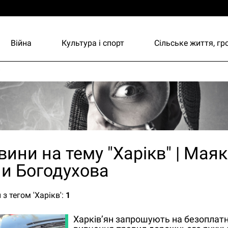
Війна
Культура і спорт
Сільське життя, г
и
вини на тему "Харікв" | Маяк 
и Богодухова
з тегом 'Харікв':
1
Харків’ян запрошують на безоплатні