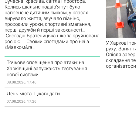
Сучасна, красива, світла і простора.
Колись шкільне подвір’я тут було
наповнене дитячим сміхом, у класах
вирувало життя, звучало піаніно,
проходили уроки, спортивні змагання,
перші дружби й перші закоханості…
Сьогодні Братеницька школа зруйнована
росією. Своїми спогадами про неї з
У Харкові тр
«Маяком&ra…
руху. Занятт
Опісля завер
складання те
Точкове оповіщення про атаки: на
організатори
Харківщині запускають тестування
нової системи
08.08.2026, 17:46
День міста. Цікаві дати
07.08.2026, 17:26