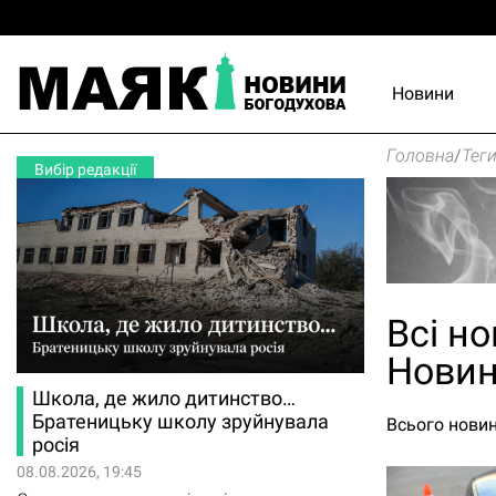
Новини
Головна
/
Тег
Вибір редакції
Всі но
Новин
Школа, де жило дитинство…
Братеницьку школу зруйнувала
Всього новин 
росія
08.08.2026, 19:45