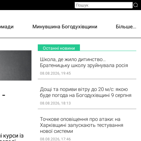
ромади
Минувшина Богодухівщини
Більше...
Останні новини
Школа, де жило дитинство…
Братеницьку школу зруйнувала росія
08.08.2026, 19:45
Дощі та пориви вітру до 20 м/с: якою
-
буде погода на Богодухівщині 9 серпня
08.08.2026, 18:13
Точкове оповіщення про атаки: на
Харківщині запускають тестування
нової системи
 курси із
08.08.2026, 17:46