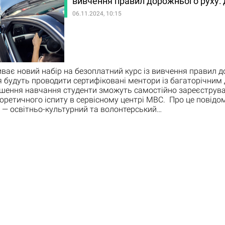
вивчення правил дорожнього руху: 
06.11.2024, 10:15
иває новий набір на безоплатний курс із вивчення правил 
я будуть проводити сертифіковані ментори із багаторічним 
шення навчання студенти зможуть самостійно зареєструва
оретичного іспиту в сервісному центрі МВС. Про це повід
 — освітньо-культурний та волонтерський…