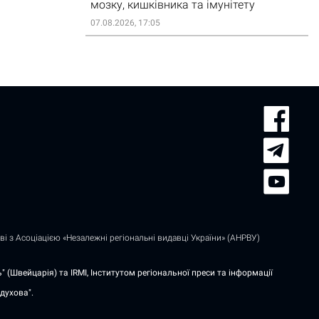
мозку, кишківника та імунітету
07.08.2026, 17:05
і з Асоціацією «Незалежні регіональні видавці України» (АНРВУ)
 (Швейцарія) та IRMI, Інститутом регіональної преси та інформації
духова".