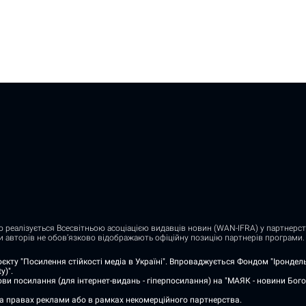
о реалізується Всесвітньою асоціацією видавців новин (WAN-IFRA) у партнерств
ди авторів не обов’язково відображають офіційну позицію партнерів програми.
єкту "Посилення стійкості медіа в Україні". Впроваджується Фондом "Ірондель"
y)".
ви посилання (для інтернет-видань - гіперпосилання) на "МАЯК - новини Бого
на правах реклами або в рамках некомерційного партнерства.