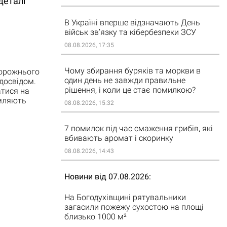
деталі
В Україні вперше відзначають День
військ зв’язку та кібербезпеки ЗСУ
08.08.2026, 17:35
Чому збирання буряків та моркви в
дорожнього
один день не завжди правильне
досвідом.
рішення, і коли це стає помилкою?
тися на
омляють
08.08.2026, 15:32
7 помилок під час смаження грибів, які
вбивають аромат і скоринку
08.08.2026, 14:43
Новини від 07.08.2026
На Богодухівщині рятувальники
загасили пожежу сухостою на площі
близько 1000 м²