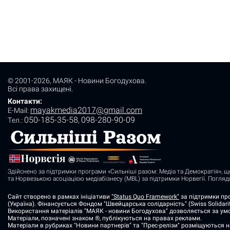
© 2001-2026,
МАЯК - Новини Богодухова
.
Всі права захищені.
Контакти:
mayakmedia2017@gmail.com
E-Mail:
050-185-35-58
098-280-90-09
Tел.:
,
Здійснено за підтримки програми «Сильніші разом: Медіа та Демократія», щ
та Норвезькою асоціацією медіабізнесу (MBL) за підтримки Норвегії. Погля
Сайт створено в рамках ініціативи
"Status Quo Framework"
за підтримки про
(Україна). Фінансується Фондом "Швейцарська солідарність" (Swiss Solidarit
Використання матеріалів "МАЯК - новини Богодухова" дозволяється за умо
Матеріали, позначені знаком ®, публікуються на правах реклами.
Матеріали в рубриках "Новини партнерів" та "Прес-релізи" розміщуються 