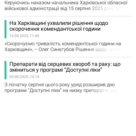
З вересня…
Керуючись наказом начальника Харківської обласної
військової адміністрації від 15 серпня 2025 року № 13 В
«Про запровадження комендантської години на
території Харківської області» та відповідно до наказу
На Харківщині ухвалили рішення щодо
начальника Богодухівської районної військової
скорочення комендантської години
адміністрації від 19 серпня 2025 року № 2В, на
15.08.2025, 11:48
території Богодухівського району (крім Золочівської
громади)…
«Скорочуємо тривалість комендантської години на
Харківщині», – Олег Синєгубов Рішення щодо зміни
тривалості комендантської години в регіоні ухвалили в
ході засідання Ради оборони Харківської області під
Препарати від серцевих хвороб та раку: що
головування начальника ХОВА Олега Синєгубова.
зміниться у програмі “Доступні ліки”
Відповідно до рішення, комендантська година
05.08.2025, 10:14
триватиме з 00:00 до 05:00. Зміни наберуть чинності в…
З початку серпня цього року уряд розширив дію
програми “Доступні ліки” на низку препаратів для
лікування серцево-судинних та цереброваскулярних
захворювань. А вже з жовтня планують долучити до
програми медикаменти для боротьби з онкологією. Які
засоби українські пацієнти зможуть отримати
безкоштовно та що для цього треба зробити,
розповідає Центр громадського…