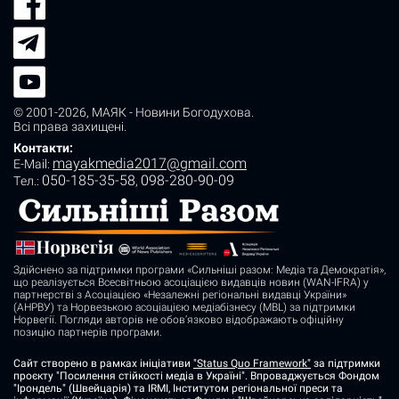
© 2001-2026,
МАЯК - Новини Богодухова
.
Всі права захищені.
Контакти:
mayakmedia2017@gmail.com
E-Mail:
050-185-35-58
098-280-90-09
Tел.:
,
Здійснено за підтримки програми «Сильніші разом: Медіа та Демократія»,
що реалізується Всесвітньою асоціацією видавців новин (WAN-IFRA) у
партнерстві з Асоціацією «Незалежні регіональні видавці України»
(АНРВУ) та Норвезькою асоціацією медіабізнесу (MBL) за підтримки
Норвегії. Погляди авторів не обов’язково відображають офіційну
позицію партнерів програми.
Сайт створено в рамках ініціативи
"Status Quo Framework"
за підтримки
проєкту "Посилення стійкості медіа в Україні". Впроваджується Фондом
"Ірондель" (Швейцарія) та IRMI, Інститутом регіональної преси та