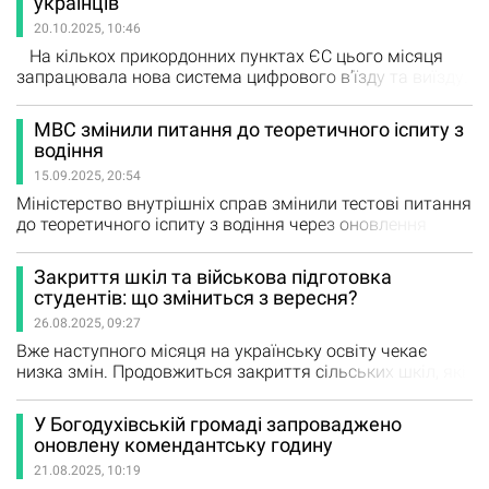
українців
це Суспільне Харків розповів начальник Золочівської
20.10.2025, 10:46
селищної військової…
На кількох прикордонних пунктах ЄС цього місяця
запрацювала нова система цифрового вʼїзду та виїзду.
Запровадити її у повному обсязі планують вже у квітні
наступного року. Ініціатива мала би спростити
МВС змінили питання до теоретичного іспиту з
мандрівникам подорожі Євросоюзом. Утім, низка ЗМІ у
водіння
перші дні роботи системи повідомила про черги на
15.09.2025, 20:54
кордонах і затримки поїздів. Як змінюється вʼїзд…
Міністерство внутрішніх справ змінили тестові питання
до теоретичного іспиту з водіння через оновлення
дорожніх знаків, розмітки та основ безпечного водіння.
Про це Міністерство внутрішніх справ повідомило у
Закриття шкіл та військова підготовка
Telegram. Теоретичний іспит з водіння має 20 тестових
студентів: що зміниться з вересня?
питань. Кандидати мають 20 хвилин для того, щоб
26.08.2025, 09:27
скласти теоретичний іспит. Під час тесту
допускається…
Вже наступного місяця на українську освіту чекає
низка змін. Продовжиться закриття сільських шкіл, які
не мають достатньої кількості учнів. А у вищих
навчальних закладах запровадять обов'язкову базову
У Богодухівській громаді запроваджено
загальновійськову підготовку. Інформацію про всі
оновлену комендантську годину
нововведення зібрав Центр громадського моніторингу
21.08.2025, 10:19
та контролю. Сільські школи і державне фінансування