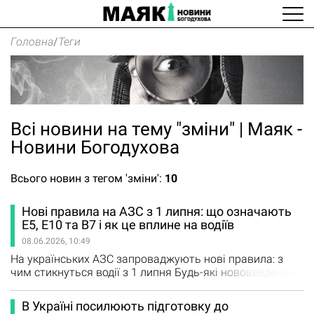
Головна
/
Теги
Всі новини на тему "зміни" | Маяк -
Новини Богодухова
Всього новин з тегом 'зміни':
10
Нові правила на АЗС з 1 липня: що означають
E5, E10 та B7 і як це вплине на водіїв
08.06.2026, 10:49
На українських АЗС запроваджують нові правила: з
чим стикнуться водії з 1 липня Будь-які нововведення
на заправних станціях традиційно викликають у водіїв
хвилю занепокоєння. Проте наступні зміни на
В Україні посилюють підготовку до
українських АЗС, які стартують уже з 1 липня, не