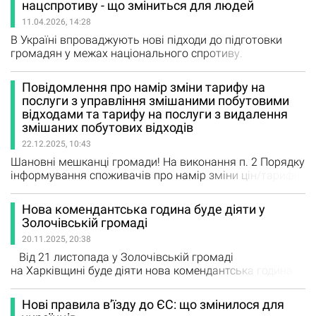
нацспротиву - що зміниться для людей
повинні лякати автовласників. На інформаційних
11.04.2026, 14:28
табло та паливороздавальних пістолетах з'являться
нові європейські…
В Україні впроваджують нові підходи до підготовки
громадян у межах національного спротиву.
Відповідний закон, підписаний Президентом України
Володимиром Зеленським 10 квітня 2026 року,
Повідомлення про намір зміни тарифу на
передбачає низку змін, які торкнуться як молоді, так і
послуги з управління змішаними побутовими
дорослого населення. Головна мета нововведень -
відходами та тарифу на послуги з видалення
підвищити готовність суспільства до можливих загроз
змішаних побутових відходів
та навчити людей діяти в умовах…
22.12.2025, 10:43
Шановні мешканці громади! На виконання п. 2 Порядку
інформування споживачів про намір зміни цін/тарифів
на комунальні послуги з обґрунтуванням такої
необхідності, затвердженого Наказом Міністерства
Нова комендантська година буде діяти у
регіонального розвитку, будівництва та житлово-
Золочівській громаді
комунального господарства України від 05 червня
20.11.2025, 20:38
2018 року № 130, КОМУНАЛЬНЕ ПІДПРИЄМСТВО
«ГОСПОДАР» Богодухівської…
Від 21 листопада у Золочівській громаді
на Харківщині буде діяти нова комендантська година —
від 22:30 до 05:00. Її змінили для всіх населених пунктів
громади, окрім прикордонних, де з 2024 року діє
Нові правила вʼїзду до ЄС: що змінилося для
комендантська година від 17:00 до 09:00. Про