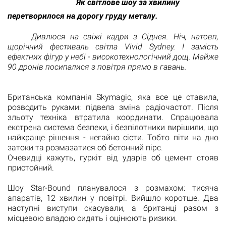
Як світлове шоу за хвилину
перетворилося на дорогу груду металу.
Дивлюся на свіжі кадри з Сіднея. Ніч, натовп,
щорічний фестиваль світла Vivid Sydney. І замість
ефектних фігур у небі - високотехнологічний дощ. Майже
90 дронів посипалися з повітря прямо в гавань.
Британська компанія Skymagic, яка все це ставила,
розводить руками: підвела зміна радіочастот. Після
зльоту техніка втратила координати. Спрацювала
екстрена система безпеки, і безпілотники вирішили, що
найкраще рішення - негайно сісти. Тобто піти на дно
затоки та розмазатися об бетонний пірс.
Очевидці кажуть, гуркіт від ударів об цемент стояв
пристойний.
Шоу Star-Bound планувалося з розмахом: тисяча
апаратів, 12 хвилин у повітрі. Вийшло коротше. Два
наступні виступи скасували, а британці разом з
місцевою владою сидять і оцінюють ризики.