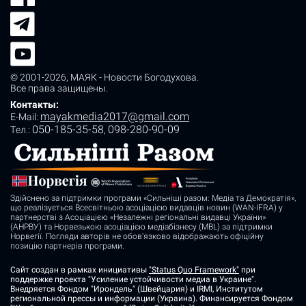
© 2001-2026,
МАЯК - Новости Богодухова
.
Все права защищены.
Контакты:
mayakmedia2017@gmail.com
E-Mail:
050-185-35-58
098-280-90-09
Tел.:
,
Здійснено за підтримки програми «Сильніші разом: Медіа та Демократія»,
що реалізується Всесвітньою асоціацією видавців новин (WAN-IFRA) у
партнерстві з Асоціацією «Незалежні регіональні видавці України»
(АНРВУ) та Норвезькою асоціацією медіабізнесу (MBL) за підтримки
Норвегії. Погляди авторів не обов’язково відображають офіційну
позицію партнерів програми.
Сайт создан в рамках инициативы
"Status Quo Framework"
при
поддержке проекта "Усиление устойчивости медиа в Украине".
Внедряется Фондом "Ирондель" (Швейцария) и IRMI, Институтом
региональной прессы и информации (Украина). Финансируется Фондом