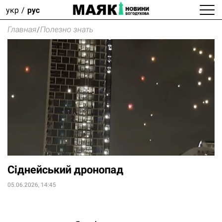
укр
рус
Главная
/
Полезно знать
Сіднейський дронопад
05.06.2026, 14:45