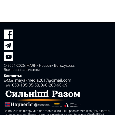
© 2001-2026,
МАЯК - Новости Богодухова
.
Все права защищены.
Контакты:
mayakmedia2017@gmail.com
E-Mail:
050-185-35-58
098-280-90-09
Tел.:
,
Здійснено за підтримки програми «Сильніші разом: Медіа та Демократія»,
що реалізується Всесвітньою асоціацією видавців новин (WAN-IFRA) у