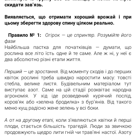
скидати зав’язь.
Виявляється, що отримати хороший врожай і при
цьому зберегти здорову спину цілком реально.
Правило № 1:
Огірок — це спринтер. Розумійте його
фази
Найбільша пастка для початківців — думати, що
рослина все літо їсть одне й те саме. Але ж ні, у неї є
два абсолютно різні етапи життя.
Перший — це зростання.
Від моменту сходів і до перших
квіток рослині треба швидко наростити масу: товсті
стебла, велике листя. Будівельним матеріалом тут
виступає азот. Саме на цій стадії розквітає народна
агрономія. У хід іде розведений курячий послід,
коров’як або «зелена бродилка» з бур’янів. Від такого
меню кущ радісно жене зелень у всі боки.
А от на другому етапі,
коли з’являються квітки й перші
плоди, стається більшість трагедій. Люди за звичкою
продовжують щедро лити гній чи трав’яні настої. Азоту