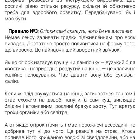
рослині рівно стільки ресурсу, скільки їй об’єктивно
треба для здорового розвитку. Передбачувано. Як і
має бути.
Правило №3
:
Огірки самі скажуть, чого їм не вистачає
Немає сенсу заливати грядки підживленням про всяк
випадок. Достатньо просто подивитися на форму того,
що виросло. Це найнаочніший зворотний зв’язок.
Якщо огірок нагадує грушу чи лампочку — вузький біля
хвостика і неприродно роздутий на кінці, — це класичне
калійне голодування. Час давати золу або сульфат
калію.
Коли ж плід звужується на кінці, загинається гачком і
стає схожим на дзьоб папуги, а сам кущ виглядає
блідим і втомленим, рослині бракує азоту. Тут врятує
трохи органіки або селітра.
А от якщо огірок гірчить і має порожнечі всередині, то
добрива тут ні до чого. Це реакція на стрес. Хтось
поливав його крижаною водою зі свердловини, або на