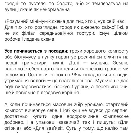
грядці то пустеля, то болото, або ж температура на
вулиці скаче як ненормальна.
«Розумний мінімум»: схема для тих, хто цінує свій час
Для тих, хто розглядає город як джерело свіжої їжі, а
не як філіал середньовічної тортури, існує цілком
робоча і ледача схема.
Усе починається з посадки
: трохи хорошого компосту
або біогумусу в лунку гарантує рослині сите життя на
перші три-чотири тижні. Далі — мульча. Землю
навколо стебел варто застелити скошеною травою чи
соломою. Оскільки огірок на 95% складається з води,
утримання вологи — це взагалі основа. Мульча не дає
воді випаровуватися, блокує бур’яни, а перегниваючи,
ще й повільно підгодовує коріння.
А коли починається масовий збір урожаю, стартовий
компост вичерпує себе. Щоб кущ не здувся до серпня,
достатньо купити одне водорозчинне комплексне
добриво. На упаковці зазвичай так і пишуть: «Для
огірків» або «Для зав’язі». Суть у тому, що калію там