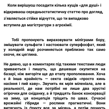
Коли вирішуєш посадити кілька кущів «для душі» і
відкриваєш середньостатистичну статтю про догляд,
з’являється стійке відчуття, що ти випадково
вступила до магістратури з агрохімії.
Тобі пропонують вираховувати міліграми бору,
змішувати сульфати і настоювати суперфосфат, який
у холодній воді розчиняється приблизно так само
охоче, як цеглина.
Не дивно, що в коментарях під такими текстами люди
зриваються і пишуть, що дешевше скупитися на
базарі, ніж вигоріти ще до етапу прополювання. Хоча
є й інша крайність — секта свідків «просто кинь
насіння і пий каву». Звучить як мрія міленіала, але в
реальності, де нам потрібні не лише два хрусткі
огірочки для сніданку, а й тридцять банок консервації
на зиму, ця концепція тріщить по швах. Сучасні
врожайні гібриди — рослини прагматичні. Вони
витягнуть із ґрунту все за місяць, а потім почнуть