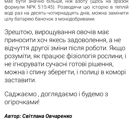
має бути значно більше, ніж азоту (щось на зразок
формули NPK 5:15:45). Розводячи цю історію в теплій
воді раз на десять-чотирнадцять днів, можна замінити
цілу батарею баночок з монодобривами.
Зрештою, вирощування овочів має
приносити хоч якесь задоволення, а не
відчуття другої зміни після роботи. Якщо
розуміти, як працює фізіологія рослини, і
не ігнорувати сучасні готові рішення,
можна і спину зберегти, і полиці в коморі
заставити.
Саджаємо , доглядаємо і будемо з
огірочками!
Автор:
Світлана Овчаренко