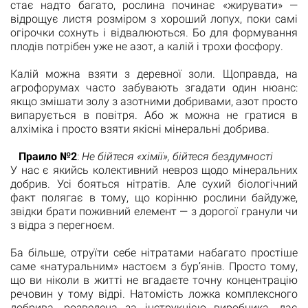
стає надто багато, рослина починає «жирувати» —
відрощує листя розміром з хороший лопух, поки самі
огірочки сохнуть і відвалюються. Бо для формування
плодів потрібен уже не азот, а калій і трохи фосфору.
Калій можна взяти з деревної золи. Щоправда, на
агрофорумах часто забувають згадати один нюанс:
якщо змішати золу з азотними добривами, азот просто
випарується в повітря. Або ж можна не гратися в
алхіміка і просто взяти якісні мінеральні добрива.
Праило №2
:
Не бійтеся «хімії», бійтеся бездумності
У нас є якийсь колективний невроз щодо мінеральних
добрив. Усі бояться нітратів. Але сухий біологічний
факт полягає в тому, що корінню рослини байдуже,
звідки брати поживний елемент — з дорогої гранули чи
з відра з перегноєм.
Ба більше, отруїти себе нітратами набагато простіше
саме «натуральним» настоєм з бур’янів. Просто тому,
що ви ніколи в житті не вгадаєте точну концентрацію
речовин у тому відрі. Натомість ложка комплексного
добрива, розведена за інструкцією виробника, дає