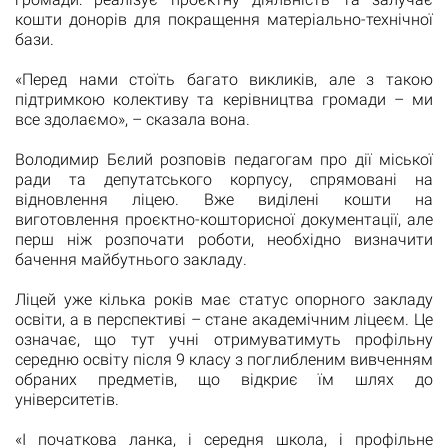
кошти донорів для покращення матеріально-технічної
бази.
«Перед нами стоїть багато викликів, але з такою
підтримкою колективу та керівництва громади – ми
все здолаємо», – сказала вона.
Володимир Бєлий розповів педагогам про дії міської
ради та депутатського корпусу, спрямовані на
відновлення ліцею. Вже виділені кошти на
виготовлення проєктно-кошторисної документації, але
перш ніж розпочати роботи, необхідно визначити
бачення майбутнього закладу.
Ліцей уже кілька років має статус опорного закладу
освіти, а в перспективі – стане академічним ліцеєм. Це
означає, що тут учні отримуватимуть профільну
середню освіту після 9 класу з поглибленим вивченням
обраних предметів, що відкриє їм шлях до
університетів.
«І початкова ланка, і середня школа, і профільне