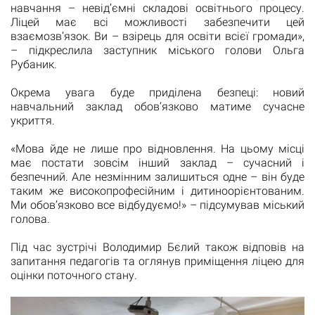
навчання – невід’ємні складові освітнього процесу.
Ліцей має всі можливості забезпечити цей
взаємозв’язок. Ви – взірець для освіти всієї громади»,
– підкреслила заступник міського голови Ольга
Рубаник.
Окрема увага буде приділена безпеці: новий
навчальний заклад обов’язково матиме сучасне
укриття.
«Мова йде не лише про відновлення. На цьому місці
має постати зовсім інший заклад – сучасний і
безпечний. Але незмінним залишиться одне – він буде
таким же високопрофесійним і дитиноорієнтованим.
Ми обов’язково все відбудуємо!» – підсумував міський
голова.
Під час зустрічі Володимир Бєлий також відповів на
запитання педагогів та оглянув приміщення ліцею для
оцінки поточного стану.