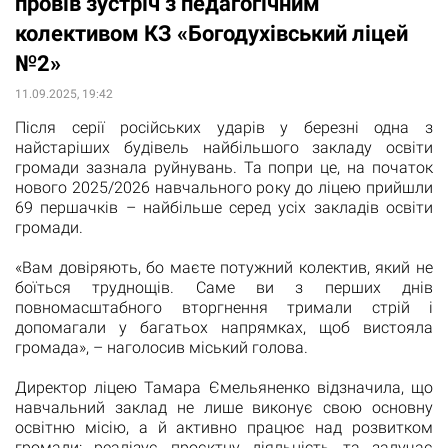
провів зустріч з педагогічним
колективом КЗ «Богодухівський ліцей
№2»
11.09.2025, 19:42
Після серії російських ударів у березні одна з
найстаріших будівель найбільшого закладу освіти
громади зазнала руйнувань. Та попри це, на початок
нового 2025/2026 навчального року до ліцею прийшли
69 першачків – найбільше серед усіх закладів освіти
громади.
«Вам довіряють, бо маєте потужний колектив, який не
боїться труднощів. Саме ви з перших днів
повномасштабного вторгнення тримали стрій і
допомагали у багатьох напрямках, щоб вистояла
громада», – наголосив міський голова.
Директор ліцею Тамара Ємельяненко відзначила, що
навчальний заклад не лише виконує свою основну
освітню місію, а й активно працює над розвитком
громади: реалізує проєктну діяльність та залучає