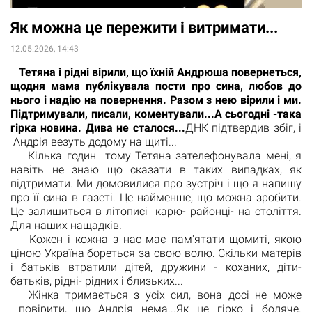
Як можна це пережити і витримати...
12.05.2026, 14:43
Тетяна і рідні вірили, що їхній Андрюша повернеться,
щодня мама публікувала пости про сина, любов до
нього і надію на повернення. Разом з нею вірили і ми.
Підтримували, писали, коментували...А сьогодні -така
гірка новина. Дива не сталося...
ДНК підтвердив збіг, і
Андрія везуть додому на щиті...
Кілька годин тому Тетяна зателефонувала мені, я
навіть не знаю що сказати в таких випадках, як
підтримати. Ми домовилися про зустріч і що я напишу
про її сина в газеті. Це найменше, що можна зробити.
Це залишиться в літописі карю- районці- на століття.
Для наших нащадків.
Кожен і кожна з нас має пам'ятати щомиті, якою
ціною Україна бореться за свою волю. Скільки матерів
і батьків втратили дітей, дружини - коханих, діти-
батьків, рідні- рідних і близьких...
Жінка тримається з усіх сил, вона досі не може
повірити, що Андрія нема...Як це гірко і боляче.