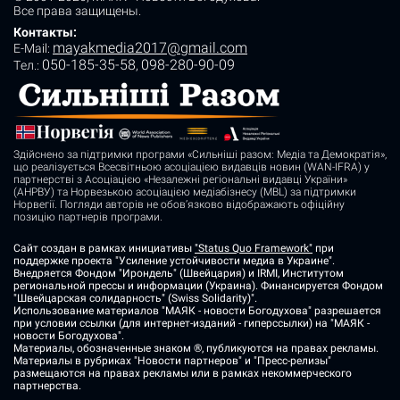
Все права защищены.
Контакты:
mayakmedia2017@gmail.com
E-Mail:
050-185-35-58
098-280-90-09
Tел.:
,
Здійснено за підтримки програми «Сильніші разом: Медіа та Демократія»,
що реалізується Всесвітньою асоціацією видавців новин (WAN-IFRA) у
партнерстві з Асоціацією «Незалежні регіональні видавці України»
(АНРВУ) та Норвезькою асоціацією медіабізнесу (MBL) за підтримки
Норвегії. Погляди авторів не обов’язково відображають офіційну
позицію партнерів програми.
Сайт создан в рамках инициативы
"Status Quo Framework"
при
поддержке проекта "Усиление устойчивости медиа в Украине".
Внедряется Фондом "Ирондель" (Швейцария) и IRMI, Институтом
региональной прессы и информации (Украина). Финансируется Фондом
"Швейцарская солидарность" (Swiss Solidarity)".
Использование материалов "МАЯК - новости Богодухова" разрешается
при условии ссылки (для интернет-изданий - гиперссылки) на "МАЯК -
новости Богодухова".
Материалы, обозначенные знаком ®, публикуются на правах рекламы.
Материалы в рубриках "Новости партнеров" и "Пресс-релизы"
размещаются на правах рекламы или в рамках некоммерческого
партнерства.