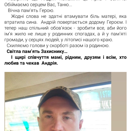
Обіймаємо серцем Вас, Таню...
Вічна пам'ять Герою.
Жодні слова не здатні втамувати біль матері, яка
втратила сина. Андрій повертається додому Героєм. І
тепер наш спільний обов’язок - зробити все, аби його
ім’я жило не лише у родинних спогадах, а й у пам’яті
громади, у серцях людей, у літописі нашого краю.
Схиляємо голови у скорботі разом із родиною.
Світла пам’ять Захиснику…
І щирі співчуття мамі, рідним, друзям і всім, хто
любив та чекав Андрія.