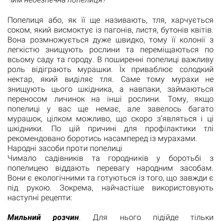
Попелиця або, як її ще називають, тля, харчується
соком, який висмоктує із пагонів, листя, бутонів квітів.
Вона розмножується дуже швидко, тому її колонії з
легкістю знищують рослини та переміщаються по
всьому саду та городу. В поширенні попелиці важливу
роль відіграють мурашки. Їх приваблює солодкий
нектар, який виділяє тля. Саме тому мурахи не
знищують цього шкідника, а навпаки, займаються
переносом личинок на інші рослини. Тому, якщо
попелиці у вас ще немає, але завелось багато
мурашок, цілком можливо, що скоро зʼявляться і ці
шкідники. По цій причині для профілактики тлі
рекомендовано боротись насамперед із мурахами.
Народні засоби проти попелиці
Чимало садівників та городників у боротьбі з
попелицею віддають перевагу народним засобам.
Вони є екологічними та готуються із того, що завжди є
під рукою. Зокрема, найчастіше використовують
наступні рецепти:
Мильний розчин
. Для нього підійде тільки