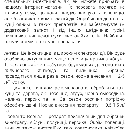
спеціальних інсектицидів, які ви можете придбати в
нашому інтернет-магазині. Їх перевага полягає не
тільки у тому, що вони швидко знищують попелицю,
але й завдяки їх комплексній дії. Обробивши дерева та
кущі одним із таких препаратів, ви забезпечуєте їм
додатковий захист і від інших шкідників: гусіні,
пильщика, вишневої мухи, листовійки та ін. Найбільш
популярними є наступні препарати:
Актара.
Це інсектицид із широким спектром дії. Він буде
особливо актуальним, якщо попелиця вразила яблуні.
Також допоможе позбутись брунькових довгоносиків,
яблуневого квіткоїда та пильщика. Обробка
проводиться лише раз в сезон, норма внесення — 2-5
л/1 сотку.
Цим інсектицидом рекомендовано обробляти такі
кущі та дерева, як: черешня, агрус, чорна смородина,
малина, персик та ін. За сезон рослини потрібно
обробити двічі. Норма внесення препарату — 0,6-1,5 л/
га.
Прованто Вернал. Препарат призначений для обробки
винограду, яблуні, полуниці, персика. Окрім попелиці,
знищує також листовійку, тлю, довгоносика, квіткоїда