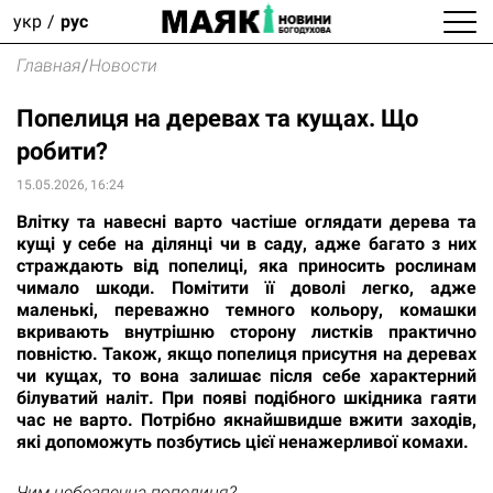
укр
рус
Главная
/
Новости
Попелиця на деревах та кущах. Що
робити?
15.05.2026, 16:24
Влітку та навесні варто частіше оглядати дерева та
кущі у себе на ділянці чи в саду, адже багато з них
страждають від попелиці, яка приносить рослинам
чимало шкоди. Помітити її доволі легко, адже
маленькі, переважно темного кольору, комашки
вкривають внутрішню сторону листків практично
повністю. Також, якщо попелиця присутня на деревах
чи кущах, то вона залишає після себе характерний
білуватий наліт. При появі подібного шкідника гаяти
час не варто. Потрібно якнайшвидше вжити заходів,
які допоможуть позбутись цієї ненажерливої комахи.
Чим небезпечна попелиця?