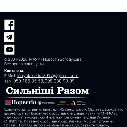
© 2001-2026,
МАЯК - Новости Богодухова
.
Все права защищены.
Контакты:
mayakmedia2017@gmail.com
E-Mail:
050-185-35-58
098-280-90-09
Tел.:
,
Здійснено за підтримки програми «Сильніші разом: Медіа та Демократія»,
що реалізується Всесвітньою асоціацією видавців новин (WAN-IFRA) у
партнерстві з Асоціацією «Незалежні регіональні видавці України»
(АНРВУ) та Норвезькою асоціацією медіабізнесу (MBL) за підтримки
Норвегії. Погляди авторів не обов’язково відображають офіційну