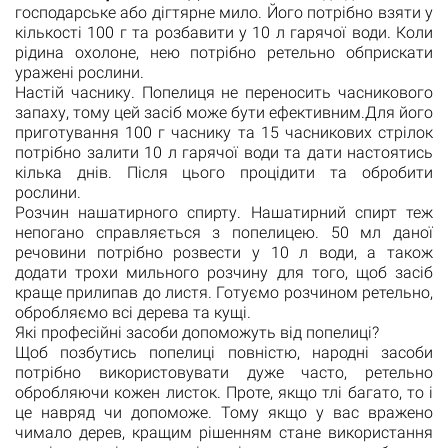
господарське або дігтярне мило. Його потрібно взяти у
кількості 100 г та розбавити у 10 л гарячої води. Коли
рідина охолоне, нею потрібно ретельно обприскати
уражені рослини.
Настій часнику. Попелиця не переносить часникового
запаху, тому цей засіб може бути ефективним.Для його
приготування 100 г часнику та 15 часникових стрілок
потрібно залити 10 л гарячої води та дати настоятись
кілька днів. Після цього процідити та обробити
рослини.
Розчин нашатирного спирту. Нашатирний спирт теж
непогано справляється з попелицею. 50 мл даної
речовини потрібно розвести у 10 л води, а також
додати трохи мильного розчину для того, щоб засіб
краще прилипав до листя. Готуємо розчином ретельно,
обробляємо всі дерева та кущі.
Які професійні засоби допоможуть від попелиці?
Щоб позбутись попелиці повністю, народні засоби
потрібно використовувати дуже часто, ретельно
обробляючи кожен листок. Проте, якщо тлі багато, то і
це навряд чи допоможе. Тому якщо у вас вражено
чимало дерев, кращим рішенням стане використання