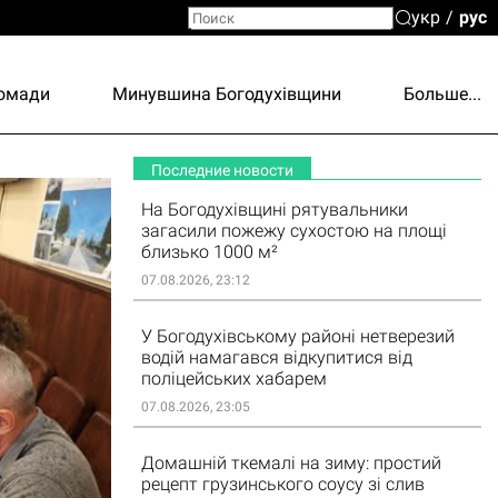
укр
рус
ромади
Минувшина Богодухівщини
Больше...
Последние новости
На Богодухівщині рятувальники
загасили пожежу сухостою на площі
близько 1000 м²
07.08.2026, 23:12
У Богодухівському районі нетверезий
водій намагався відкупитися від
поліцейських хабарем
07.08.2026, 23:05
Домашній ткемалі на зиму: простий
рецепт грузинського соусу зі слив