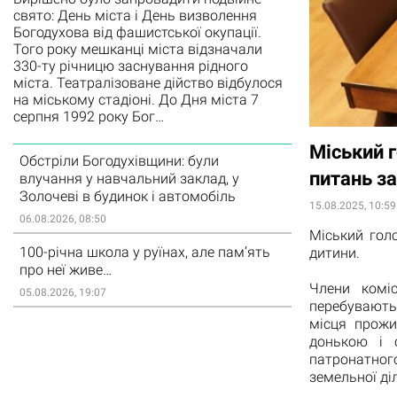
свято: День міста і День визволення
Богодухова від фашистської окупації.
Того року мешканці міста відзначали
330-ту річницю заснування рідного
міста. Театралізоване дійство відбулося
на міському стадіоні. До Дня міста 7
серпня 1992 року Бог…
Міський г
Обстріли Богодухівщини: були
питань за
влучання у навчальний заклад, у
Золочеві в будинок і автомобіль
15.08.2025, 10:59
06.08.2026, 08:50
Міський гол
100-річна школа у руїнах, але пам’ять
дитини.
про неї живе…
Члени коміс
05.08.2026, 19:07
перебувають
місця прожи
донькою і 
патронатног
земельної ді