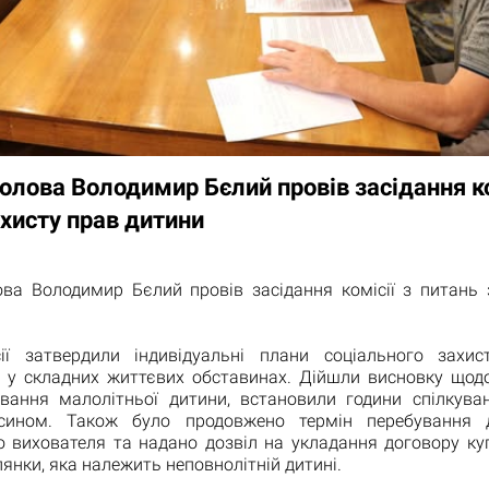
олова Володимир Бєлий провів засідання ко
хисту прав дитини
ова Володимир Бєлий провів засідання комісії з питань 
ії затвердили індивідуальні плани соціального захист
 у складних життєвих обставинах. Дійшли висновку щод
вання малолітньої дитини, встановили години спілкува
сином. Також було продовжено термін перебування ді
о вихователя та надано дозвіл на укладання договору куп
лянки, яка належить неповнолітній дитині.