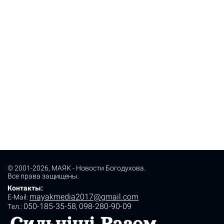
© 2001-2026,
МАЯК - Новости Богодухова
.
Все права защищены.
Контакты:
mayakmedia2017@gmail.com
E-Mail:
050-185-35-58
098-280-90-09
Tел.:
,