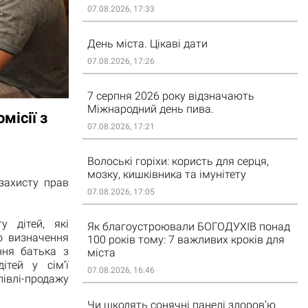
07.08.2026, 17:33
День міста. Цікаві дати
07.08.2026, 17:26
7 серпня 2026 року відзначають
Міжнародний день пива.
місії з
07.08.2026, 17:21
Волоські горіхи: користь для серця,
мозку, кишківника та імунітету
захисту прав
07.08.2026, 17:05
у дітей, які
Як благоустроювали БОГОДУХІВ понад
о визначення
100 років тому: 7 важливих кроків для
ння батька з
міста
тей у сім’ї
07.08.2026, 16:46
івлі-продажу
Чи шкодять сонячні панелі здоров’ю