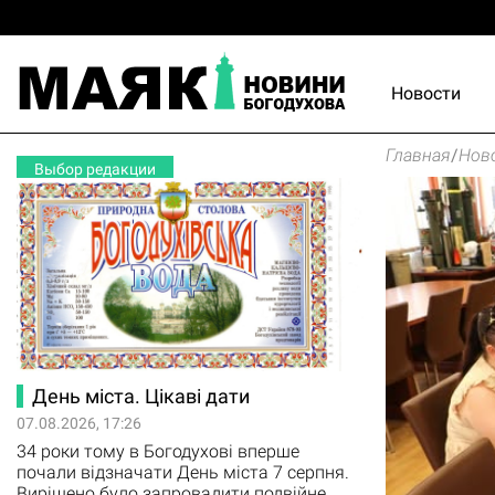
Новости
Главная
/
Нов
Выбор редакции
День міста. Цікаві дати
07.08.2026, 17:26
34 роки тому в Богодухові вперше
почали відзначати День міста 7 серпня.
Вирішено було запровадити подвійне