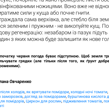
зінфікованими ножицями. Воно вже не відно
ратиме сили у куща або почне гнити.
раждала сама верхівка, але стебло біля зем
я зеленим і пружним - не викопуйте кущ. П
ову регенерацію: незабаром із пазух підуть 
один з яких можна буде залишити як нове го
очатку червня погода буває підступною. Щоб земля тр
ьчувати грядки (але тільки після того, як ґрунт добре
роменями).
лана Овчаренко
після холодів
як врятувати помідори
холодні ночі томати
я заморозків
догляд за помідорами
бурштинова кислота д
для помідорів
Циркон для рослин
підживлення томатів
по
ті