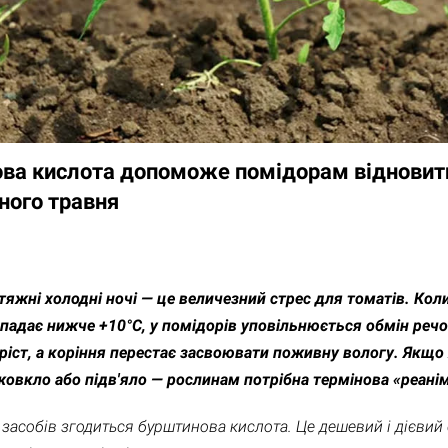
ва кислота допоможе помідорам відновити
ного травня
яжні холодні ночі — це величезний стрес для томатів. Кол
падає нижче +10°C, у помідорів уповільнюється обмін речо
ріст, а коріння перестає засвоювати поживну вологу. Якщо
жовкло або підв'яло — рослинам потрібна термінова «реанім
засобів згодиться бурштинова кислота. Це дешевий і дієвий