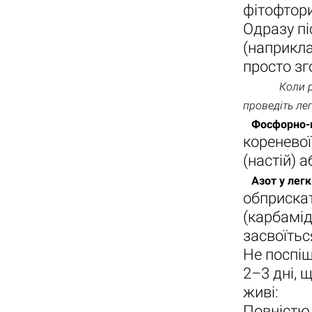
фітофтори
Одразу пі
(наприкла
просто зг
Коли рослин
проведіть ле
Фосфорно-ка
кореневої
(настій) 
Азот у легк
обприскат
(карбаміду
засвоїтьс
Не поспіш
2–3 дні, 
живі:
Повністю 