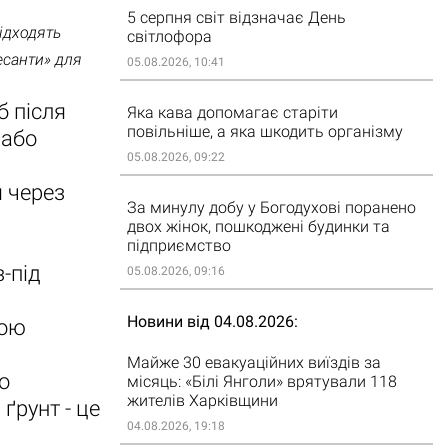
5 серпня світ відзначає День
ідходять
світлофора
есанти» для
05.08.2026, 10:41
 після
Яка кава допомагає старіти
повільніше, а яка шкодить організму
 або
05.08.2026, 09:22
 через
За минулу добу у Богодухові поранено
двох жінок, пошкоджені будинки та
підприємство
-під
05.08.2026, 09:16
Новини від 04.08.2026
ною
Майже 30 евакуаційних виїздів за
о
місяць: «Білі Янголи» врятували 118
жителів Харківщини
ґрунт - це
04.08.2026, 19:18