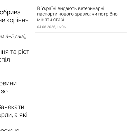
В Україні видають ветеринарні
добрива
паспорти нового зразка: чи потрібно
не коріння
міняти старі
04.08.2026, 16:06
 3–5 днів),
ня та ріст
опіл
човини
азот
Зачекати
рли, а які
бережно