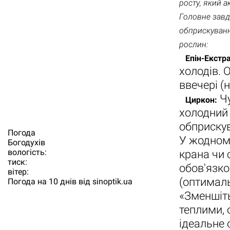
росту, який а
Головне завд
обприскуванн
рослин:
Епін-Екстра
холодів. 
ввечері (
Чу
Циркон:
холодний 
обприскув
Погода
У жодному
Богодухiв
вологість:
крана чи 
тиск:
обов'язко
вітер:
(оптималь
Погода на 10 днів від
sinoptik.ua
«Зменшіть
теплими, 
ідеальне 