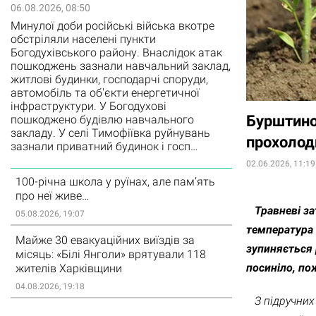
06.08.2026, 08:50
Минулої доби російські війська вкотре
обстріляли населені пункти
Богодухівського району. Внаслідок атак
пошкоджень зазнали навчальний заклад,
житлові будинки, господарчі споруди,
автомобіль та об'єкти енергетичної
інфраструктури. У Богодухові
Бурштино
пошкоджено будівлю навчального
закладу. У селі Тимофіївка руйнувань
прохолод
зазнали приватний будинок і госп…
02.06.2026, 11:19
100-річна школа у руїнах, але пам’ять
про неї живе…
Травневі зат
05.08.2026, 19:07
температура 
Майже 30 евакуаційних виїздів за
зупиняється 
місяць: «Білі Янголи» врятували 118
посиніло, по
жителів Харківщини
04.08.2026, 19:18
З підручних 