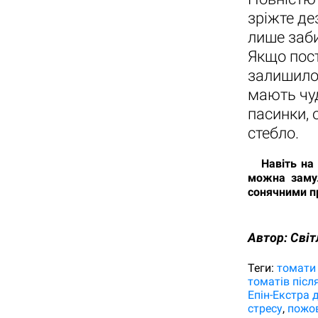
зріжте де
лише заби
Якщо пост
залишилос
мають чуд
пасинки, 
стебло.
Навіть на п
можна замул
сонячними п
Автор:
Світ
Теги:
томати 
томатів післ
Епін-Екстра 
стресу
пожов