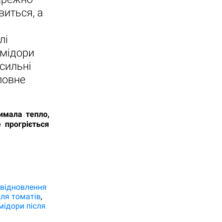
виться, а
лі
омідори
сильні
ловне
имала тепло,
 прогріється
відновлення
ля томатів
мідори після