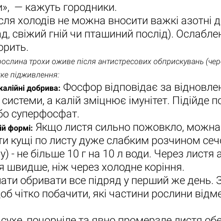
», — кажуть городники.
сля холодів не можна вносити важкі азотні 
д, свіжий гній чи пташиний послід). Ослабле
орить.
а трохи оживе після антистресових обприскувань (через
гке підживлення:
Фосфор відповідає за відновлен
лійні добрива:
 системи, а калій зміцнює імунітет. Підійде п
або суперфосфат.
Якщо листя сильно пожовкло, можна
ій формі:
и кущі по листу дуже слабким розчином се
) - не більше 10 г на 10 л води. Через листя 
я швидше, ніж через холодне коріння.
ати обривати все підряд у перший же день. 
щоб чітко побачити, які частини рослини відме
сухе, почорніле та явно промерзле листя о