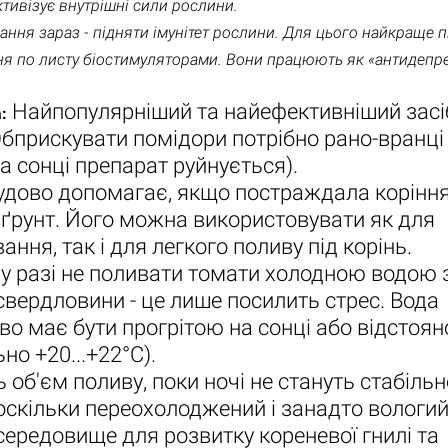
ктивізує внутрішні сили рослини.
ання зараз - підняти імунітет рослини. Для цього найкраще п
я по листу біостимуляторами. Вони працюють як «антидепр
Найпопулярніший та найефективніший засіб
:
Обприскувати помідори потрібно рано-вранці
на сонці препарат руйнується).
дово допомагає, якщо постраждала коріння
ґрунт. Його можна використовувати як для
ання, так і для легкого поливу під корінь.
 разі не поливати томати холодною водою з
свердловини - це лише посилить стрес. Вода
во має бути прогрітою на сонці або відстоя
но +20...+22°C).
 об'єм поливу, поки ночі не стануть стабільн
оскільки переохолоджений і занадто вологий 
середовище для розвитку кореневої гнилі та