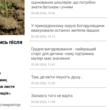
оцінювання школярів: що потрібно
знати батькам і учням
05.08.2026, 19:06
У прикордонному окрузі Богодухівщини
евакуювали останніх жителів Івашок
05.08.2026, 16:12
сь після
Грудне вигодовування - найкращий
старт для дитини: чому підтримка
матері має значення
05.08.2026, 12:41
и
Там, де квіти лікують душу…
вин,
05.08.2026, 12:02
 ж листя
ація».
Засмага того не варта
05.08.2026, 11:00
 стимулятор