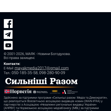
© 2001-2026,
МАЯК - Новини Богодухова
.
Всі права захищені.
Контакти:
mayakmedia2017@gmail.com
E-Mail:
050-185-35-58
098-280-90-09
Tел.:
,
Здійснено за підтримки програми «Сильніші разом: Медіа та Демократія»,
що реалізується Всесвітньою асоціацією видавців новин (WAN-IFRA) у
партнерстві з Асоціацією «Незалежні регіональні видавці України»
(АНРВУ) та Норвезькою асоціацією медіабізнесу (MBL) за підтримки