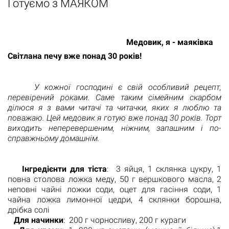
Готуємо з МАЯКОМ
Медовик, я - маяківка
Світлана печу вже понад 30 років!
У кожної господині є свій особливий рецепт,
перевірений роками. Саме таким сімейним скарбом
ділюся я з вами читачі та читачки, яких я люблю та
поважаю. Цей медовик я готую вже понад 30 років. Торт
виходить неперевершеним, ніжним, запашним і по-
справжньому домашнім.
Інгредієнти для тіста
: 3 яйця, 1 склянка цукру, 1
повна столова ложка меду, 50 г вершкового масла, 2
неповні чайні ложки соди, оцет для гасіння соди, 1
чайна ложка лимонної цедри, 4 склянки борошна,
дрібка солі
Для начинки
: 200 г чорносливу, 200 г кураги