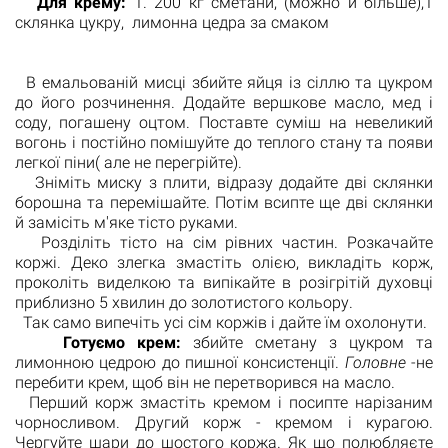
Для крему:
1. 200 кг сметани, (можно й більше),1
склянка цукру, лимонна цедра за смаком
В емальованій мисці збийте яйця із сіллю та цукром
до його розчинення. Додайте вершкове масло, мед і
соду, погашену оцтом. Поставте суміш на невеликий
вогонь і постійно помішуйте до теплого стану та появи
легкої піни( але не перегрійте).
Зніміть миску з плити, відразу додайте дві склянки
борошна та перемішайте. Потім всипте ще дві склянки
й замісіть м'яке тісто руками.
Розділіть тісто на сім рівних частин. Розкачайте
коржі. Деко злегка змастіть олією, викладіть корж,
проколіть виделкою та випікайте в розігрітій духовці
приблизно 5 хвилин до золотистого кольору.
Так само випечіть усі сім коржів і дайте їм охолонути.
Готуємо крем:
збийте сметану з цукром та
лимонною цедрою до пишної консистенції.
Головне
-не
перебити крем, щоб він не перетворився на масло.
Перший корж змастіть кремом і посипте нарізаним
чорносливом. Другий корж - кремом і курагою.
Чергуйте шари до шостого коржа. Як що полюбляєте