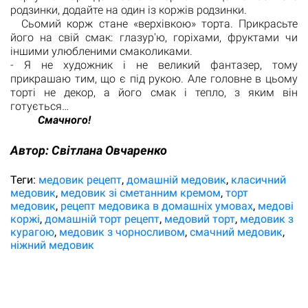
родзинки, додайте на один із коржів родзинки.
Сьомий корж стане «верхівкою» торта. Прикрасьте
його на свій смак: глазур'ю, горіхами, фруктами чи
іншими улюбленими смаколиками.
- Я не художник і не великий фантазер, тому
прикрашаю тим, що є під рукою. Але головне в цьому
торті не декор, а його смак і тепло, з яким він
готується…
Смачного!
Автор:
Світлана Овчаренко
Теги:
медовик рецепт
домашній медовик
класичний
медовик
медовик зі сметанним кремом
торт
медовик
рецепт медовика в домашніх умовах
медові
коржі
домашній торт рецепт
медовий торт
медовик з
курагою
медовик з чорносливом
смачний медовик
ніжний медовик