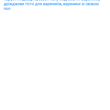
дріжджове тісто для вареників
вареники зі свіжою
пол