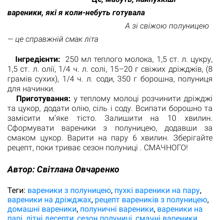
вареники, які я коли-небуть готувала
А зі свіжою полуницею
— це справжній смак літа
Інгредієнти:
250 мл теплого молока, 1,5 ст. л. цукру,
1,5 ст. л. олії, 1/4 ч. л. солі, 15–20 г свіжих дріжджів, (8
грамів сухих), 1/4 ч. л. соди, 350 г борошна, полуниця
для начинки.
Приготування:
у теплому молоці розчинити дріжджі
та цукор, додати олію, сіль і соду. Всипати борошно та
замісити м’яке тісто. Залишити на 10 хвилин.
Сформувати вареники з полуницею, додавши за
смаком цукор. Варити на пару 6 хвилин. Зберігайте
рецепт, поки триває сезон полуниці . СМАЧНОГО!
Автор:
Світлана Овчаренко
Теги:
вареники з полуницею
пухкі вареники на пару
вареники на дріжджах
рецепт вареників з полуницею
домашні вареники
полуничні вареники
вареники на
парі
літні десерти
сезон полуниці
смачні вареники