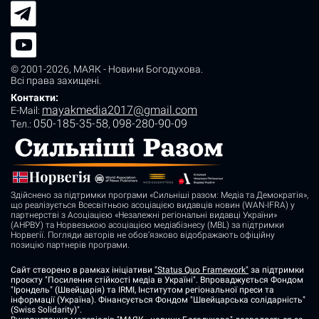
© 2001-2026,
МАЯК - Новини Богодухова
.
Всі права захищені.
Контакти:
mayakmedia2017@gmail.com
E-Mail:
050-185-35-58
098-280-90-09
Tел.:
,
Здійснено за підтримки програми «Сильніші разом: Медіа та Демократія»,
що реалізується Всесвітньою асоціацією видавців новин (WAN-IFRA) у
партнерстві з Асоціацією «Незалежні регіональні видавці України»
(АНРВУ) та Норвезькою асоціацією медіабізнесу (MBL) за підтримки
Норвегії. Погляди авторів не обов’язково відображають офіційну
позицію партнерів програми.
Сайт створено в рамках ініціативи
"Status Quo Framework"
за підтримки
проєкту "Посилення стійкості медіа в Україні". Впроваджується Фондом
"Ірондель" (Швейцарія) та IRMI, Інститутом регіональної преси та
інформації (Україна). Фінансується Фондом "Швейцарська солідарність"
(Swiss Solidarity)".