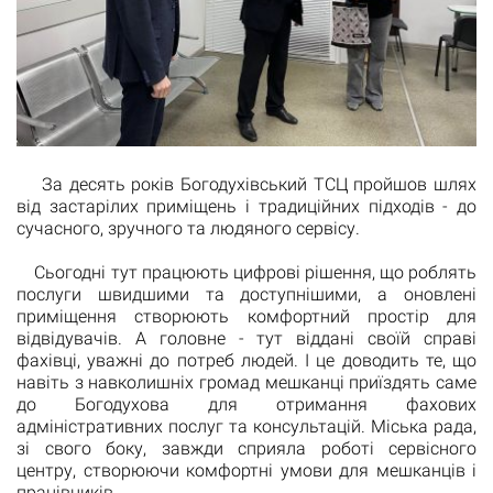
За десять років Богодухівський ТСЦ пройшов шлях
від застарілих приміщень і традиційних підходів - до
сучасного, зручного та людяного сервісу.
Сьогодні тут працюють цифрові рішення, що роблять
послуги швидшими та доступнішими, а оновлені
приміщення створюють комфортний простір для
відвідувачів. А головне - тут віддані своїй справі
фахівці, уважні до потреб людей. І це доводить те, що
навіть з навколишніх громад мешканці приїздять саме
до Богодухова для отримання фахових
адміністративних послуг та консультацій. Міська рада,
зі свого боку, завжди сприяла роботі сервісного
центру, створюючи комфортні умови для мешканців і
працівників.