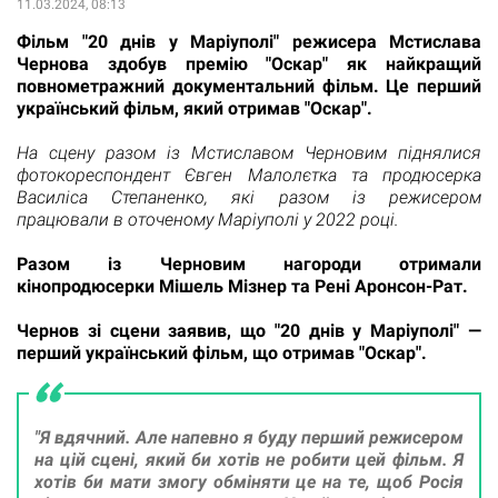
11.03.2024, 08:13
Фільм "20 днів у Маріуполі" режисера Мстислава
Чернова здобув премію "Оскар" як найкращий
повнометражний документальний фільм. Це перший
український фільм, який отримав "Оскар".
На сцену разом із Мстиславом Черновим піднялися
фотокореспондент Євген Малолєтка та продюсерка
Василіса Степаненко, які разом із режисером
працювали в оточеному Маріуполі у 2022 році.
Разом із Черновим нагороди отримали
кінопродюсерки Мішель Мізнер та Рені Аронсон-Рат.
Чернов зі сцени заявив, що "20 днів у Маріуполі" —
перший український фільм, що отримав "Оскар".
"Я вдячний. Але напевно я буду перший режисером
на цій сцені, який би хотів не робити цей фільм. Я
хотів би мати змогу обміняти це на те, щоб Росія