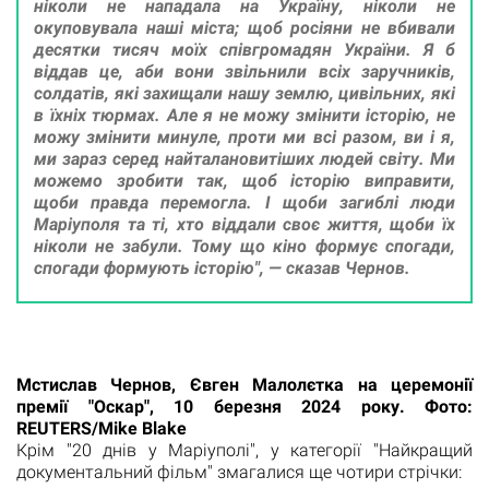
ніколи не нападала на Україну, ніколи не
окуповувала наші міста; щоб росіяни не вбивали
десятки тисяч моїх співгромадян України. Я б
віддав це, аби вони звільнили всіх заручників,
солдатів, які захищали нашу землю, цивільних, які
в їхніх тюрмах. Але я не можу змінити історію, не
можу змінити минуле, проти ми всі разом, ви і я,
ми зараз серед найталановитіших людей світу. Ми
можемо зробити так, щоб історію виправити,
щоби правда перемогла. І щоби загиблі люди
Маріуполя та ті, хто віддали своє життя, щоби їх
ніколи не забули. Тому що кіно формує спогади,
спогади формують історію", — сказав Чернов.
Мстислав Чернов, Євген Малолєтка на церемонії
премії "Оскар", 10 березня 2024 року. Фото:
REUTERS/Mike Blake
Крім "20 днів у Маріуполі", у категорії "Найкращий
документальний фільм" змагалися ще чотири стрічки: