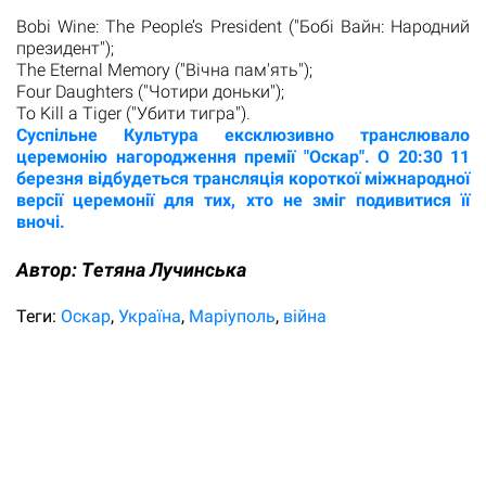
Bobi Wine: The People’s President ("Бобі Вайн: Народний
президент");
The Eternal Memory ("Вічна пам'ять");
Four Daughters ("Чотири доньки");
To Kill a Tiger ("Убити тигра").
Суспільне Культура ексклюзивно транслювало
церемонію нагородження премії "Оскар". О 20:30 11
березня відбудеться трансляція короткої міжнародної
версії церемонії для тих, хто не зміг подивитися її
вночі.
Автор:
Tетяна Лучинська
Теги:
Оскар
Україна
Маріуполь
війна