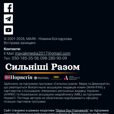
© 2001-2026,
МАЯК - Новини Богодухова
.
Всі права захищені.
Контакти:
mayakmedia2017@gmail.com
E-Mail:
050-185-35-58
098-280-90-09
Tел.:
,
Здійснено за підтримки програми «Сильніші разом: Медіа та Демократія»,
що реалізується Всесвітньою асоціацією видавців новин (WAN-IFRA) у
партнерстві з Асоціацією «Незалежні регіональні видавці України»
(АНРВУ) та Норвезькою асоціацією медіабізнесу (MBL) за підтримки
Норвегії. Погляди авторів не обов’язково відображають офіційну
позицію партнерів програми.
Сайт створено в рамках ініціативи
"Status Quo Framework"
за підтримки
проєкту "Посилення стійкості медіа в Україні". Впроваджується Фондом