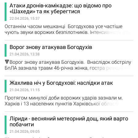
відомо За інформацією Objectiv.tv, спеціальне
Атаки дронів-камікадзе: що відомо про
обладнання вже встановлюють у регіоні. Його головна
«Шахеди» та як уберегтися
мета - перевірити ефективність у боротьбі з БпЛА,
22.04.2026, 15:37
після чого ухвалять рішення щодо можливого
масштабного…
Останнім часом мешканці Богодухова усе частіше
чують звуки ворожих безпілотників. Інтенсивність атак
зросла, і місто зазнає більш масованих обстрілів, ніж
раніше. Однією з головних загроз залишаються дрони-
Ворог знову атакував Богодухів
камікадзе типу «Шахед». Що таке «Шахеди» та інші
21.04.2026, 13:38
дрони Так звані «Шахеди» - це іранські безпілотники,
зокрема модель…
🔻Ворог знову атакував Богодухів. Внаслідок обстрілу
БпЛА зазнала травм 46-річна жінка, гостра реакція на
стрес – у 18-річної і 83-річної жінок. Медики надають їм
необхідну допомогу. Пошкоджено два житлові
Жахлива ніч у Богодухові: наслідки атак
будинки, господарчу споруду. Профільні служби
21.04.2026, 11:15
усувають наслідки обстрілу. За інформацією Олега
Синєгубова, голови ХОВА
Протягом минулої доби ворожих ударів зазнали м.
Харків і 13 населених пунктів Харківської області.
Внаслідок обстрілів постраждали 12 людей. У
Богодухівському районі пошкоджено 2 приватні
Ліриди - весняний метеорний дощ, який варто
будинки, АЗС, 2 автомобілі, електромережі, інтернатний
побачити
заклад, теплицю, магазин (м. Богодухів), приватний
21.04.2026, 09:05
будинок, господарчу споруду (с. Сінне), 2 приватні