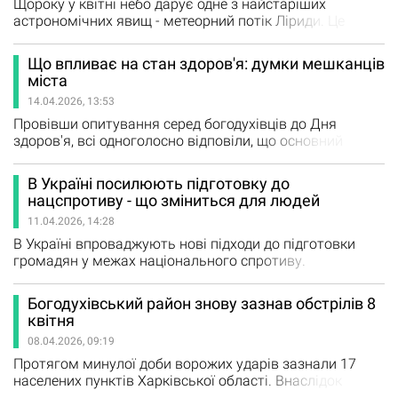
будинки, цивільне підприємство…
Щороку у квітні небо дарує одне з найстаріших
астрономічних явищ - метеорний потік Ліриди. Це
захопливе природне шоу, яке можна спостерігати
навіть без спеціального обладнання. Що таке Ліриди
Що впливає на стан здоров'я: думки мешканців
Ліриди - це метеорний потік, який виникає, коли Земля
міста
проходить крізь слід пилу, залишений кометою C/1861
14.04.2026, 13:53
G1 (Thatcher). Частинки згорають в атмосфері,
утворюючи яскраві «падаючі…
Провівши опитування серед богодухівців до Дня
здоров'я, всі одноголосно відповіли, що основний
фактор впливу на стан здоров'я - це постійний стрес,
обстріли та війна. Тому у соціальних мереж, ми теж
В Україні посилюють підготовку до
провели невеличкі опитування, щоб дізнатися, що ще
нацспротиву - що зміниться для людей
на думку жителів впливає на здоров'я українців і
11.04.2026, 14:28
богодухівців. У Телеграм 66% та Фейсбук 56% -…
В Україні впроваджують нові підходи до підготовки
громадян у межах національного спротиву.
Відповідний закон, підписаний Президентом України
Володимиром Зеленським 10 квітня 2026 року,
Богодухівський район знову зазнав обстрілів 8
передбачає низку змін, які торкнуться як молоді, так і
квітня
дорослого населення. Головна мета нововведень -
08.04.2026, 09:19
підвищити готовність суспільства до можливих загроз
та навчити людей діяти в умовах…
Протягом минулої доби ворожих ударів зазнали 17
населених пунктів Харківської області. Внаслідок
обстрілів постраждали двоє людей. У с.Качалівка