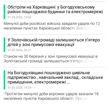
Краснокутської громади постраждав 40-річний чоловік;
Обстріли на Харківщині: у Богодухівському
у с.Високе Золочівської громади постраждала 50-річна
районі пошкоджені будинки та електромережі
жінка. Зазначає Олег Синєгубов. У Богодухівському
01.04.2026, 10:03
районі пошкоджено приватний будинок (с.Високе),
складське приміщення…
Минулої доби російські війська завдали ударів по 12
населених пунктах Харківської області. Значних
руйнувань зазнали і населені пункти
Богодухівського району. У Золочеві пошкоджено
У Золочівській громаді залишаються п’ятеро
електромережі та автомобіль. Також руйнувань
дітей у зоні примусової евакуації
зазнали житлові будинки у селах Лютівка, Світличне та
31.03.2026, 20:21
Клинова-Новоселівка. Загалом протягом доби
російська армія активно застосовувала…
Станом на 30 березня у зоні примусової евакуації в
Золочівській громаді залишаються п’ятеро дітей. Усі
вони проживають у селі Лютівка, яке російські війська
атакують майже щодня протягом останнього тижня.
На Богодухівщині пошкоджено цивільне
Про це повідомив Суспільному начальник Золочівської
підприємство , навчальний заклад , складське
селищної військової адміністрації Віктор Коваленко. За
приміщення, електромережі ...
його словами, ще два тижні тому у громаді…
31.03.2026, 14:24
Протягом минулої доби ворожих ударів зазнали 18
населених пунктів Харківської області. Про це
повідомляє голова ОВА Олег Синєгубов на офіційній
сторінці. Внаслідок обстрілів постраждали двоє