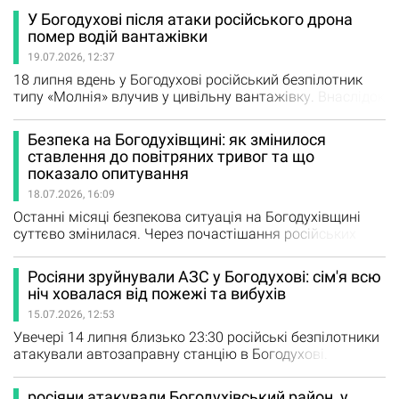
та керовані авіабомби (КАБ). Пошкоджень зазнали
У Богодухові після атаки російського дрона
житлові будинки, адміністративні будівлі, заклад
помер водій вантажівки
дошкільної освіти, автобус і будівля закладу
19.07.2026, 12:37
соціального захисту. Про це повідомили у
Богодухівській районній військовій…
18 липня вдень у Богодухові російський безпілотник
типу «Молнія» влучив у цивільну вантажівку. Внаслідок
атаки загинув 65-річний водій. Про це Суспільному
повідомив Богодухівський міський голова Володимир
Безпека на Богодухівщині: як змінилося
Бєлий. За його словами, удар стався близько 15:20 на
ставлення до повітряних тривог та що
парковці біля одного з підприємств міста. «Це було
показало опитування
вчора, на парковці перед одним із…
18.07.2026, 16:09
Останні місяці безпекова ситуація на Богодухівщині
суттєво змінилася. Через почастішання російських
атак дедалі більше мешканців переглядають своє
ставлення до повітряних тривог, а постійна небезпека
Росіяни зруйнували АЗС у Богодухові: сім'я всю
впливає не лише на повсякденне життя, а й на
ніч ховалася від пожежі та вибухів
емоційний стан людей. За результатами нашого
15.07.2026, 12:53
опитування у соціальних мережах, 43%
читачів зазначили, що після почастішання…
Увечері 14 липня близько 23:30 російські безпілотники
атакували автозаправну станцію в Богодухові.
Внаслідок влучання виникла масштабна пожежа, яка
повністю зруйнувала АЗС. За попередніми даними,
росіяни атакували Богодухівський район, у