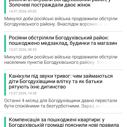
люди не постраждали. Однією з тих, чий будинок
Золочеві постраждали двоє жінок
опинився поруч із місцем удару, стала місцева
14.07.2026, 09:02
жителька Людмила Фатюкова. Жінка розповіла
Суспільному, що після вибуху разом із…
Минулої доби російські війська продовжили обстріли
Богодухівського району. Внаслідок ворожих атак
постраждали двоє жінок, а також зазнали пошкоджень
житлові будинки, автобуси та інші цивільні об'єкти. За
Росіяни обстріляли Богодухівський район:
інформацією Харківської обласної військової
пошкоджено медзаклад, будинки та магазин
адміністрації, у селищі Золочів поранення дістали 21-
13.07.2026, 08:55
річна та 29-річна жінки. У Богодухові внаслідок
обстрілів…
Минулої доби російські війська продовжили обстріли
населених пунктів Богодухівського району. Внаслідок
атак пошкоджено житлові будинки, медичний заклад,
складські та господарські приміщення, а також об'єкти
Канікули під звуки тривог: чим займаються
цивільної інфраструктури. За інформацією Харківської
діти Богодухівщини влітку та як батьки
обласної військової адміністрації, у селищі Золочів
рятують їхнє дитинство
пошкоджено складське приміщення, господарчу
12.07.2026, 14:38
споруду,…
Останні 4 місяці для Богодухівщини давно перестали
бути спокійними та безтурботними. Зараз, коли у дітей
почалися літні канікули, вже немає такого веселого,
активного відпочинку, який був раніше. Постійні
Компенсація за пошкоджені квартири: у
повітряні тривоги, вимушені переїзди та онлайн-
Богодухівській громаді пояснили нові правила