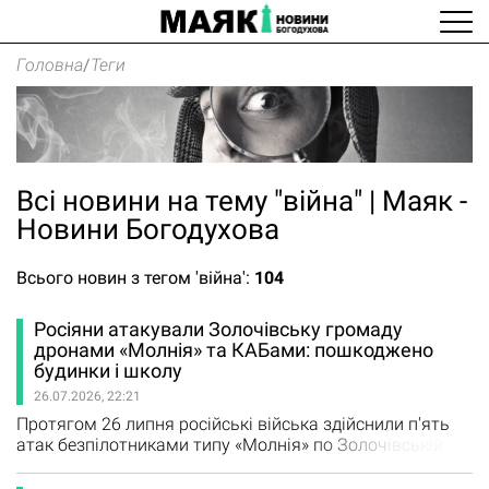
Головна
/
Теги
Всі новини на тему "війна" | Маяк -
Новини Богодухова
Всього новин з тегом 'війна':
104
Росіяни атакували Золочівську громаду
дронами «Молнія» та КАБами: пошкоджено
будинки і школу
26.07.2026, 22:21
Протягом 26 липня російські війська здійснили п'ять
атак безпілотниками типу «Молнія» по Золочівській
громаді та завдали авіаційного удару керованими
авіабомбами. Внаслідок обстрілів пошкоджені житлові