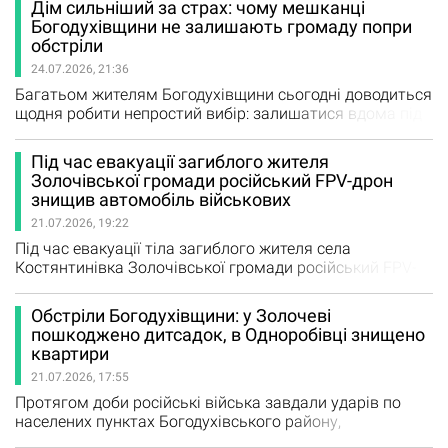
Дім сильніший за страх: чому мешканці
будинки, навчальний заклад і господарські споруди,
Богодухівщини не залишають громаду попри
загинули свійські тварини. Про це повідомив
обстріли
Суспільному начальник Золочівської селищної
24.07.2026, 21:36
військової…
Багатьом жителям Богодухівщини сьогодні доводиться
щодня робити непростий вибір: залишатися вдома під
звуки повітряних тривог чи починати життя з нуля в
іншому місці. Попри постійну небезпеку, більшість тих,
Під час евакуації загиблого жителя
хто взяв участь в опитуванні Маяківців, зізнаються їх
Золочівської громади російський FPV-дрон
утримують не лише обставини, а й дім, родина та віра,
знищив автомобіль військових
що одного дня війна закінчиться. Саме такі настрої…
21.07.2026, 19:22
Під час евакуації тіла загиблого жителя села
Костянтинівка Золочівської громади російський FPV-
дрон атакував автомобіль українських військових.
Внаслідок удару транспортний засіб повністю згорів.
Обстріли Богодухівщини: у Золочеві
Про це 21 липня в ефірі Українського Радіо Харкова
пошкоджено дитсадок, в Одноробівці знищено
повідомив начальник Золочівської селищної
квартири
військової адміністрації Віктор Коваленко. За його
21.07.2026, 17:55
словами, чоловік загинув…
Протягом доби російські війська завдали ударів по
населених пунктах Богодухівського району,
застосувавши безпілотники типу «Молнія», артилерію