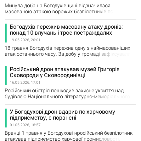
людини. Щохвилини…
Минула доба на Богодухівщині відзначилася
масованою атакою ворожих безпілотників по
цивільній інфраструктурі та житлових масивах.
Окупанти продовжують терор проти мирного
Богодухів пережив масовану атаку дронів:
населення, свідомо обираючи цілями приватні
понад 10 влучань і троє постраждалих
будинки, цивільні авто та фермерські господарства.
19.05.2026, 20:01
Богодухівська територіальна громада Місто Богодухів:
Протягом дня місто зазнало серії ударів ворожими…
18 травня Богодухів пережив одну з наймасованіших
атак останнього часу. За добу у громаді зафіксували
щонайменше десять влучань російських безпілотників.
Під ударами опинилися житлові будинки,
Російський дрон атакував музей Григорія
адміністративні будівлі, торгові об’єкти та цивільна
Сковороди у Сковородинівці
інфраструктура. Як повідомив міський голова
16.05.2026, 17:01
Володимир Бєлий, унаслідок атак поранення дістали
двоє чоловіків, ще одна…
Російський обстріл пошкодив захисне укриття над
будівлею Національного літературно-меморіального
музею Григорія Сковороди в селі Сковородинівка на
Харківщині. Про це повідомило Міністерство культури.
У Богодухові дрон вдарив по харчовому
Йдеться про пам’ятку історії національного значення —
підприємству, є поранені
«Будинок, у якому жив і помер Г. С. Сковорода». За
01.05.2026, 18:57
попередньою інформацією, унаслідок атаки…
Вранці 1 травня у Богодухові нросійський безпілотник
атакував підприємство харчової промисловості.