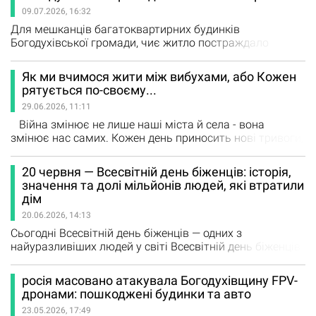
навчання змінюють дитинство. Ми провели
09.07.2026, 16:32
опитування у соціальних мережах серед читачів і
поспілкувалися з родинами,…
Для мешканців багатоквартирних будинків
Богодухівської громади, чиє житло постраждало
внаслідок збройної агресії РФ, запроваджено важливі
зміни щодо отримання компенсації. Як повідомили у
Як ми вчимося жити між вибухами, або Кожен
Богодухівській міській раді, Кабінет Міністрів України
рятується по-своєму...
вніс зміни до Порядку надання компенсації за
29.06.2026, 11:11
пошкоджене житло (постанова №381), які спрощують
отримання виплат для власників…
Війна змінює не лише наші міста й села - вона
змінює нас самих. Кожен день приносить нові тривоги,
нові переживання, нові випробування. Але водночас
кожен із нас знаходить свій спосіб не зламатися,
20 червня — Всесвітній день біженців: історія,
зібрати сили й жити далі. Для когось це розмова з
значення та долі мільйонів людей, які втратили
рідною людиною, для когось — молитва, квіти на городі
дім
чи улюблена музика. А хтось, на жаль, чесно
20.06.2026, 14:13
зізнається:…
Сьогодні Всесвітній день біженців — одних з
найуразливіших людей у світі Всесвітній день біженців
відзначається щороку 20 червня. Генеральна
Асамблея Організації Об'єднаних Націй встановила
росія масовано атакувала Богодухівщину FPV-
його у 2000 році, щоб вшанувати мужність, силу та
дронами: пошкоджені будинки та авто
стійкість людей, змушених покинути свої домівки через
23.05.2026, 17:49
конфлікти, переслідування або порушення прав