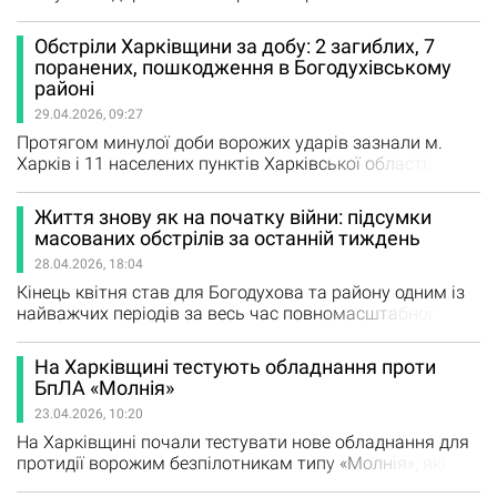
Унаслідок влучання пошкоджено виробничі
приміщення і цех. Після удару по медичну допомогу
Обстріли Харківщини за добу: 2 загиблих, 7
звернулися працівники підприємства. За інформацією
поранених, пошкодження в Богодухівському
обласної прокуратури, атака сталася близько 10:00,
районі
попередньо із застосуванням БпЛА типу «Молнія».
29.04.2026, 09:27
Спочатку повідомлялося…
Протягом минулої доби ворожих ударів зазнали м.
Харків і 11 населених пунктів Харківської області.
Внаслідок обстрілів двоє людей загинули, 7 –
постраждали. У м. Чугуїв загинули 74-річний і 54-
Життя знову як на початку війни: підсумки
річний чоловіки, зазнала поранень 46-річна жінка; у с.
масованих обстрілів за останній тиждень
Котляри Безлюдівської громади постраждали 50-
28.04.2026, 18:04
річний і 60-річний чоловіки та 56-річна і 76-річна жінки;
у м. Харків…
Кінець квітня став для Богодухова та району одним із
найважчих періодів за весь час повномасштабної
війни. Події розділили життя людей на «до» і «після», а
для багатьох змінили його назавжди. Здавалося, що за
На Харківщині тестують обладнання проти
ці роки мешканці вже призвичаїлися до нових умов,
БпЛА «Молнія»
але така потужна й раптова атака стала повною
23.04.2026, 10:20
несподіванкою. Люди пережили страх, розгубленість,…
На Харківщині почали тестувати нове обладнання для
протидії ворожим безпілотникам типу «Молнія», які
останнім часом активно застосовуються для атак. Що